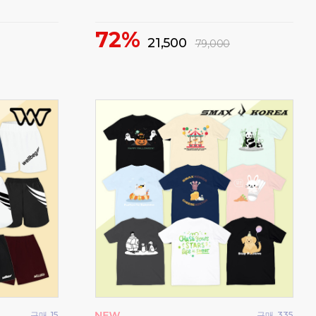
72%
1
21,500
79,000
구매
15
구매
335