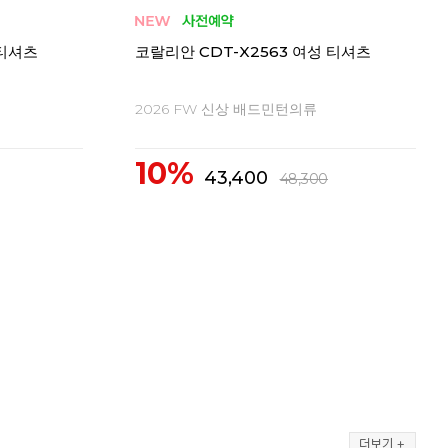
 티셔츠
코랄리안 CDT-X2563 여성 티셔츠
코랄
2026 FW 신상 배드민턴의류
20
10%
1
43,400
48,300