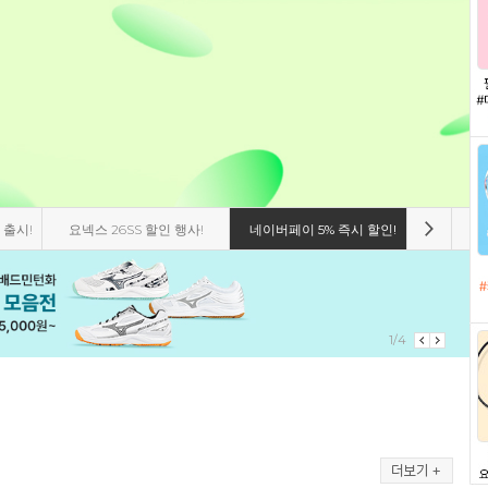
 출시!
요넥스 26SS 할인 행사!
네이버페이 5% 즉시 할인!
비트로 8
1/4