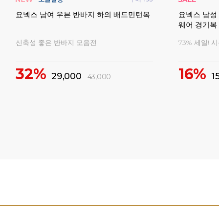
핏 데
요넥스 남여 우븐 반바지 하의 배드민턴복
요넥스 남성
웨어 경기복
신축성 좋은 반바지 모음전
73% 세일! 
32%
16%
29,000
1
43,000