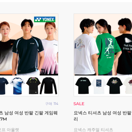
구매
114
츠 남성 여성 반팔 긴팔 게임웨
요넥스 티셔츠 남성 여성 반팔
17M
리
오프 아울렛
요넥스 캐주얼 티셔츠