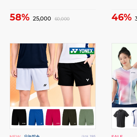
58%
46%
25,000
60,000
구매
56
구매
195