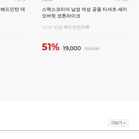
 배드민턴 데
스맥스코리아 남성 여성 공용 티셔츠 세미
YD
오버핏 코튼라이크
민턴
2026 신상 배드민턴의류
마지막
51%
19,000
39,000
7