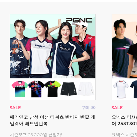
구매
0
구매
30
셔츠
패기앤코 남성 여성 티셔츠 반바지 반팔 게
요넥스 티셔
임웨어 배드민턴복
어 253TS0
!
시즌오프 25,000원 균일가!
요넥스 시즌