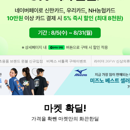
츠용품 브랜드 윈블 신규입점
비렉스 셔틀콕 구매이벤트
라이더 26FW 신상의류
마켓 확딜!
가격을 확뺀 마켓만의 화끈한딜