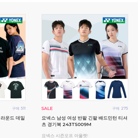
구매
511
구매
275
 라운드 데일
요넥스 남성 여성 반팔 긴팔 배드민턴 티셔
요넥
츠 경기복 243TS009M
65Z
요넥스 시즌오프 아울렛!
20