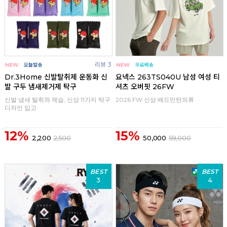
리뷰 3
Dr.3Home 신발탈취제 운동화 신
요넥스 263TS040U 남성 여성 티
발 구두 냄새제거제 탁구
셔츠 오버핏 26FW
신발 냄새 탈취와 제습, 신상 11가지 탁구
2026 FW 신상 배드민턴의류
디자인 입고
12%
15%
2,200
2,500
50,000
59,000
BEST
BEST
3
4