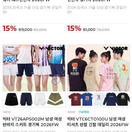
2026 요넥스 가을 신상 경기복 균일가
2026 요넥스 가을 신상 경기복 균일가
전!
전!
15%
15%
69,000
82,000
61,000
72,000
구매
0
구매
0
빅터 VT26APS002M 남성 여성
빅터 VTC6CTO100U 남성 여성
반바지 스커트 경기복 2026FW
티셔츠 반팔 긴팔 데일리 2026FW