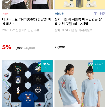
리뷰 845
테크니스트 TNTB56092 남성 여
삼화 더블랙 셔틀콕 배드민턴공 탈
성 티셔츠
색 거위 깃털 1타 12개입
2026 FW 신상 배드민턴의류
삼화 BEST 게임용 거위깃털콕
5%
27,000
55,000
58,000
BEST
BEST
9
10