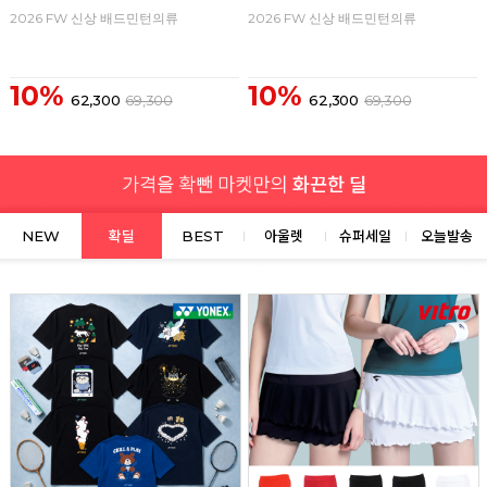
2026 FW 신상 배드민턴의류
2026 FW 신상 배드민턴의류
10%
10%
62,300
69,300
62,300
69,300
NEW
확딜
BEST
아울렛
슈퍼세일
오늘발송