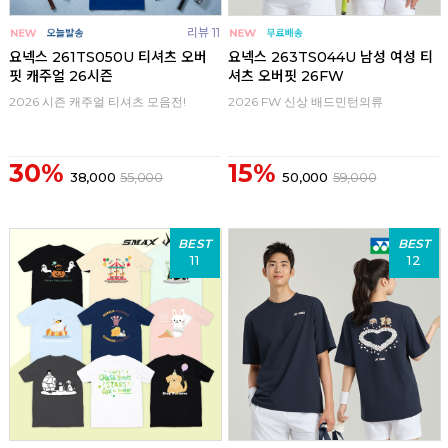
리뷰 11
요넥스 261TS050U 티셔츠 오버
요넥스 263TS044U 남성 여성 티
핏 캐주얼 26시즌
셔츠 오버핏 26FW
2026 시즌 캐주얼 티셔츠 모음전!
2026 FW 신상 배드민턴의류
30%
15%
38,000
55,000
50,000
59,000
BEST
BEST
11
12