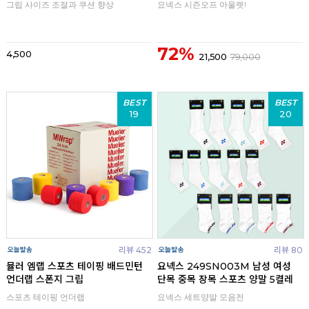
그립 사이즈 조절과 쿠션 향상
요넥스 시즌오프 아울렛!
72%
4,500
21,500
79,000
BEST
BEST
19
20
리뷰 452
리뷰 80
뮬러 엠랩 스포츠 테이핑 배드민턴
요넥스 249SN003M 남성 여성
언더랩 스폰지 그립
단목 중목 장목 스포츠 양말 5켤레
스포츠 테이핑 언더랩
요넥스 세트양말 모음전