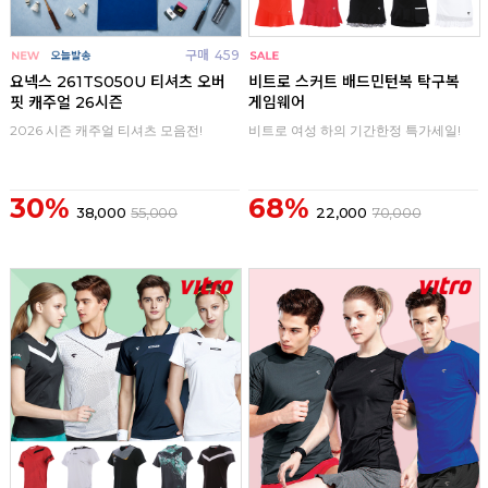
구매
459
구매
0
요넥스 261TS050U 티셔츠 오버
비트로 스커트 배드민턴복 탁구복
핏 캐주얼 26시즌
게임웨어
2026 시즌 캐주얼 티셔츠 모음전!
비트로 여성 하의 기간한정 특가세일!
30%
68%
38,000
55,000
22,000
70,000