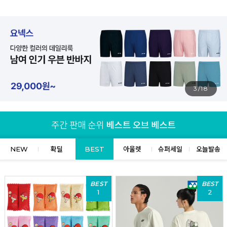
3/18
NEW
확딜
BEST
아울렛
슈퍼세일
오늘발송
BEST
BEST
1
2