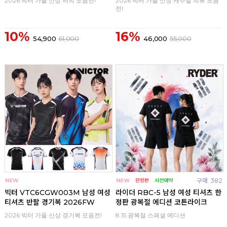
2026 빅터 가을 신상 하의 모음전!
2026 빅터 가을 신상 캐주얼 의류 모음
전!
10%
16%
54,900
61,000
46,000
55,000
구매
0
구매
382
빅터 VTC6CGW003M 남성 여성
라이더 RBC-5 남성 여성 티셔츠 한
티셔츠 반팔 경기복 2026FW
정판 광복절 에디션 코튼라이크
2026 빅터 가을 신상 경기복 모음전!
8.15 광복절 스페셜 에디션