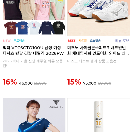
리뷰 376
빅터 VTC6CTO100U 남성 여성
미즈노 사이클론스피드3 배드민턴
티셔츠 반팔 긴팔 데일리 2026FW
화 체대입시화 인도어화 와이드 신
발
2026 빅터 가을 신상 캐주얼 의류 모음
미즈노 베스트 셀러 상품 모음전
전!
16%
15%
46,000
55,000
75,000
89,000