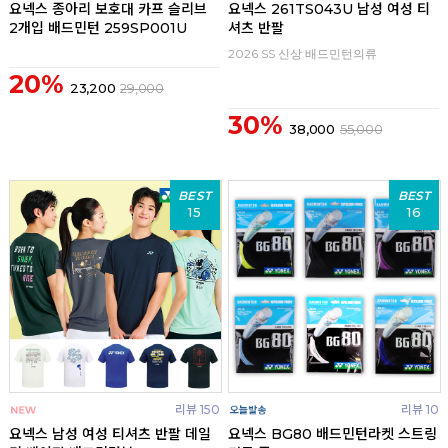
요넥스 종아리 보호대 카프 슬리브
요넥스 261TS043U 남성 여성 티
2개입 배드민턴 259SP001U
셔츠 반팔
2026 SS 신상 배드민턴의류
20%
23,200
29,000
30%
38,000
55,000
BEST
BEST
15
16
리뷰 150
리뷰 10
요넥스 남성 여성 티셔츠 반팔 데일
요넥스 BG80 배드민턴라켓 스트링