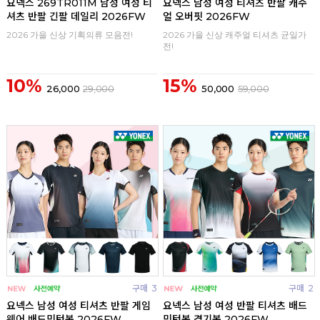
요넥스 269TR011M 남성 여성 티
요넥스 남성 여성 티셔츠 반팔 캐주
셔츠 반팔 긴팔 데일리 2026FW
얼 오버핏 2026FW
2026 가을 신상 기획의류 모음전!
2026 가을 신상 캐주얼 티셔츠 균일가
전!
10%
15%
26,000
29,000
50,000
59,000
구매
3
구매
2
요넥스 남성 여성 티셔츠 반팔 게임
요넥스 남성 여성 반팔 티셔츠 배드
웨어 배드민턴복 2026FW
민턴복 경기복 2026FW