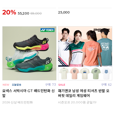
20%
25,000
55,200
69,000
구매
73
구매
62
요넥스 서박시아 GT 배드민턴화 신
패기앤코 남성 여성 티셔츠 반팔 오
발
버핏 데일리 게임웨어
2026 신상 배드민턴화
시즌오프 20,000원 균일가!