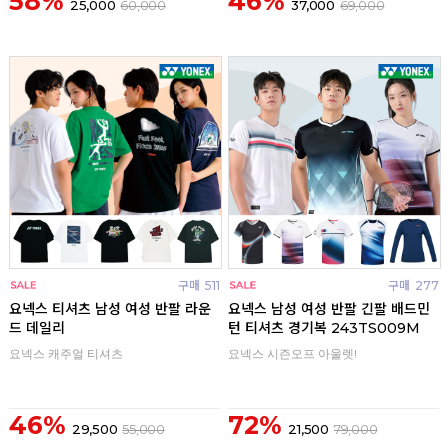
58%
46%
25,000
60,000
37,000
69,000
구매
511
구매
277
요넥스 티셔츠 남성 여성 반팔 라운
요넥스 남성 여성 반팔 긴팔 배드민
드 데일리
턴 티셔츠 경기복 243TS009M
요넥스 캐주얼 티셔츠
요넥스 시즌오프 아울렛!
46%
72%
29,500
55,000
21,500
79,000