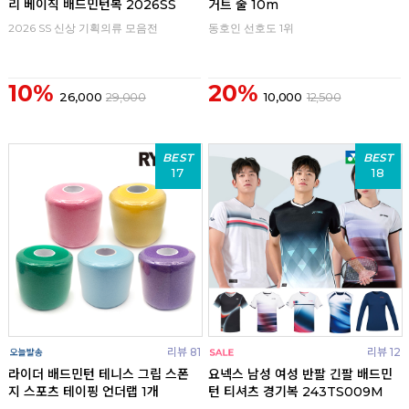
리 베이직 배드민턴복 2026SS
거트 줄 10m
2026 SS 신상 기획의류 모음전
동호인 선호도 1위
10%
20%
26,000
29,000
10,000
12,500
BEST
BEST
17
18
리뷰 81
리뷰 12
라이더 배드민턴 테니스 그립 스폰
요넥스 남성 여성 반팔 긴팔 배드민
지 스포츠 테이핑 언더랩 1개
턴 티셔츠 경기복 243TS009M