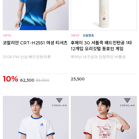
코랄리안 CRT-H2551 여성 티셔츠
후메이 30 셔틀콕 배드민턴공 1타
12개입 오리깃털 동호인 게임
2026 FW 신상 배드민턴의류
뛰어난 내구성과 안정적인 비행성
10%
25,500
62,300
69,300