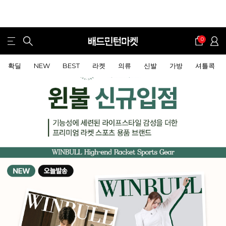
0
확딜
NEW
BEST
라켓
의류
신발
가방
셔틀콕