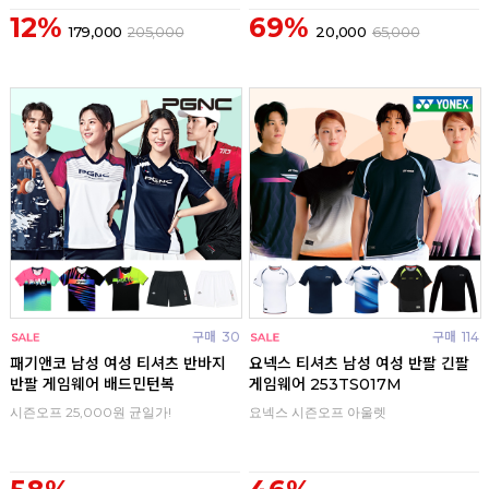
12%
69%
179,000
205,000
20,000
65,000
구매
30
구매
114
패기앤코 남성 여성 티셔츠 반바지
요넥스 티셔츠 남성 여성 반팔 긴팔
반팔 게임웨어 배드민턴복
게임웨어 253TS017M
시즌오프 25,000원 균일가!
요넥스 시즌오프 아울렛