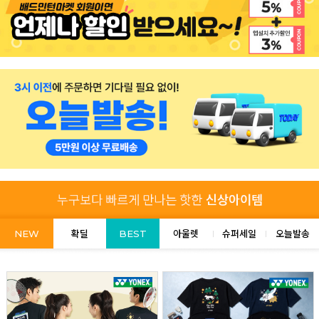
NEW
확딜
BEST
아울렛
슈퍼세일
오늘발송