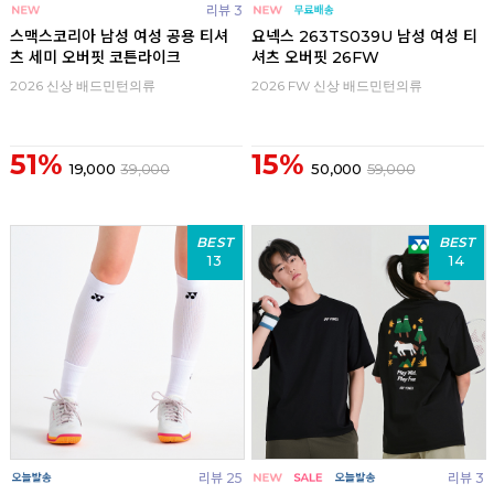
리뷰 3
스맥스코리아 남성 여성 공용 티셔
요넥스 263TS039U 남성 여성 티
츠 세미 오버핏 코튼라이크
셔츠 오버핏 26FW
2026 신상 배드민턴의류
2026 FW 신상 배드민턴의류
51%
15%
19,000
39,000
50,000
59,000
BEST
BEST
13
14
리뷰 25
리뷰 3