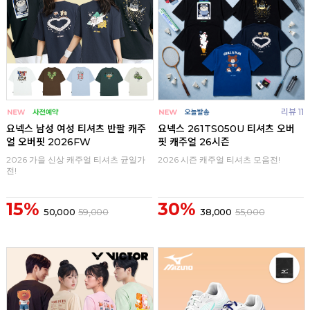
리뷰 11
요넥스 남성 여성 티셔츠 반팔 캐주
요넥스 261TS050U 티셔츠 오버
얼 오버핏 2026FW
핏 캐주얼 26시즌
2026 가을 신상 캐주얼 티셔츠 균일가
2026 시즌 캐주얼 티셔츠 모음전!
전!
15%
30%
50,000
59,000
38,000
55,000