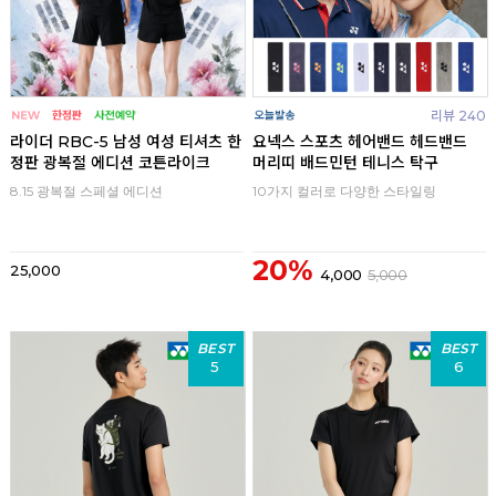
리뷰 240
라이더 RBC-5 남성 여성 티셔츠 한
요넥스 스포츠 헤어밴드 헤드밴드
정판 광복절 에디션 코튼라이크
머리띠 배드민턴 테니스 탁구
8.15 광복절 스페셜 에디션
10가지 컬러로 다양한 스타일링
20%
25,000
4,000
5,000
BEST
BEST
5
6