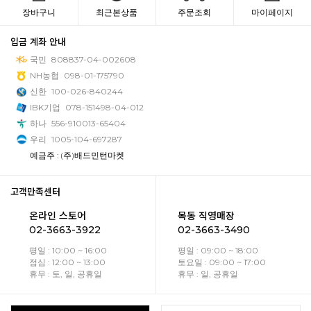
장바구니
최근본상품
주문조회
마이페이지
입금 계좌 안내
국민
808837-04-002608
NH농협
098-01-175790
신한
100-026-840244
IBK기업
078-151498-04-012
하나
556-910013-65404
우리
1005-104-697287
예금주 : (주)배드민턴마켓
고객만족센터
온라인 스토어
목동 직영매장
02-3663-3922
02-3663-3490
평일 : 10:00 ~ 16:00
평일 : 09:00 ~ 18:00
점심 : 12:00 ~ 13:00
토요일 : 09:00 ~ 17:00
휴무 : 토, 일, 공휴일
휴무 : 일, 공휴일