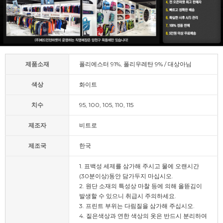
제품소재
폴리에스터 91%, 폴리우레탄 9% / 대상아님
색상
화이트
치수
95, 100, 105, 110, 115
제조자
비트로
제조국
한국
1. 표백성 세제를 삼가해 주시고 물에 오랜시간
(30분이상)동안 담가두지 마십시오.
2. 원단 소재의 특성상 마찰 등에 의해 올뜯김이
발생할 수 있으니 취급시 주의하세요.
3. 프린트 부위는 다림질을 삼가해 주십시오.
4. 짙은색상과 연한 색상의 옷은 반드시 분리하여