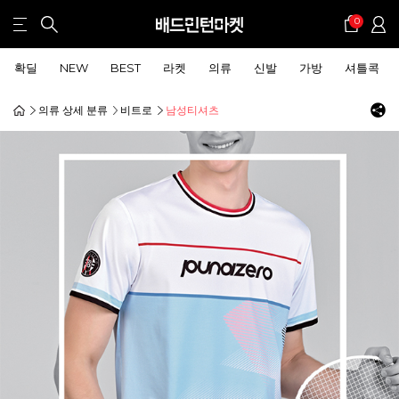
0
확딜
NEW
BEST
라켓
의류
신발
가방
셔틀콕
의류 상세 분류
비트로
남성티셔츠