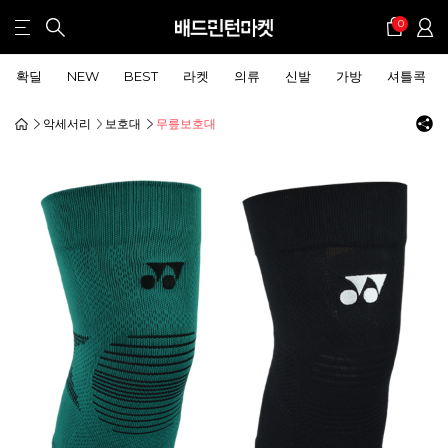
0
확딜
NEW
BEST
라켓
의류
신발
가방
셔틀콕
악세서리
보호대
무릎보호대