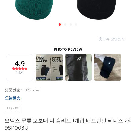
상품번호 : 10325341
브랜드
요넥스 무릎 보호대 니 슬리브 1개입 배드민턴 테니스 24
9SP003U