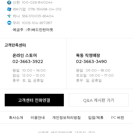
신한
100-026-840244
IBK기업
078-151498-04-012
하나
556-910013-65404
우리
1005-104-697287
예금주 : (주)배드민턴마켓
고객만족센터
온라인 스토어
목동 직영매장
02-3663-3922
02-3663-3490
평일 : 10:00 ~ 16:00
평일 : 09:00 ~ 18:00
점심 : 12:00 ~ 13:00
토요일 : 09:00 ~ 17:00
휴무 : 토, 일, 공휴일
휴무 : 일, 공휴일
고객센터 전화연결
Q&A 게시판 가기
회사소개
이용안내
개인정보처리방침
입점/제휴
PC 버전
상호명 : 배드민턴마켓 대표자 : 유미