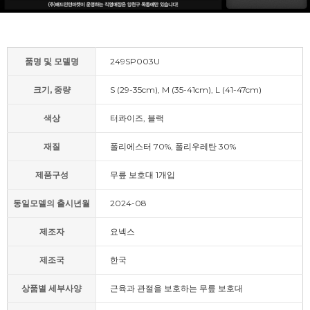
품명 및 모델명
249SP003U
크기, 중량
S (29-35cm), M (35-41cm), L (41-47cm)
색상
터콰이즈, 블랙
재질
폴리에스터 70%, 폴리우레탄 30%
제품구성
무릎 보호대 1개입
동일모델의 출시년월
2024-08
제조자
요넥스
제조국
한국
상품별 세부사양
근육과 관절을 보호하는 무릎 보호대