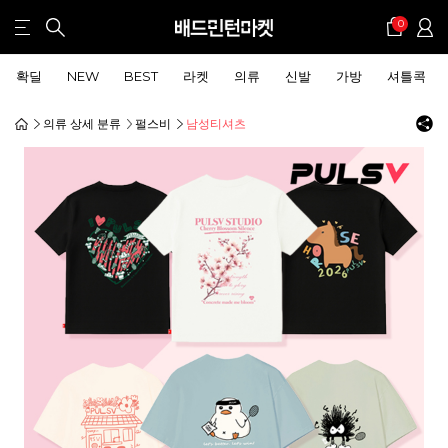
0
확딜
NEW
BEST
라켓
의류
신발
가방
셔틀콕
의류 상세 분류
펄스비
남성티셔츠