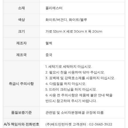
소재
폴리에스터
색상
화이트/버건디, 화이트/블루
크기
가로 53cm X 세로 30cm X 폭 20cm
제조자
웰벡
제조국
중국
1. 세탁기로 세탁하지 마십시오.
2. 필요시 천을 사용하여 닦아 주십시오.
3. 표백제 및 강력효소제를 사용하지 마십시오.
취급시 주의사항
4. 다림질을 하지 마십시오.
5. 드라이 크리닝을 하지 마십시오.
6. 사용 전 주의사항은 제품에 붙은 안내 택을
반드시 참고하여 주시기 바랍니다.
품질보증기준
관련법 및 소비자분쟁해결 규정에 따름
A/S 책임자와 전화번호
(주)배드민턴마켓 고객센터 : 02-3663-3922