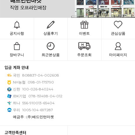
공지사항
상품후기
이벤트
관심상품
장바구니
최근본상품
주문조회
마이페이지
입금 계좌 안내
국민
808837-04-002608
NH농협
098-01-175790
신한
100-026-840244
IBK기업
078-151498-04-012
하나
556-910013-65404
우리
1005-104-697287
예금주 : (주)배드민턴마켓
고객만족센터