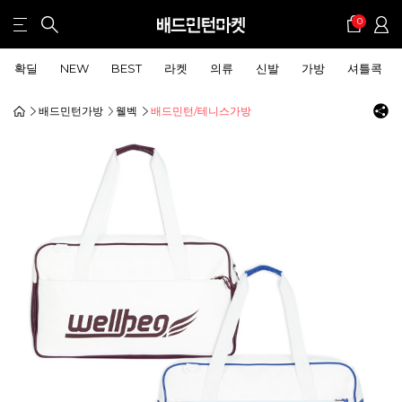
0
확딜
NEW
BEST
라켓
의류
신발
가방
셔틀콕
배드민턴가방
웰벡
배드민턴/테니스가방