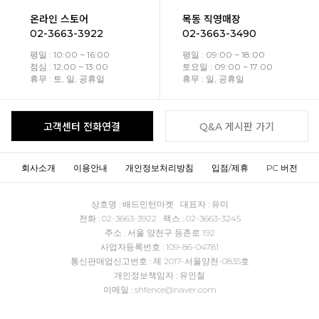
온라인 스토어
목동 직영매장
02-3663-3922
02-3663-3490
평일 : 10:00 ~ 16:00
평일 : 09:00 ~ 18:00
점심 : 12:00 ~ 13:00
토요일 : 09:00 ~ 17:00
휴무 : 토, 일, 공휴일
휴무 : 일, 공휴일
고객센터 전화연결
Q&A 게시판 가기
회사소개
이용안내
개인정보처리방침
입점/제휴
PC 버전
상호명 : 배드민턴마켓 대표자 : 유미
전화 : 02-3663-3922 팩스 : 02-3663-3245
주소 : 서울 양천구 등촌로 192
사업자등록번호 : 109-86-04781
통신판매업신고번호 : 제 2017-서울양천-0835호
개인정보책임자 : 유인철
이메일 : shfence@naver.com