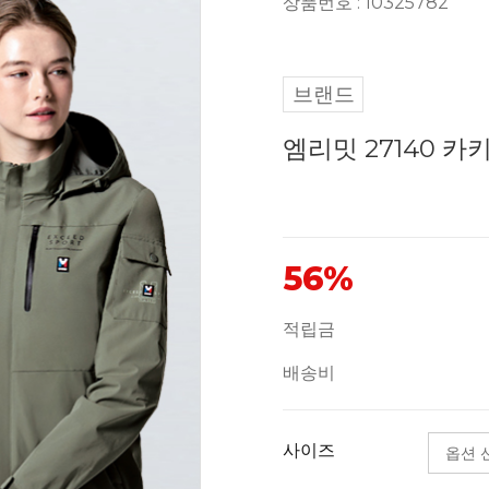
상품번호 : 10325782
브랜드
엠리밋 27140 카
56%
적립금
배송비
사이즈