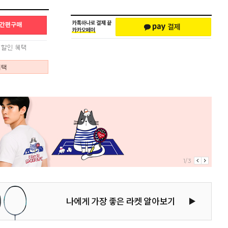
혜택
1/3