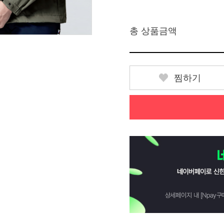
총 상품금액
찜하기