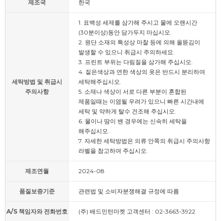
제조국
한국
1. 표백성 세제를 삼가해 주시고 물에 오랜시간
(30분이상)동안 담가두지 마십시오.
2. 원단 소재의 특성상 마찰 등에 의해 올뜯김이
발생할 수 있으니 취급시 주의하세요.
3. 프린트 부위는 다림질을 삼가해 주십시오.
4. 짙은색상과 연한 색상의 옷은 반드시 분리하여
세탁방법 및 취급시
세탁해주십시오.
주의사항
5. 소재나 색상이 서로 다른 부분이 혼합된
제품일때는 이염될 우려가 있으니 빠른 시간내에
세탁 및 약하게 탈수 건조해 주십시오.
6. 물이나 땀이 밴 경우에는 신속히 세탁을
해주십시오.
7. 자세한 세탁방법은 의류 안쪽의 취급시 주의사항
라벨을 참고하여 주십시오.
제조연월
2024-08
품질보증기준
관련법 및 소비자분쟁해결 규정에 따름
A/S 책임자와 전화번호
(주) 배드민턴마켓 고객센터 : 02-3663-3922