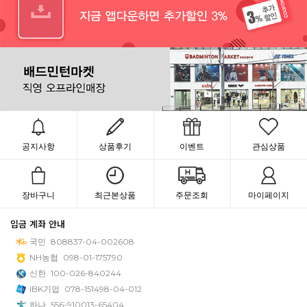
공지사항
상품후기
이벤트
관심상품
장바구니
최근본상품
주문조회
마이페이지
입금 계좌 안내
국민
808837-04-002608
NH농협
098-01-175790
신한
100-026-840244
IBK기업
078-151498-04-012
하나
556-910013-65404