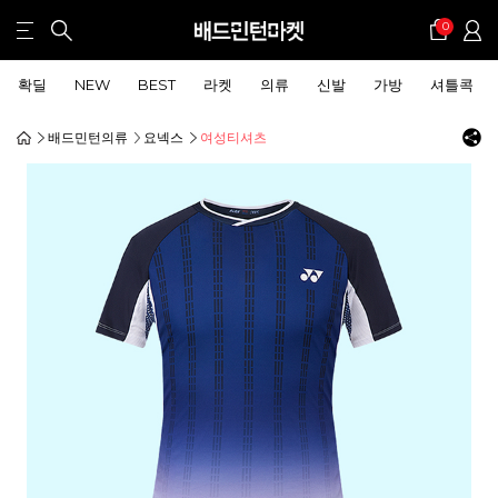
0
확딜
NEW
BEST
라켓
의류
신발
가방
셔틀콕
배드민턴의류
요넥스
여성티셔츠