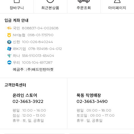
장바구니
최근본상품
주문조회
마이페이지
입금 계좌 안내
국민
808837-04-002608
NH농협
098-01-175790
신한
100-026-840244
IBK기업
078-151498-04-012
하나
556-910013-65404
우리
1005-104-697287
예금주 : (주)배드민턴마켓
고객만족센터
온라인 스토어
목동 직영매장
02-3663-3922
02-3663-3490
평일 : 10:00 ~ 16:00
평일 : 09:00 ~ 18:00
점심 : 12:00 ~ 13:00
토요일 : 09:00 ~ 17:00
휴무 : 토, 일, 공휴일
휴무 : 일, 공휴일