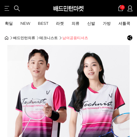
0
확딜
NEW
BEST
라켓
의류
신발
가방
셔틀콕
배드민턴의류
테크니스트
남여공용티셔츠