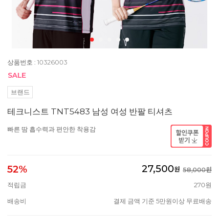
상품번호 : 10326003
브랜드
테크니스트 TNT5483 남성 여성 반팔 티셔츠
빠른 땀 흡수력과 편안한 착용감
27,500
52%
원
58,000원
적립금
270원
배송비
결제 금액 기준 5만원이상 무료배송