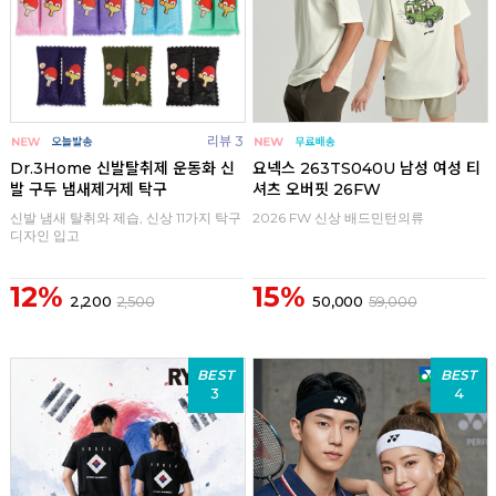
리뷰 3
Dr.3Home 신발탈취제 운동화 신
요넥스 263TS040U 남성 여성 티
발 구두 냄새제거제 탁구
셔츠 오버핏 26FW
신발 냄새 탈취와 제습, 신상 11가지 탁구
2026 FW 신상 배드민턴의류
디자인 입고
12%
15%
2,200
2,500
50,000
59,000
BEST
BEST
3
4