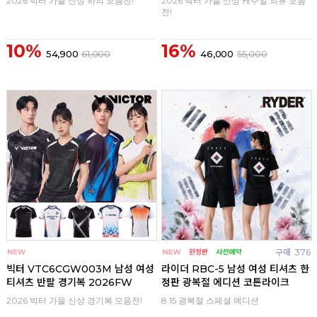
2026 빅터 가을 신상 하의 모음전!
2026 빅터 가을 신상 캐주얼 의류 모음
전!
10%
16%
54,900
61,000
46,000
55,000
구매
0
구매
376
빅터 VTC6CGW003M 남성 여성
라이더 RBC-5 남성 여성 티셔츠 한
티셔츠 반팔 경기복 2026FW
정판 광복절 에디션 코튼라이크
2026 빅터 가을 신상 경기복 모음전!
8.15 광복절 스페셜 에디션