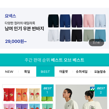
4/18
NEW
확딜
BEST
아울렛
슈퍼세일
오늘발송
BEST
BEST
1
2