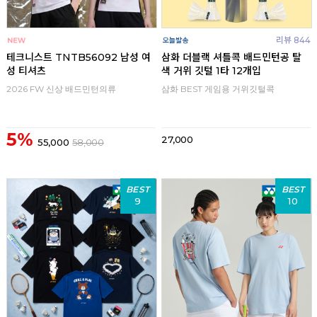
리뷰 844
테크니스트 TNTB56092 남성 여
삼화 더블랙 셔틀콕 배드민턴공 탈
성 티셔츠
색 거위 깃털 1타 12개입
2026 FW 신상 배드민턴의류
삼화 BEST 게임용 거위깃털콕
5%
27,000
55,000
58,000
BEST
BEST
9
10