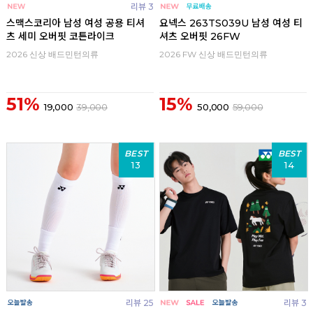
리뷰 3
스맥스코리아 남성 여성 공용 티셔
요넥스 263TS039U 남성 여성 티
츠 세미 오버핏 코튼라이크
셔츠 오버핏 26FW
2026 신상 배드민턴의류
2026 FW 신상 배드민턴의류
51%
15%
19,000
39,000
50,000
59,000
BEST
BEST
13
14
리뷰 25
리뷰 3