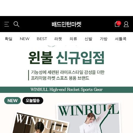
0
확딜
NEW
BEST
라켓
의류
신발
가방
셔틀콕