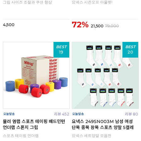
그립 사이즈 조절과 쿠션 향상
요넥스 시즌오프 아울렛!
72%
4,500
21,500
79,000
BEST
BEST
19
20
리뷰 452
리뷰 80
뮬러 엠랩 스포츠 테이핑 배드민턴
요넥스 249SN003M 남성 여성
언더랩 스폰지 그립
단목 중목 장목 스포츠 양말 5켤레
스포츠 테이핑 언더랩
요넥스 세트양말 모음전