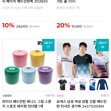
리 베이직 배드민턴복 2026SS
거트 줄 10m
2026 SS 신상 기획의류 모음전
동호인 선호도 1위
10%
20%
26,000
29,000
10,000
12,500
BEST
BEST
17
18
리뷰 81
리뷰 11
라이더 배드민턴 테니스 그립 스폰
요넥스 남성 여성 반팔 긴팔 배드민
지 스포츠 테이핑 언더랩 1개
턴 티셔츠 경기복 243TS009M