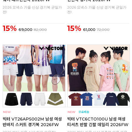
2026 요넥스 가을 신상 경기복 균일가
2026 요넥스 가을 신상 경기복 균일가
전!
전!
15%
15%
69,000
82,000
61,000
72,000
구매
0
구매
0
빅터 VT26APS002M 남성 여성
빅터 VTC6CTO100U 남성 여성
반바지 스커트 경기복 2026FW
티셔츠 반팔 긴팔 데일리 2026FW