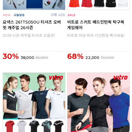
구매
456
구매
0
요넥스 261TS050U 티셔츠 오버
비트로 스커트 배드민턴복 탁구복
핏 캐주얼 26시즌
게임웨어
2026 시즌 캐주얼 티셔츠 모음전!
비트로 여성 하의 기간한정 특가세일!
30%
68%
38,000
55,000
22,000
70,000