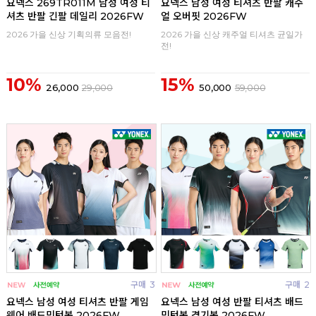
요넥스 269TR011M 남성 여성 티
요넥스 남성 여성 티셔츠 반팔 캐주
셔츠 반팔 긴팔 데일리 2026FW
얼 오버핏 2026FW
2026 가을 신상 기획의류 모음전!
2026 가을 신상 캐주얼 티셔츠 균일가
전!
10%
15%
26,000
29,000
50,000
59,000
구매
3
구매
2
요넥스 남성 여성 티셔츠 반팔 게임
요넥스 남성 여성 반팔 티셔츠 배드
웨어 배드민턴복 2026FW
민턴복 경기복 2026FW