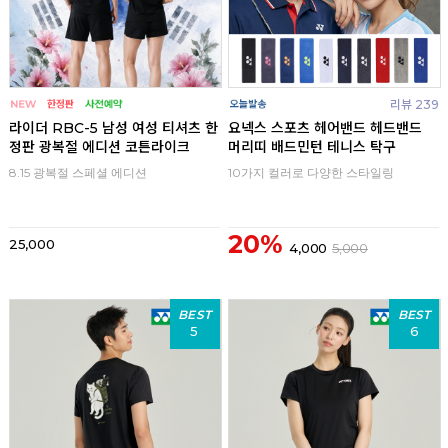
리뷰 239
라이더 RBC-5 남성 여성 티셔츠 한
요넥스 스포츠 헤어밴드 헤드밴드
정판 광복절 에디션 코튼라이크
머리띠 배드민턴 테니스 탁구
8.15 광복절 스페셜 에디션
10가지 컬러로 다양한 스타일링
20%
25,000
4,000
5,000
BEST
BEST
5
6