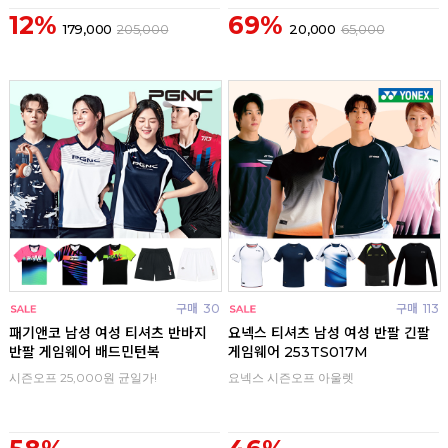
12%
69%
179,000
205,000
20,000
65,000
구매
30
구매
113
패기앤코 남성 여성 티셔츠 반바지
요넥스 티셔츠 남성 여성 반팔 긴팔
반팔 게임웨어 배드민턴복
게임웨어 253TS017M
시즌오프 25,000원 균일가!
요넥스 시즌오프 아울렛