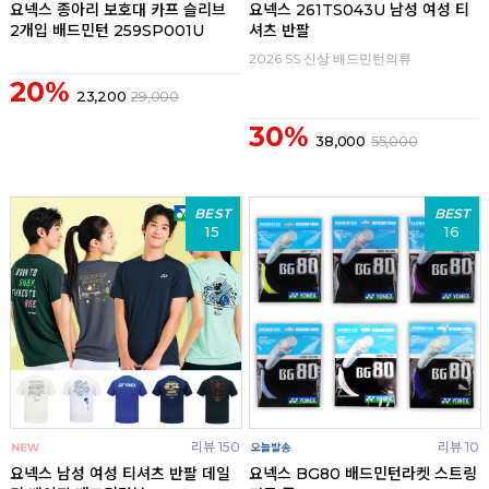
요넥스 종아리 보호대 카프 슬리브
요넥스 261TS043U 남성 여성 티
2개입 배드민턴 259SP001U
셔츠 반팔
2026 SS 신상 배드민턴의류
20%
23,200
29,000
30%
38,000
55,000
BEST
BEST
15
16
리뷰 150
리뷰 10
요넥스 남성 여성 티셔츠 반팔 데일
요넥스 BG80 배드민턴라켓 스트링