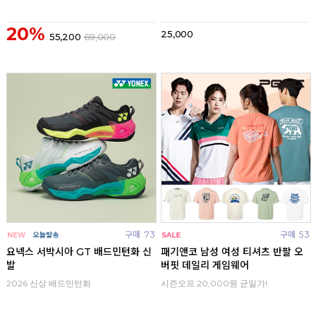
20%
25,000
55,200
69,000
구매
73
구매
53
요넥스 서박시아 GT 배드민턴화 신
패기앤코 남성 여성 티셔츠 반팔 오
발
버핏 데일리 게임웨어
2026 신상 배드민턴화
시즌오프 20,000원 균일가!