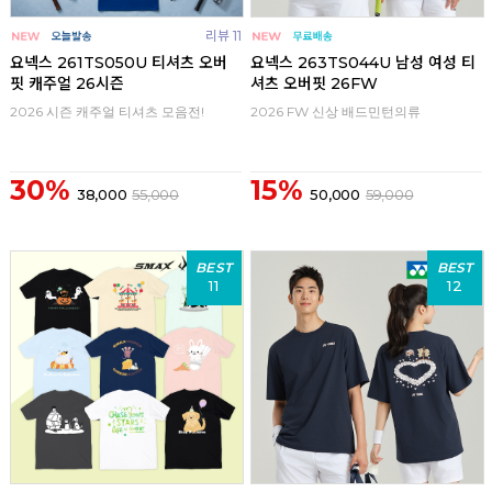
리뷰 11
요넥스 261TS050U 티셔츠 오버
요넥스 263TS044U 남성 여성 티
핏 캐주얼 26시즌
셔츠 오버핏 26FW
2026 시즌 캐주얼 티셔츠 모음전!
2026 FW 신상 배드민턴의류
30%
15%
38,000
55,000
50,000
59,000
BEST
BEST
11
12