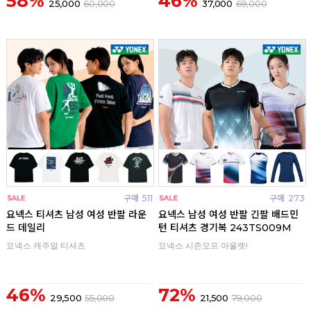
58%
46%
25,000
60,000
37,000
69,000
구매
511
구매
273
요넥스 티셔츠 남성 여성 반팔 라운
요넥스 남성 여성 반팔 긴팔 배드민
드 데일리
턴 티셔츠 경기복 243TS009M
요넥스 캐주얼 티셔츠
요넥스 시즌오프 아울렛!
46%
72%
29,500
55,000
21,500
79,000