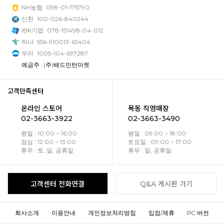
NH농협
098-01-175790
신한
100-026-840244
IBK기업
078-151498-04-012
하나
556-910013-65404
우리
1005-104-697287
예금주 : (주)배드민턴마켓
고객만족센터
온라인 스토어
목동 직영매장
02-3663-3922
02-3663-3490
평일 : 10:00 ~ 16:00
평일 : 09:00 ~ 18:00
점심 : 12:00 ~ 13:00
토요일 : 09:00 ~ 17:00
휴무 : 토, 일, 공휴일
휴무 : 일, 공휴일
고객센터 전화연결
Q&A 게시판 가기
회사소개
이용안내
개인정보처리방침
입점/제휴
PC 버전