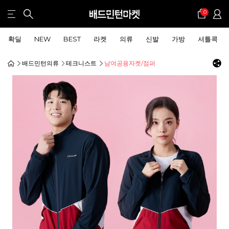
0
확딜
NEW
BEST
라켓
의류
신발
가방
셔틀콕
배드민턴의류
테크니스트
남여공용자켓/점퍼