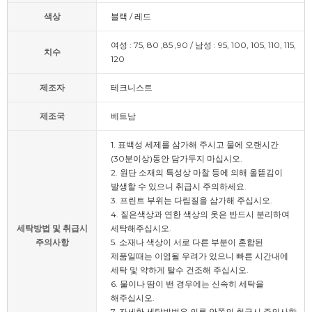
색상
블랙 / 레드
여성 : 75, 80 ,85 ,90 / 남성 : 95, 100, 105, 110, 115,
치수
120
제조자
테크니스트
제조국
베트남
1. 표백성 세제를 삼가해 주시고 물에 오랜시간
(30분이상)동안 담가두지 마십시오.
2. 원단 소재의 특성상 마찰 등에 의해 올뜯김이
발생할 수 있으니 취급시 주의하세요.
3. 프린트 부위는 다림질을 삼가해 주십시오.
4. 짙은색상과 연한 색상의 옷은 반드시 분리하여
세탁방법 및 취급시
세탁해주십시오.
주의사항
5. 소재나 색상이 서로 다른 부분이 혼합된
제품일때는 이염될 우려가 있으니 빠른 시간내에
세탁 및 약하게 탈수 건조해 주십시오.
6. 물이나 땀이 밴 경우에는 신속히 세탁을
해주십시오.
7. 자세한 세탁방법은 의류 안쪽의 취급시 주의사항