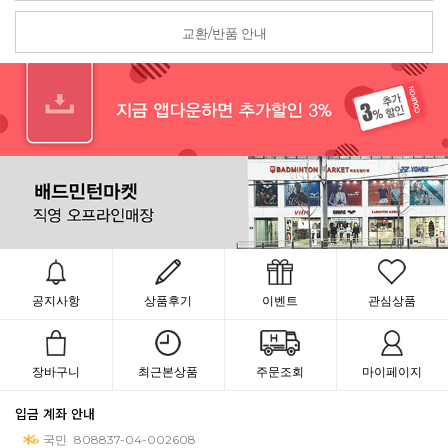
교환/반품 안내
공지사항
상품후기
이벤트
관심상품
장바구니
최근본상품
주문조회
마이페이지
입금 계좌 안내
국민
808837-04-002608