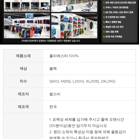
제품소재
폴리에스터 100%
색상
블랙
치수
S(90), M(95), L(100), XL(105), 2XL(110)
제조자
펄스비
제조국
한국
1. 표백성 세제를 삼가해 주시고 물에 오랜시간
(30분이상)동안 담가두지 마십시오.
2. 원단 소재의 특성상 마찰 등에 의해 올뜯김이
발생할 수 있으니 취급시 주의하세요.