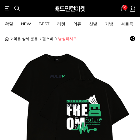
0
확딜
NEW
BEST
라켓
의류
신발
가방
셔틀콕
의류 상세 분류
펄스비
남성티셔츠