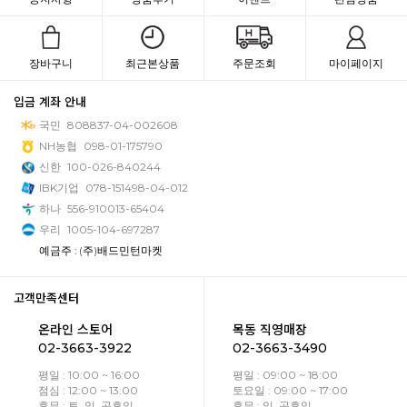
장바구니
최근본상품
주문조회
마이페이지
입금 계좌 안내
국민
808837-04-002608
NH농협
098-01-175790
신한
100-026-840244
IBK기업
078-151498-04-012
하나
556-910013-65404
우리
1005-104-697287
예금주 : (주)배드민턴마켓
고객만족센터
온라인 스토어
목동 직영매장
02-3663-3922
02-3663-3490
평일 : 10:00 ~ 16:00
평일 : 09:00 ~ 18:00
점심 : 12:00 ~ 13:00
토요일 : 09:00 ~ 17:00
휴무 : 토, 일, 공휴일
휴무 : 일, 공휴일