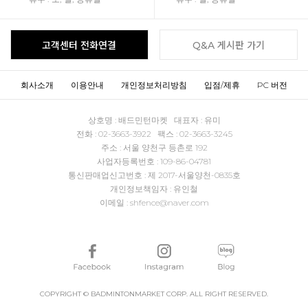
고객센터 전화연결
Q&A 게시판 가기
회사소개
이용안내
개인정보처리방침
입점/제휴
PC 버전
상호명 : 배드민턴마켓 대표자 : 유미
전화 : 02-3663-3922 팩스 : 02-3663-3245
주소 : 서울 양천구 등촌로 192
사업자등록번호 : 109-86-04781
통신판매업신고번호 : 제 2017-서울양천-0835호
개인정보책임자 : 유인철
이메일 : shfence@naver.com
COPYRIGHT © BADMINTONMARKET CORP. ALL RIGHT RESERVED.