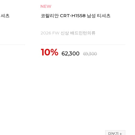
 티셔츠
코랄리안 CDT-X2563 여성 티셔츠
코랄
2026 FW 신상 배드민턴의류
20
10%
1
43,400
48,300