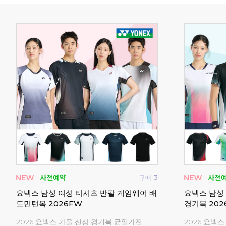
구매
0
구매
30
셔츠
패기앤코 남성 여성 티셔츠 반바지 반팔 게
요넥스 티셔
임웨어 배드민턴복
어 253TS0
!
시즌오프 25,000원 균일가!
요넥스 시즌