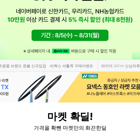
츠용품 브랜드 윈블 신규입점
비렉스 셔틀콕 구매이벤트
라이더 26FW 신상의류
마켓 확딜!
가격을 확뺀 마켓만의 화끈한딜