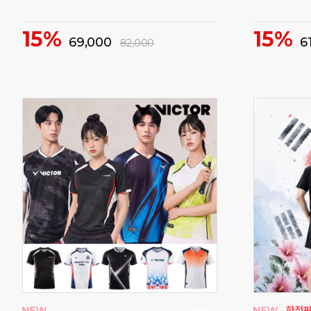
58%
46%
25,000
60,000
구매
58
구매
195