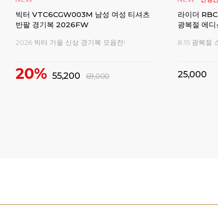
핏 데
요넥스 남여 우븐 반바지 하의 배드민턴복
요넥스 남성
웨어 경기복
신축성 좋은 반바지 모음전
73% 세일! 
32%
16%
29,000
1
43,000