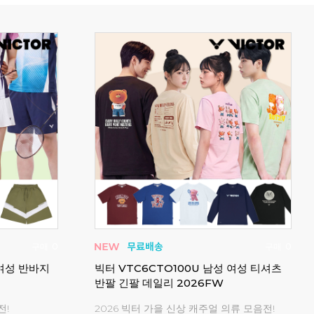
구매
511
구매
275
 라운드 데일
요넥스 남성 여성 반팔 긴팔 배드민턴 티셔
요넥
츠 경기복 243TS009M
65Z
요넥스 시즌오프 아울렛!
20