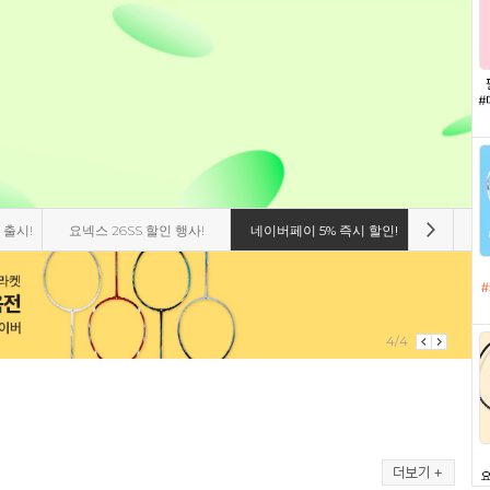
 출시!
요넥스 26SS 할인 행사!
네이버페이 5% 즉시 할인!
비트로 8
1/4