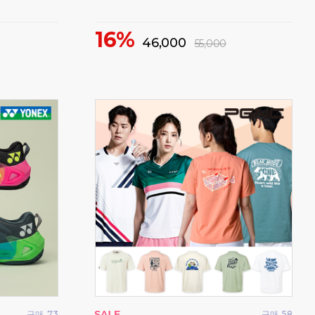
72%
1
21,500
79,000
구매
15
구매
335