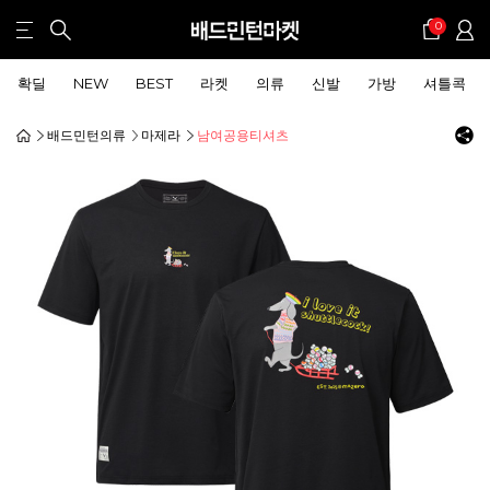
0
확딜
NEW
BEST
라켓
의류
신발
가방
셔틀콕
배드민턴의류
마제라
남여공용티셔츠