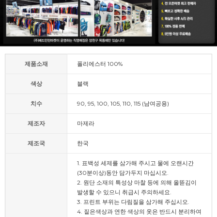
제품소재
폴리에스터 100%
색상
블랙
치수
90, 95, 100, 105, 110, 115 (남여공용)
제조자
마제라
제조국
한국
1. 표백성 세제를 삼가해 주시고 물에 오랜시간
(30분이상)동안 담가두지 마십시오.
2. 원단 소재의 특성상 마찰 등에 의해 올뜯김이
발생할 수 있으니 취급시 주의하세요.
3. 프린트 부위는 다림질을 삼가해 주십시오.
4. 짙은색상과 연한 색상의 옷은 반드시 분리하여