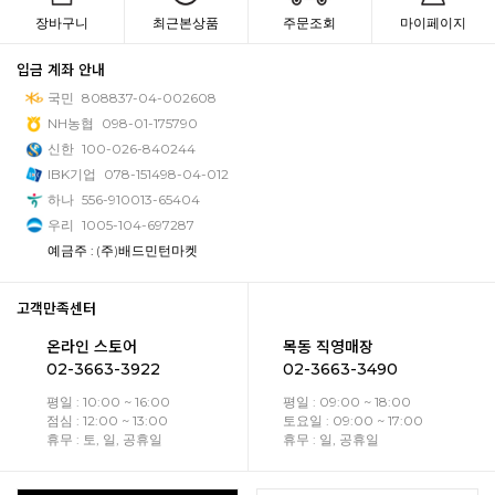
장바구니
최근본상품
주문조회
마이페이지
입금 계좌 안내
국민
808837-04-002608
NH농협
098-01-175790
신한
100-026-840244
IBK기업
078-151498-04-012
하나
556-910013-65404
우리
1005-104-697287
예금주 : (주)배드민턴마켓
고객만족센터
온라인 스토어
목동 직영매장
02-3663-3922
02-3663-3490
평일 : 10:00 ~ 16:00
평일 : 09:00 ~ 18:00
점심 : 12:00 ~ 13:00
토요일 : 09:00 ~ 17:00
휴무 : 토, 일, 공휴일
휴무 : 일, 공휴일