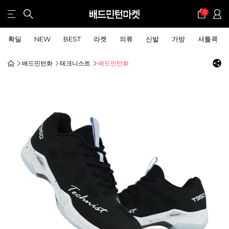
0
확딜
NEW
BEST
라켓
의류
신발
가방
셔틀콕
배드민턴화
테크니스트
배드민턴화