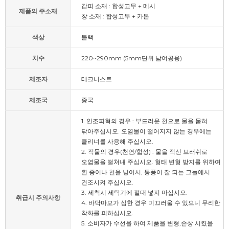
갑피 소재 : 합성고무 + 메시
제품의 주소재
창 소재 : 합성고무 + 카본
색상
블랙
치수
220~290mm (5mm단위 남여공용)
제조자
테크니스트
제조국
중국
1. 인조피혁의 경우 : 부드러운 천으로 물을 묻혀
닦아주십시오. 오염물이 떨어지지 않는 경우에는
클리너를 사용해 주십시오.
2. 직물의 경우(천연/합성) : 물을 적신 브러쉬로
오염물을 떨쳐내 주십시오. 형태 변형 방지를 위하여
흰 종이나 천을 넣어서, 통풍이 잘 되는 그늘에서
건조시켜 주십시오.
3. 세척시 세탁기에 절대 넣지 마십시오.
취급시 주의사항
4. 바닥마모가 심한 경우 미끄러울 수 있으니 무리한
착화를 피하십시오.
5. 소비자가 수선을 하여 제품을 변형,손상 시켰을