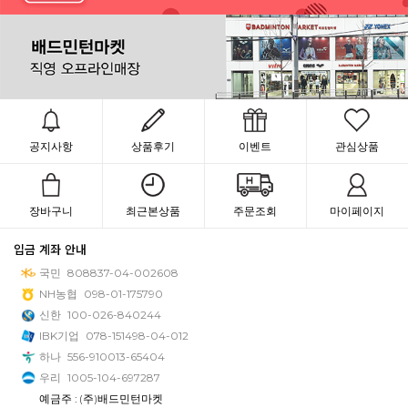
공지사항
상품후기
이벤트
관심상품
장바구니
최근본상품
주문조회
마이페이지
입금 계좌 안내
국민
808837-04-002608
NH농협
098-01-175790
신한
100-026-840244
IBK기업
078-151498-04-012
하나
556-910013-65404
우리
1005-104-697287
예금주 : (주)배드민턴마켓