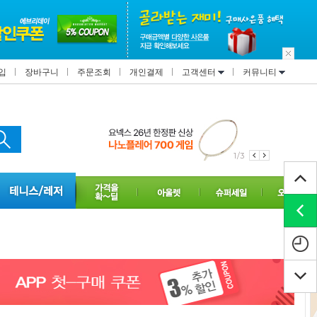
입
장바구니
주문조회
개인결제
고객센터
커뮤니티
2/3