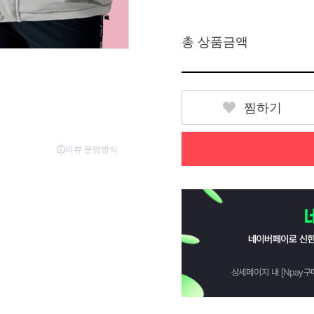
총 상품금액
찜하기