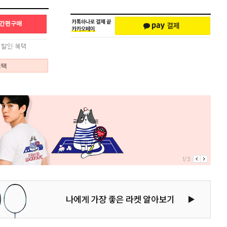
혜택
2/3