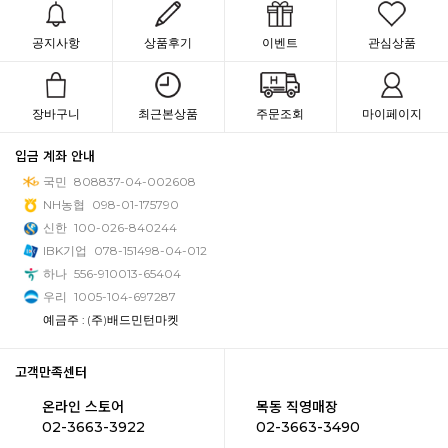
공지사항
상품후기
이벤트
관심상품
장바구니
최근본상품
주문조회
마이페이지
입금 계좌 안내
국민
808837-04-002608
NH농협
098-01-175790
신한
100-026-840244
IBK기업
078-151498-04-012
하나
556-910013-65404
우리
1005-104-697287
예금주 : (주)배드민턴마켓
고객만족센터
온라인 스토어
목동 직영매장
02-3663-3922
02-3663-3490