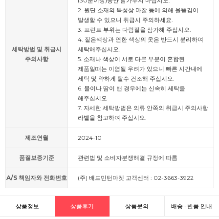
(30분이상)동안 담가두지 마십시오.
2. 원단 소재의 특성상 마찰 등에 의해 올뜯김이
발생할 수 있으니 취급시 주의하세요.
3. 프린트 부위는 다림질을 삼가해 주십시오.
4. 짙은색상과 연한 색상의 옷은 반드시 분리하여
세탁방법 및 취급시
세탁해주십시오.
주의사항
5. 소재나 색상이 서로 다른 부분이 혼합된
제품일때는 이염될 우려가 있으니 빠른 시간내에
세탁 및 약하게 탈수 건조해 주십시오.
6. 물이나 땀이 밴 경우에는 신속히 세탁을
해주십시오.
7. 자세한 세탁방법은 의류 안쪽의 취급시 주의사항
라벨을 참고하여 주십시오.
제조연월
2024-10
품질보증기준
관련법 및 소비자분쟁해결 규정에 따름
A/S 책임자와 전화번호
(주) 배드민턴마켓 고객센터 : 02-3663-3922
상품정보
상품후기
상품문의
배송 · 반품 안내