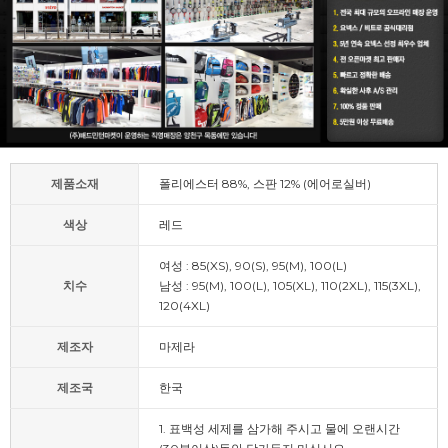
제품소재
폴리에스터 88%, 스판 12% (에어로실버)
색상
레드
여성 : 85(XS), 90(S), 95(M), 100(L)
치수
남성 : 95(M), 100(L), 105(XL), 110(2XL), 115(3XL),
120(4XL)
제조자
마제라
제조국
한국
1. 표백성 세제를 삼가해 주시고 물에 오랜시간