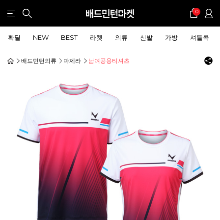
0
확딜
NEW
BEST
라켓
의류
신발
가방
셔틀콕
배드민턴의류
마제라
남여공용티셔츠