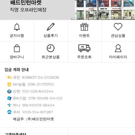
공지사항
상품후기
이벤트
관심상품
장바구니
최근본상품
주문조회
마이페이지
입금 계좌 안내
국민
808837-04-002608
NH농협
098-01-175790
신한
100-026-840244
IBK기업
078-151498-04-012
하나
556-910013-65404
우리
1005-104-697287
예금주 : (주)배드민턴마켓
고객만족센터