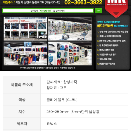
갑피재료 : 합성가죽
제품의 주소재
창재료 : 고무
색상
클리어 블루 (CLBL)
치수
250~280mm (5mm단위 남성용)
제조자
요넥스