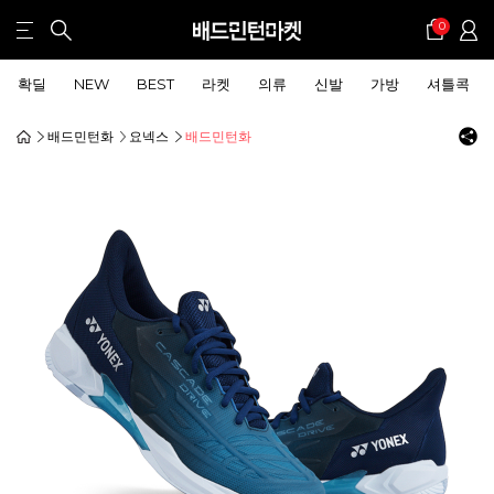
0
확딜
NEW
BEST
라켓
의류
신발
가방
셔틀콕
배드민턴화
요넥스
배드민턴화