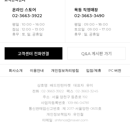
온라인 스토어
목동 직영매장
02-3663-3922
02-3663-3490
평일 : 10:00 ~ 16:00
평일 : 09:00 ~ 18:00
점심 : 12:00 ~ 13:00
토요일 : 09:00 ~ 17:00
휴무 : 토, 일, 공휴일
휴무 : 일, 공휴일
고객센터 전화연결
Q&A 게시판 가기
회사소개
이용안내
개인정보처리방침
입점/제휴
PC 버전
상호명 : 배드민턴마켓 대표자 : 유미
전화 : 02-3663-3922 팩스 : 02-3663-3245
주소 : 서울 양천구 등촌로 192
사업자등록번호 : 109-86-04781
통신판매업신고번호 : 제 2017-서울양천-0835호
개인정보책임자 : 유인철
이메일 : shfence@naver.com