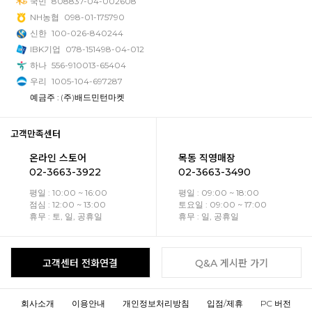
국민
808837-04-002608
NH농협
098-01-175790
신한
100-026-840244
IBK기업
078-151498-04-012
하나
556-910013-65404
우리
1005-104-697287
예금주 : (주)배드민턴마켓
고객만족센터
온라인 스토어
목동 직영매장
02-3663-3922
02-3663-3490
평일 : 10:00 ~ 16:00
평일 : 09:00 ~ 18:00
점심 : 12:00 ~ 13:00
토요일 : 09:00 ~ 17:00
휴무 : 토, 일, 공휴일
휴무 : 일, 공휴일
고객센터 전화연결
Q&A 게시판 가기
회사소개
이용안내
개인정보처리방침
입점/제휴
PC 버전