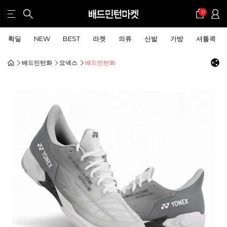
0
확딜
NEW
BEST
라켓
의류
신발
가방
셔틀콕
배드민턴화
요넥스
배드민턴화