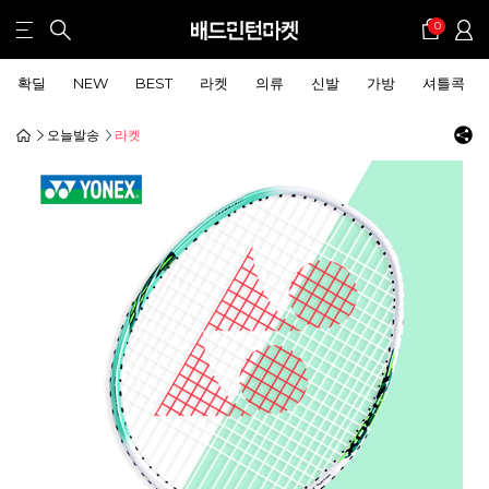
0
확딜
NEW
BEST
라켓
의류
신발
가방
셔틀콕
오늘발송
라켓