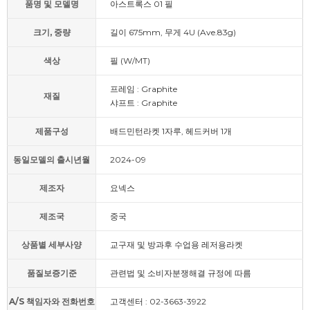
품명 및 모델명
아스트록스 01 필
크기, 중량
길이 675mm, 무게 4U (Ave.83g)
색상
필 (W/MT)
프레임 : Graphite
재질
샤프트 : Graphite
제품구성
배드민턴라켓 1자루, 헤드커버 1개
동일모델의 출시년월
2024-09
제조자
요넥스
제조국
중국
상품별 세부사양
교구재 및 방과후 수업용 레저용라켓
품질보증기준
관련법 및 소비자분쟁해결 규정에 따름
A/S 책임자와 전화번호
고객센터 : 02-3663-3922