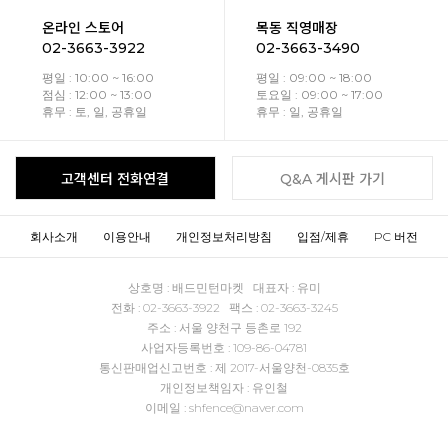
온라인 스토어
목동 직영매장
02-3663-3922
02-3663-3490
평일 : 10:00 ~ 16:00
평일 : 09:00 ~ 18:00
점심 : 12:00 ~ 13:00
토요일 : 09:00 ~ 17:00
휴무 : 토, 일, 공휴일
휴무 : 일, 공휴일
고객센터 전화연결
Q&A 게시판 가기
회사소개
이용안내
개인정보처리방침
입점/제휴
PC 버전
상호명 : 배드민턴마켓 대표자 : 유미
전화 : 02-3663-3922 팩스 : 02-3663-3245
주소 : 서울 양천구 등촌로 192
사업자등록번호 : 109-86-04781
통신판매업신고번호 : 제 2017-서울양천-0835호
개인정보책임자 : 유인철
이메일 : shfence@naver.com