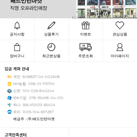
공지사항
상품후기
이벤트
관심상품
장바구니
최근본상품
주문조회
마이페이지
입금 계좌 안내
국민
808837-04-002608
NH농협
098-01-175790
신한
100-026-840244
IBK기업
078-151498-04-012
하나
556-910013-65404
우리
1005-104-697287
예금주 : (주)배드민턴마켓
고객만족센터