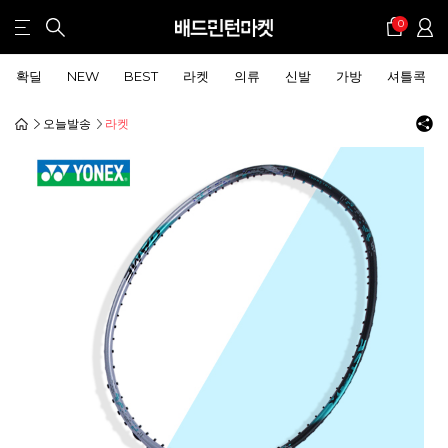
0
확딜
NEW
BEST
라켓
의류
신발
가방
셔틀콕
오늘발송
라켓