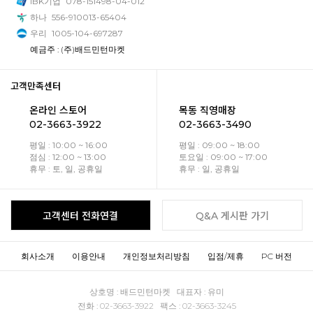
IBK기업
078-151498-04-012
하나
556-910013-65404
우리
1005-104-697287
예금주 : (주)배드민턴마켓
고객만족센터
온라인 스토어
목동 직영매장
02-3663-3922
02-3663-3490
평일 : 10:00 ~ 16:00
평일 : 09:00 ~ 18:00
점심 : 12:00 ~ 13:00
토요일 : 09:00 ~ 17:00
휴무 : 토, 일, 공휴일
휴무 : 일, 공휴일
고객센터 전화연결
Q&A 게시판 가기
회사소개
이용안내
개인정보처리방침
입점/제휴
PC 버전
상호명 : 배드민턴마켓 대표자 : 유미
전화 : 02-3663-3922 팩스 : 02-3663-3245