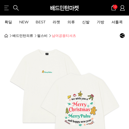
0
확딜
NEW
BEST
라켓
의류
신발
가방
셔틀콕
배드민턴의류
펄스비
남여공용티셔츠