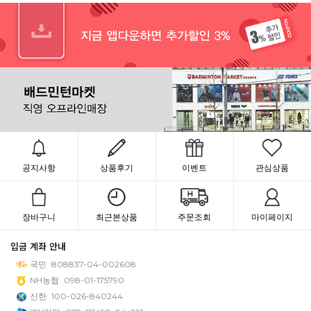
공지사항
상품후기
이벤트
관심상품
장바구니
최근본상품
주문조회
마이페이지
입금 계좌 안내
국민
808837-04-002608
NH농협
098-01-175790
신한
100-026-840244