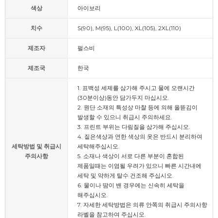
색상
아이보리
치수
S(90), M(95), L(100), XL(105), 2XL(110)
제조자
펄스비
제조국
한국
1. 표백성 세제를 삼가해 주시고 물에 오랜시간
(30분이상)동안 담가두지 마십시오.
2. 원단 소재의 특성상 마찰 등에 의해 올뜯김이
발생할 수 있으니 취급시 주의하세요.
3. 프린트 부위는 다림질을 삼가해 주십시오.
4. 짙은색상과 연한 색상의 옷은 반드시 분리하여
세탁방법 및 취급시
세탁해주십시오.
주의사항
5. 소재나 색상이 서로 다른 부분이 혼합된
제품일때는 이염될 우려가 있으니 빠른 시간내에
세탁 및 약하게 탈수 건조해 주십시오.
6. 물이나 땀이 밴 경우에는 신속히 세탁을
해주십시오.
7. 자세한 세탁방법은 의류 안쪽의 취급시 주의사항
라벨을 참고하여 주십시오.