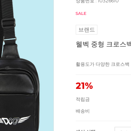
상품번호 : 10326610
브랜드
웰벡 중형 크로스백
활용도가 다양한 크로스백
21%
적립금
배송비