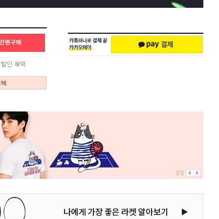
혜택
1/3