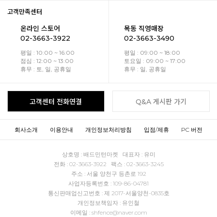
고객만족센터
온라인 스토어
목동 직영매장
02-3663-3922
02-3663-3490
평일 : 10:00 ~ 16:00
평일 : 09:00 ~ 18:00
점심 : 12:00 ~ 13:00
토요일 : 09:00 ~ 17:00
휴무 : 토, 일, 공휴일
휴무 : 일, 공휴일
고객센터 전화연결
Q&A 게시판 가기
회사소개
이용안내
개인정보처리방침
입점/제휴
PC 버전
상호명 : 배드민턴마켓 대표자 : 유미
전화 : 02-3663-3922 팩스 : 02-3663-3245
주소 : 서울 양천구 등촌로 192
사업자등록번호 : 109-86-04781
통신판매업신고번호 : 제 2017-서울양천-0835호
개인정보책임자 : 유인철
이메일 : shfence@naver.com