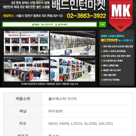
제품소재
폴리에스터 100%
색상
아이보리
치수
S(90), M(95), L(100), XL(105), 2XL(110)
제조자
펄스비