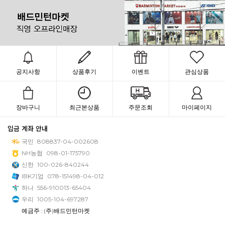
공지사항
상품후기
이벤트
관심상품
장바구니
최근본상품
주문조회
마이페이지
입금 계좌 안내
국민
808837-04-002608
NH농협
098-01-175790
신한
100-026-840244
IBK기업
078-151498-04-012
하나
556-910013-65404
우리
1005-104-697287
예금주 : (주)배드민턴마켓