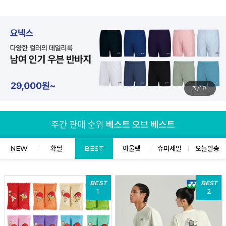
4/18
NEW
확딜
BEST
아울렛
슈퍼세일
오늘발송
BEST
BEST
1
2