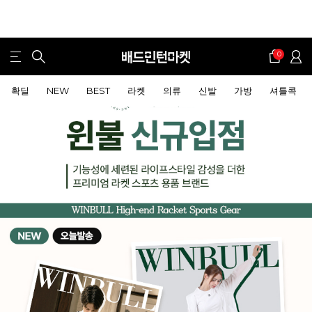
0
확딜
NEW
BEST
라켓
의류
신발
가방
셔틀콕