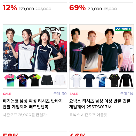
12%
69%
179,000
205,000
20,000
65,000
구매
30
구매
114
패기앤코 남성 여성 티셔츠 반바지
요넥스 티셔츠 남성 여성 반팔 긴팔
반팔 게임웨어 배드민턴복
게임웨어 253TS017M
시즌오프 25,000원 균일가!
요넥스 시즌오프 아울렛