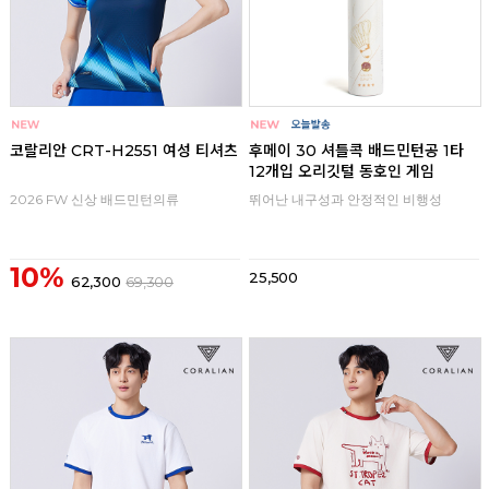
코랄리안 CRT-H2551 여성 티셔츠
후메이 30 셔틀콕 배드민턴공 1타
12개입 오리깃털 동호인 게임
2026 FW 신상 배드민턴의류
뛰어난 내구성과 안정적인 비행성
10%
25,500
62,300
69,300