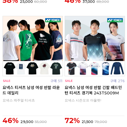
58%
46%
25,000
60,000
37,000
69,000
구매
511
구매
276
요넥스 티셔츠 남성 여성 반팔 라운
요넥스 남성 여성 반팔 긴팔 배드민
드 데일리
턴 티셔츠 경기복 243TS009M
요넥스 캐주얼 티셔츠
요넥스 시즌오프 아울렛!
46%
72%
29,500
55,000
21,500
79,000