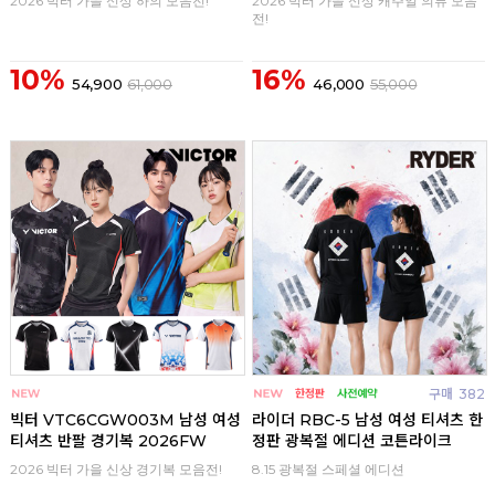
2026 빅터 가을 신상 하의 모음전!
2026 빅터 가을 신상 캐주얼 의류 모음
전!
10%
16%
54,900
61,000
46,000
55,000
구매
0
구매
382
빅터 VTC6CGW003M 남성 여성
라이더 RBC-5 남성 여성 티셔츠 한
티셔츠 반팔 경기복 2026FW
정판 광복절 에디션 코튼라이크
2026 빅터 가을 신상 경기복 모음전!
8.15 광복절 스페셜 에디션