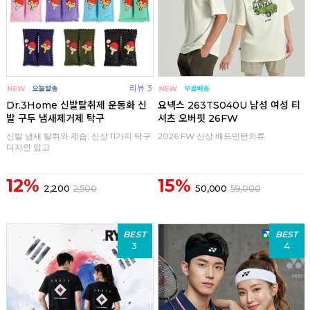
리뷰 3
Dr.3Home 신발탈취제 운동화 신
요넥스 263TS040U 남성 여성 티
발 구두 냄새제거제 탁구
셔츠 오버핏 26FW
신발 냄새 탈취와 제습, 신상 11가지 탁구
2026 FW 신상 배드민턴의류
디자인 입고
12%
15%
2,200
2,500
50,000
59,000
BEST
BEST
3
4