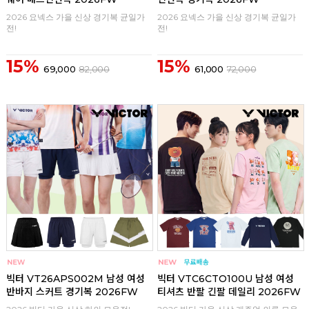
2026 요넥스 가을 신상 경기복 균일가
2026 요넥스 가을 신상 경기복 균일가
전!
전!
15%
15%
69,000
82,000
61,000
72,000
구매
0
구매
0
빅터 VT26APS002M 남성 여성
빅터 VTC6CTO100U 남성 여성
반바지 스커트 경기복 2026FW
티셔츠 반팔 긴팔 데일리 2026FW