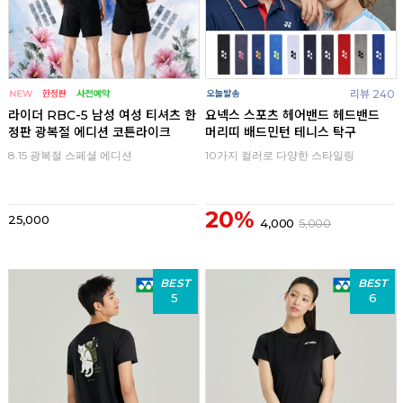
리뷰 240
라이더 RBC-5 남성 여성 티셔츠 한
요넥스 스포츠 헤어밴드 헤드밴드
정판 광복절 에디션 코튼라이크
머리띠 배드민턴 테니스 탁구
8.15 광복절 스페셜 에디션
10가지 컬러로 다양한 스타일링
20%
25,000
4,000
5,000
BEST
BEST
5
6