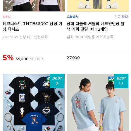
리뷰 845
테크니스트 TNTB56092 남성 여
삼화 더블랙 셔틀콕 배드민턴공 탈
성 티셔츠
색 거위 깃털 1타 12개입
2026 FW 신상 배드민턴의류
삼화 BEST 게임용 거위깃털콕
5%
27,000
55,000
58,000
BEST
BEST
9
10