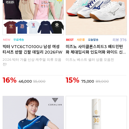
리뷰 376
빅터 VTC6CTO100U 남성 여성
미즈노 사이클론스피드3 배드민턴
티셔츠 반팔 긴팔 데일리 2026FW
화 체대입시화 인도어화 와이드 신
발
2026 빅터 가을 신상 캐주얼 의류 모음
미즈노 베스트 셀러 상품 모음전
전!
16%
15%
46,000
55,000
75,000
89,000