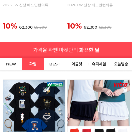
2026 FW 신상 배드민턴의류
2026 FW 신상 배드민턴의류
10%
10%
62,300
69,300
62,300
69,300
NEW
확딜
BEST
아울렛
슈퍼세일
오늘발송