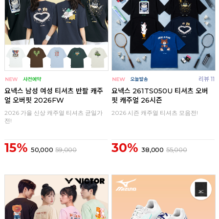
리뷰 11
요넥스 남성 여성 티셔츠 반팔 캐주
요넥스 261TS050U 티셔츠 오버
얼 오버핏 2026FW
핏 캐주얼 26시즌
2026 가을 신상 캐주얼 티셔츠 균일가
2026 시즌 캐주얼 티셔츠 모음전!
전!
15%
30%
50,000
59,000
38,000
55,000