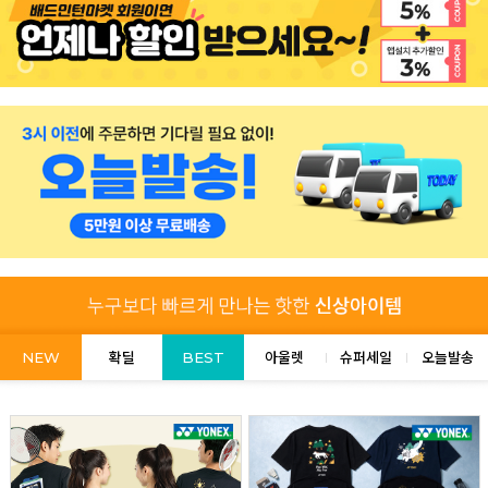
NEW
확딜
BEST
아울렛
슈퍼세일
오늘발송