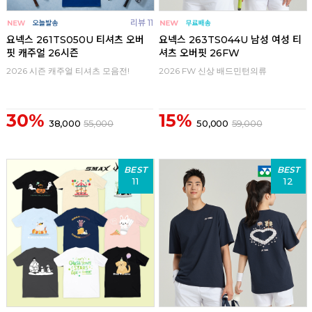
리뷰 11
요넥스 261TS050U 티셔츠 오버
요넥스 263TS044U 남성 여성 티
핏 캐주얼 26시즌
셔츠 오버핏 26FW
2026 시즌 캐주얼 티셔츠 모음전!
2026 FW 신상 배드민턴의류
30%
15%
38,000
55,000
50,000
59,000
BEST
BEST
11
12