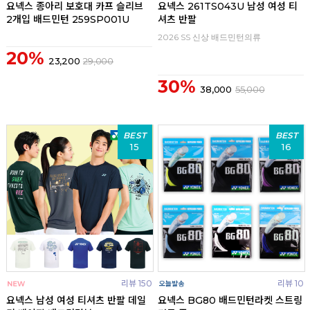
요넥스 종아리 보호대 카프 슬리브
요넥스 261TS043U 남성 여성 티
2개입 배드민턴 259SP001U
셔츠 반팔
2026 SS 신상 배드민턴의류
20%
23,200
29,000
30%
38,000
55,000
BEST
BEST
15
16
리뷰 150
리뷰 10
요넥스 남성 여성 티셔츠 반팔 데일
요넥스 BG80 배드민턴라켓 스트링