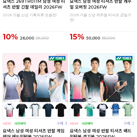
요넥스 269TR011M 남성 여성 티
요넥스 남성 여성 티셔츠 반팔 캐주
셔츠 반팔 긴팔 데일리 2026FW
얼 오버핏 2026FW
2026 가을 신상 기획의류 모음전!
2026 가을 신상 캐주얼 티셔츠 균일가
전!
10%
15%
26,000
29,000
50,000
59,000
구매
3
구매
2
요넥스 남성 여성 티셔츠 반팔 게임
요넥스 남성 여성 반팔 티셔츠 배드
웨어 배드민턴복 2026FW
민턴복 경기복 2026FW