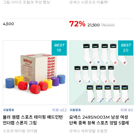
그립 사이즈 조절과 쿠션 향상
요넥스 시즌오프 아울렛!
72%
4,500
21,500
79,000
BEST
BEST
19
20
리뷰 452
리뷰 80
뮬러 엠랩 스포츠 테이핑 배드민턴
요넥스 249SN003M 남성 여성
언더랩 스폰지 그립
단목 중목 장목 스포츠 양말 5켤레
스포츠 테이핑 언더랩
요넥스 세트양말 모음전