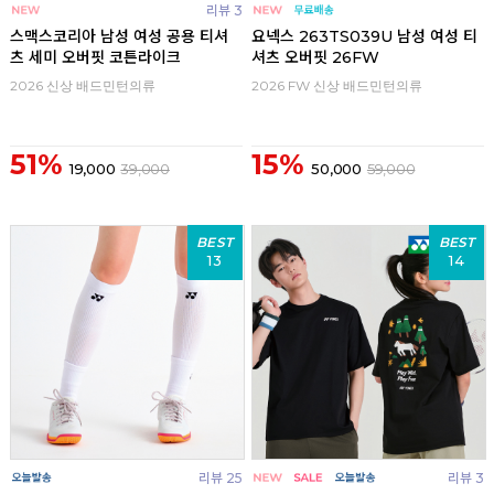
리뷰 3
스맥스코리아 남성 여성 공용 티셔
요넥스 263TS039U 남성 여성 티
츠 세미 오버핏 코튼라이크
셔츠 오버핏 26FW
2026 신상 배드민턴의류
2026 FW 신상 배드민턴의류
51%
15%
19,000
39,000
50,000
59,000
BEST
BEST
13
14
리뷰 25
리뷰 3