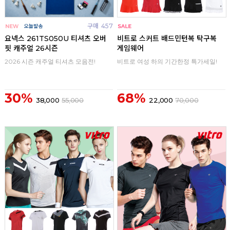
구매
457
구매
0
요넥스 261TS050U 티셔츠 오버
비트로 스커트 배드민턴복 탁구복
핏 캐주얼 26시즌
게임웨어
2026 시즌 캐주얼 티셔츠 모음전!
비트로 여성 하의 기간한정 특가세일!
30%
68%
38,000
55,000
22,000
70,000