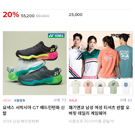
20%
25,000
55,200
69,000
구매
73
구매
62
요넥스 서박시아 GT 배드민턴화 신
패기앤코 남성 여성 티셔츠 반팔 오
발
버핏 데일리 게임웨어
2026 신상 배드민턴화
시즌오프 20,000원 균일가!