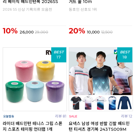
리 베이직 배드민턴복 2026SS
거트 줄 10m
2026 SS 신상 기획의류 모음전
동호인 선호도 1위
10%
20%
26,000
29,000
10,000
12,500
BEST
BEST
17
18
리뷰 81
리뷰 12
라이더 배드민턴 테니스 그립 스폰
요넥스 남성 여성 반팔 긴팔 배드민
지 스포츠 테이핑 언더랩 1개
턴 티셔츠 경기복 243TS009M