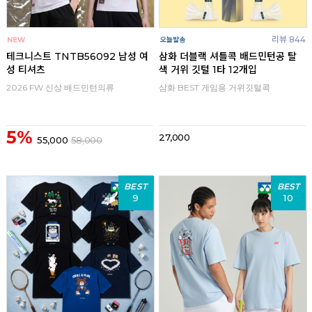
리뷰 844
테크니스트 TNTB56092 남성 여
삼화 더블랙 셔틀콕 배드민턴공 탈
성 티셔츠
색 거위 깃털 1타 12개입
2026 FW 신상 배드민턴의류
삼화 BEST 게임용 거위깃털콕
5%
27,000
55,000
58,000
BEST
BEST
9
10