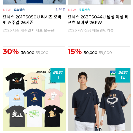
리뷰 11
요넥스 261TS050U 티셔츠 오버
요넥스 263TS044U 남성 여성 티
핏 캐주얼 26시즌
셔츠 오버핏 26FW
2026 시즌 캐주얼 티셔츠 모음전!
2026 FW 신상 배드민턴의류
30%
15%
38,000
55,000
50,000
59,000
BEST
BEST
11
12