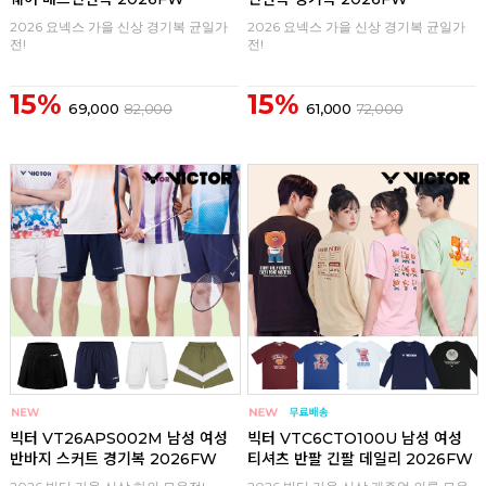
2026 요넥스 가을 신상 경기복 균일가
2026 요넥스 가을 신상 경기복 균일가
전!
전!
15%
15%
69,000
82,000
61,000
72,000
구매
0
구매
0
빅터 VT26APS002M 남성 여성
빅터 VTC6CTO100U 남성 여성
반바지 스커트 경기복 2026FW
티셔츠 반팔 긴팔 데일리 2026FW