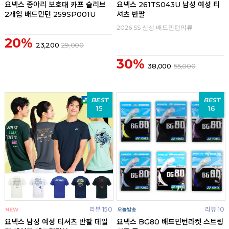
요넥스 종아리 보호대 카프 슬리브
요넥스 261TS043U 남성 여성 티
2개입 배드민턴 259SP001U
셔츠 반팔
2026 SS 신상 배드민턴의류
20%
23,200
29,000
30%
38,000
55,000
BEST
BEST
15
16
리뷰 150
리뷰 10
요넥스 남성 여성 티셔츠 반팔 데일
요넥스 BG80 배드민턴라켓 스트링