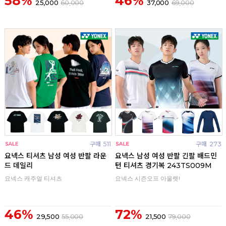
58%
46%
25,000
60,000
37,000
69,000
구매
511
구매
273
요넥스 티셔츠 남성 여성 반팔 라운
요넥스 남성 여성 반팔 긴팔 배드민
드 데일리
턴 티셔츠 경기복 243TS009M
요넥스 캐주얼 티셔츠
요넥스 시즌오프 아울렛!
46%
72%
29,500
55,000
21,500
79,000