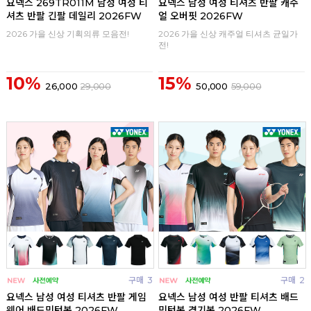
요넥스 269TR011M 남성 여성 티
요넥스 남성 여성 티셔츠 반팔 캐주
셔츠 반팔 긴팔 데일리 2026FW
얼 오버핏 2026FW
2026 가을 신상 기획의류 모음전!
2026 가을 신상 캐주얼 티셔츠 균일가
전!
10%
15%
26,000
29,000
50,000
59,000
구매
3
구매
2
요넥스 남성 여성 티셔츠 반팔 게임
요넥스 남성 여성 반팔 티셔츠 배드
웨어 배드민턴복 2026FW
민턴복 경기복 2026FW