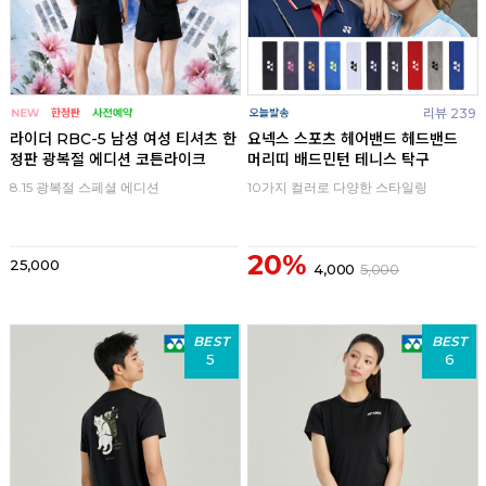
리뷰 239
라이더 RBC-5 남성 여성 티셔츠 한
요넥스 스포츠 헤어밴드 헤드밴드
정판 광복절 에디션 코튼라이크
머리띠 배드민턴 테니스 탁구
8.15 광복절 스페셜 에디션
10가지 컬러로 다양한 스타일링
20%
25,000
4,000
5,000
BEST
BEST
5
6