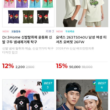
리뷰 3
Dr.3Home 신발탈취제 운동화 신
요넥스 263TS040U 남성 여성 티
발 구두 냄새제거제 탁구
셔츠 오버핏 26FW
신발 냄새 탈취와 제습, 신상 11가지 탁구
2026 FW 신상 배드민턴의류
디자인 입고
12%
15%
2,200
2,500
50,000
59,000
BEST
BEST
3
4