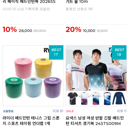
리 베이직 배드민턴복 2026SS
거트 줄 10m
2026 SS 신상 기획의류 모음전
동호인 선호도 1위
10%
20%
26,000
29,000
10,000
12,500
BEST
BEST
17
18
리뷰 81
리뷰 11
라이더 배드민턴 테니스 그립 스폰
요넥스 남성 여성 반팔 긴팔 배드민
지 스포츠 테이핑 언더랩 1개
턴 티셔츠 경기복 243TS009M