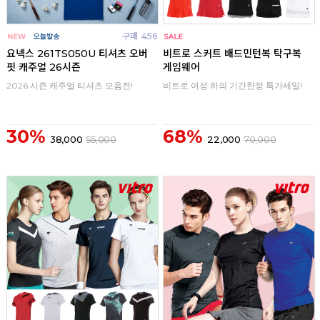
구매
456
구매
0
요넥스 261TS050U 티셔츠 오버
비트로 스커트 배드민턴복 탁구복
핏 캐주얼 26시즌
게임웨어
2026 시즌 캐주얼 티셔츠 모음전!
비트로 여성 하의 기간한정 특가세일!
30%
68%
38,000
55,000
22,000
70,000