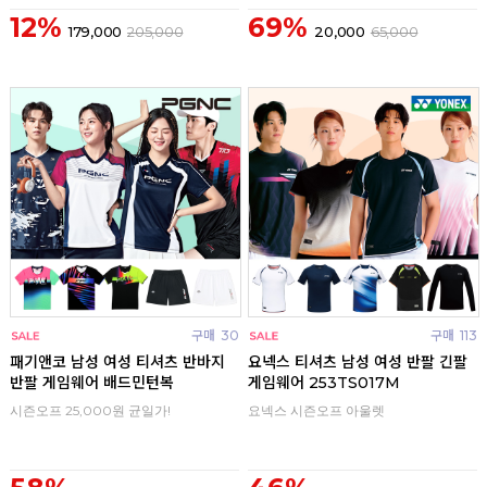
12%
69%
179,000
205,000
20,000
65,000
구매
30
구매
113
패기앤코 남성 여성 티셔츠 반바지
요넥스 티셔츠 남성 여성 반팔 긴팔
반팔 게임웨어 배드민턴복
게임웨어 253TS017M
시즌오프 25,000원 균일가!
요넥스 시즌오프 아울렛