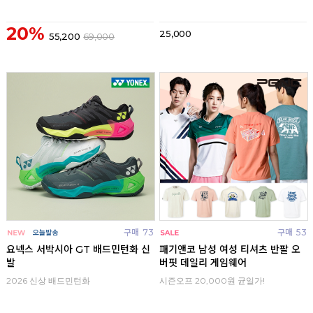
20%
25,000
55,200
69,000
구매
73
구매
53
요넥스 서박시아 GT 배드민턴화 신
패기앤코 남성 여성 티셔츠 반팔 오
발
버핏 데일리 게임웨어
2026 신상 배드민턴화
시즌오프 20,000원 균일가!