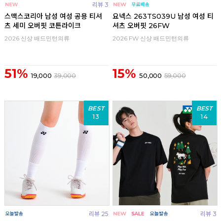
리뷰 3
스맥스코리아 남성 여성 공용 티셔
요넥스 263TS039U 남성 여성 티
츠 세미 오버핏 코튼라이크
셔츠 오버핏 26FW
2026 신상 배드민턴의류
2026 FW 신상 배드민턴의류
51%
15%
19,000
39,000
50,000
59,000
BEST
BEST
13
14
리뷰 25
리뷰 3