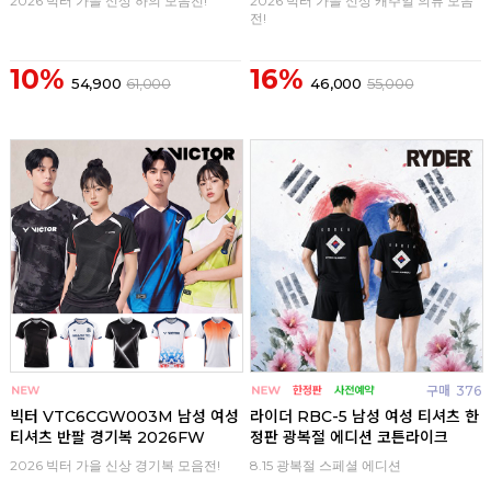
2026 빅터 가을 신상 하의 모음전!
2026 빅터 가을 신상 캐주얼 의류 모음
전!
10%
16%
54,900
61,000
46,000
55,000
구매
0
구매
376
빅터 VTC6CGW003M 남성 여성
라이더 RBC-5 남성 여성 티셔츠 한
티셔츠 반팔 경기복 2026FW
정판 광복절 에디션 코튼라이크
2026 빅터 가을 신상 경기복 모음전!
8.15 광복절 스페셜 에디션