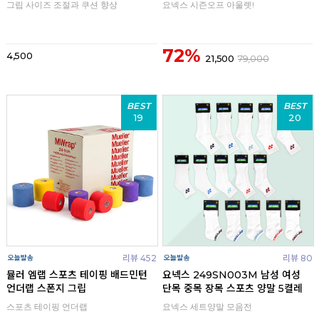
그립 사이즈 조절과 쿠션 향상
요넥스 시즌오프 아울렛!
72%
4,500
21,500
79,000
BEST
BEST
19
20
리뷰 452
리뷰 80
뮬러 엠랩 스포츠 테이핑 배드민턴
요넥스 249SN003M 남성 여성
언더랩 스폰지 그립
단목 중목 장목 스포츠 양말 5켤레
스포츠 테이핑 언더랩
요넥스 세트양말 모음전