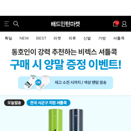
0
확딜
NEW
BEST
라켓
의류
신발
가방
셔틀콕