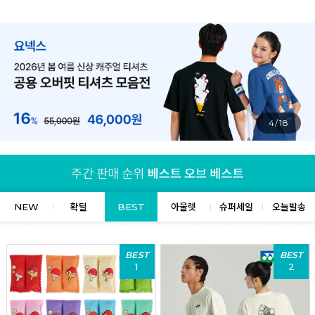
4/18
NEW
확딜
BEST
아울렛
슈퍼세일
오늘발송
BEST
BEST
1
2