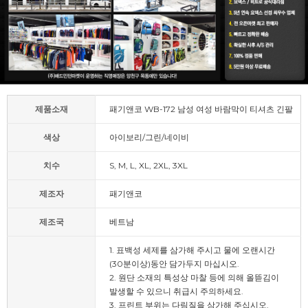
제품소재
패기앤코 WB-172 남성 여성 바람막이 티셔츠 긴팔
색상
아이보리/그린/네이비
치수
S, M, L, XL, 2XL, 3XL
제조자
패기앤코
제조국
베트남
1. 표백성 세제를 삼가해 주시고 물에 오랜시간
(30분이상)동안 담가두지 마십시오.
2. 원단 소재의 특성상 마찰 등에 의해 올뜯김이
발생할 수 있으니 취급시 주의하세요.
3. 프린트 부위는 다림질을 삼가해 주십시오.