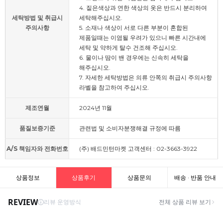
4. 짙은색상과 연한 색상의 옷은 반드시 분리하여
세탁방법 및 취급시
세탁해주십시오.
주의사항
5. 소재나 색상이 서로 다른 부분이 혼합된
제품일때는 이염될 우려가 있으니 빠른 시간내에
세탁 및 약하게 탈수 건조해 주십시오.
6. 물이나 땀이 밴 경우에는 신속히 세탁을
해주십시오.
7. 자세한 세탁방법은 의류 안쪽의 취급시 주의사항
라벨을 참고하여 주십시오.
제조연월
2024년 11월
품질보증기준
관련법 및 소비자분쟁해결 규정에 따름
A/S 책임자와 전화번호
(주) 배드민턴마켓 고객센터 : 02-3663-3922
상품정보
상품후기
상품문의
배송 · 반품 안내