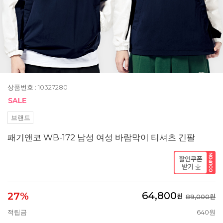
상품번호 : 10327280
브랜드
패기앤코 WB-172 남성 여성 바람막이 티셔츠 긴팔
64,800
27%
원
89,000원
적립금
640원