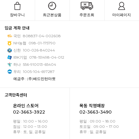
장바구니
최근본상품
주문조회
마이페이지
입금 계좌 안내
국민
808837-04-002608
NH농협
098-01-175790
신한
100-026-840244
IBK기업
078-151498-04-012
하나
556-910013-65404
우리
1005-104-697287
예금주 : (주)배드민턴마켓
고객만족센터
온라인 스토어
목동 직영매장
02-3663-3922
02-3663-3490
평일 : 10:00 ~ 16:00
평일 : 09:00 ~ 18:00
점심 : 12:00 ~ 13:00
토요일 : 09:00 ~ 17:00
휴무 : 토, 일, 공휴일
휴무 : 일, 공휴일