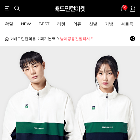
0
확딜
NEW
BEST
라켓
의류
신발
가방
셔틀콕
배드민턴의류
패기앤코
남여공용긴팔티셔츠