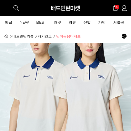
0
확딜
NEW
BEST
라켓
의류
신발
가방
셔틀콕
배드민턴의류
패기앤코
남여공용티셔츠