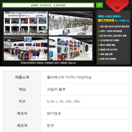
제품소재
폴리에스터 100% / 대상아님
색상
크림/R.블루
치수
S, M, L, XL, 2XL, 3XL
제조자
패기앤코
제조국
한국