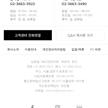
02-3663-3922
02-3663-3490
평일 : 10:00 ~ 16:00
평일 : 09:00 ~ 18:00
점심 : 12:00 ~ 13:00
토요일 : 09:00 ~ 17:00
휴무 : 토, 일, 공휴일
휴무 : 일, 공휴일
고객센터 전화연결
Q&A 게시판 가기
회사소개
이용안내
개인정보처리방침
입점/제휴
PC 버전
상호명 : 배드민턴마켓 대표자 : 유미
전화 : 02-3663-3922 팩스 : 02-3663-3245
주소 : 서울 양천구 등촌로 192
사업자등록번호 : 109-86-04781
통신판매업신고번호 : 제 2017-서울양천-0835호
개인정보책임자 : 유인철
이메일 : shfence@naver.com