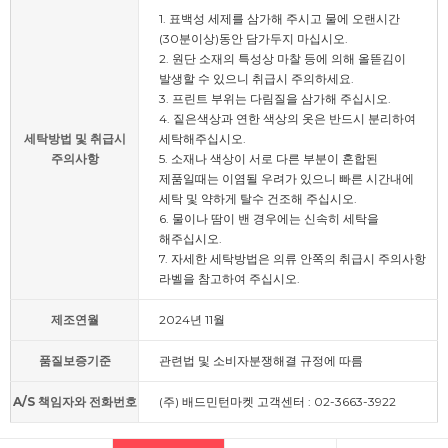
1. 표백성 세제를 삼가해 주시고 물에 오랜시간
(30분이상)동안 담가두지 마십시오.
2. 원단 소재의 특성상 마찰 등에 의해 올뜯김이
발생할 수 있으니 취급시 주의하세요.
3. 프린트 부위는 다림질을 삼가해 주십시오.
4. 짙은색상과 연한 색상의 옷은 반드시 분리하여
세탁방법 및 취급시
세탁해주십시오.
주의사항
5. 소재나 색상이 서로 다른 부분이 혼합된
제품일때는 이염될 우려가 있으니 빠른 시간내에
세탁 및 약하게 탈수 건조해 주십시오.
6. 물이나 땀이 밴 경우에는 신속히 세탁을
해주십시오.
7. 자세한 세탁방법은 의류 안쪽의 취급시 주의사항
라벨을 참고하여 주십시오.
제조연월
2024년 11월
품질보증기준
관련법 및 소비자분쟁해결 규정에 따름
A/S 책임자와 전화번호
(주) 배드민턴마켓 고객센터 : 02-3663-3922