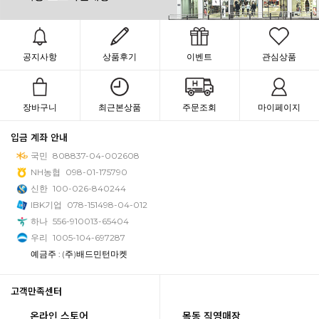
공지사항
상품후기
이벤트
관심상품
장바구니
최근본상품
주문조회
마이페이지
입금 계좌 안내
국민
808837-04-002608
NH농협
098-01-175790
신한
100-026-840244
IBK기업
078-151498-04-012
하나
556-910013-65404
우리
1005-104-697287
예금주 : (주)배드민턴마켓
고객만족센터
온라인 스토어
목동 직영매장