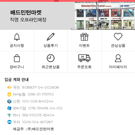
공지사항
상품후기
이벤트
관심상품
장바구니
최근본상품
주문조회
마이페이지
입금 계좌 안내
국민
808837-04-002608
NH농협
098-01-175790
신한
100-026-840244
IBK기업
078-151498-04-012
하나
556-910013-65404
우리
1005-104-697287
예금주 : (주)배드민턴마켓