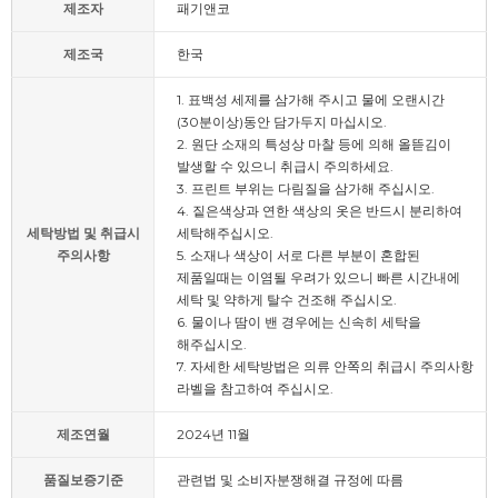
제조자
패기앤코
제조국
한국
1. 표백성 세제를 삼가해 주시고 물에 오랜시간
(30분이상)동안 담가두지 마십시오.
2. 원단 소재의 특성상 마찰 등에 의해 올뜯김이
발생할 수 있으니 취급시 주의하세요.
3. 프린트 부위는 다림질을 삼가해 주십시오.
4. 짙은색상과 연한 색상의 옷은 반드시 분리하여
세탁방법 및 취급시
세탁해주십시오.
주의사항
5. 소재나 색상이 서로 다른 부분이 혼합된
제품일때는 이염될 우려가 있으니 빠른 시간내에
세탁 및 약하게 탈수 건조해 주십시오.
6. 물이나 땀이 밴 경우에는 신속히 세탁을
해주십시오.
7. 자세한 세탁방법은 의류 안쪽의 취급시 주의사항
라벨을 참고하여 주십시오.
제조연월
2024년 11월
품질보증기준
관련법 및 소비자분쟁해결 규정에 따름