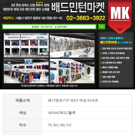
제품소재
패기앤코 FST-820 여성 티셔츠
색상
네이비/레드/블루
치수
75, 80, 85, 90