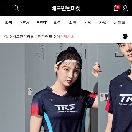
0
확딜
NEW
BEST
라켓
의류
신발
가방
셔틀콕
배드민턴의류
패기앤코
여성티셔츠