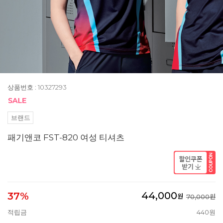
상품번호 : 10327293
브랜드
패기앤코 FST-820 여성 티셔츠
44,000
37%
원
70,000원
적립금
440원