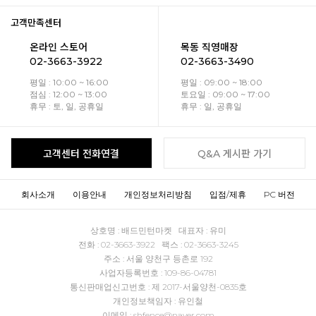
고객만족센터
온라인 스토어
목동 직영매장
02-3663-3922
02-3663-3490
평일 : 10:00 ~ 16:00
평일 : 09:00 ~ 18:00
점심 : 12:00 ~ 13:00
토요일 : 09:00 ~ 17:00
휴무 : 토, 일, 공휴일
휴무 : 일, 공휴일
고객센터 전화연결
Q&A 게시판 가기
회사소개
이용안내
개인정보처리방침
입점/제휴
PC 버전
상호명 : 배드민턴마켓 대표자 : 유미
전화 : 02-3663-3922 팩스 : 02-3663-3245
주소 : 서울 양천구 등촌로 192
사업자등록번호 : 109-86-04781
통신판매업신고번호 : 제 2017-서울양천-0835호
개인정보책임자 : 유인철
이메일 : shfence@naver.com