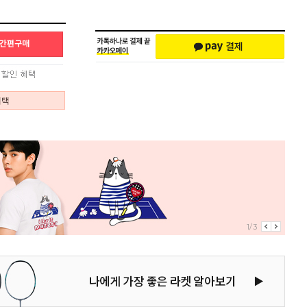
혜택
1/3