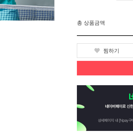
총 상품금액
찜하기