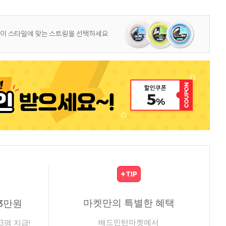
마켓만의 특별한 혜택
3만원
배드민턴마켓에서
3명 지급!