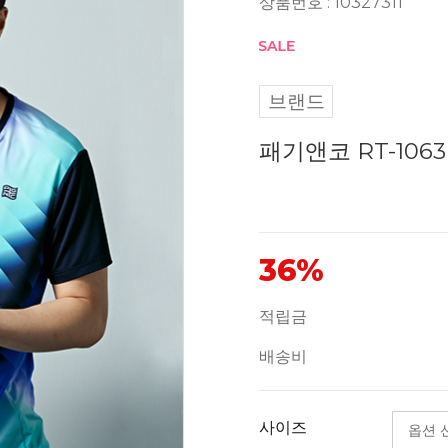
상품번호 : 10327311
브랜드
패기앤코 RT-106
36%
적립금
배송비
사이즈