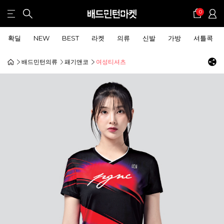
0
확딜
NEW
BEST
라켓
의류
신발
가방
셔틀콕
배드민턴의류
패기앤코
여성티셔츠