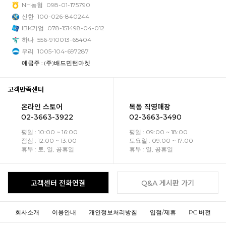
NH농협
098-01-175790
신한
100-026-840244
IBK기업
078-151498-04-012
하나
556-910013-65404
우리
1005-104-697287
예금주 : (주)배드민턴마켓
고객만족센터
온라인 스토어
목동 직영매장
02-3663-3922
02-3663-3490
평일 : 10:00 ~ 16:00
평일 : 09:00 ~ 18:00
점심 : 12:00 ~ 13:00
토요일 : 09:00 ~ 17:00
휴무 : 토, 일, 공휴일
휴무 : 일, 공휴일
고객센터 전화연결
Q&A 게시판 가기
회사소개
이용안내
개인정보처리방침
입점/제휴
PC 버전