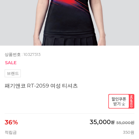
상품번호 : 10327313
브랜드
패기앤코 RT-2059 여성 티셔츠
35,000
36%
원
55,000원
적립금
350원