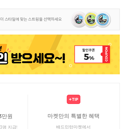
마켓만의 특별한 혜택
3만원
배드민턴마켓에서
3명 지급!