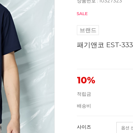
상품번호 : 10327323
브랜드
패기앤코 EST-33
10%
적립금
배송비
사이즈