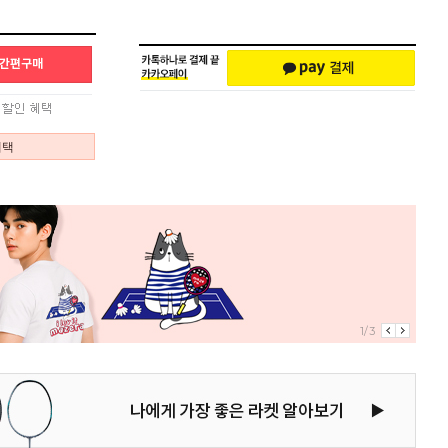
혜택
1/3