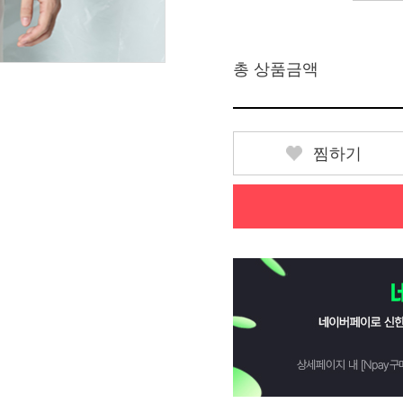
총 상품금액
찜하기