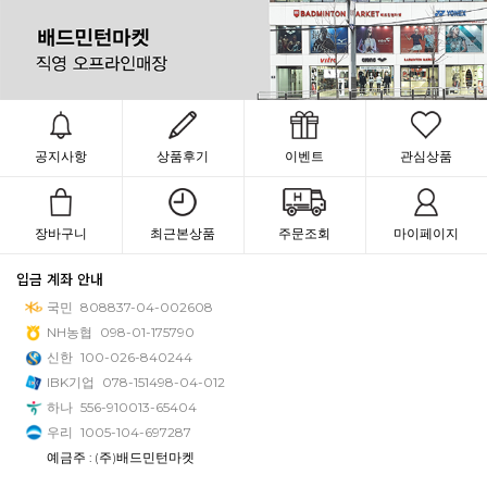
공지사항
상품후기
이벤트
관심상품
장바구니
최근본상품
주문조회
마이페이지
입금 계좌 안내
국민
808837-04-002608
NH농협
098-01-175790
신한
100-026-840244
IBK기업
078-151498-04-012
하나
556-910013-65404
우리
1005-104-697287
예금주 : (주)배드민턴마켓