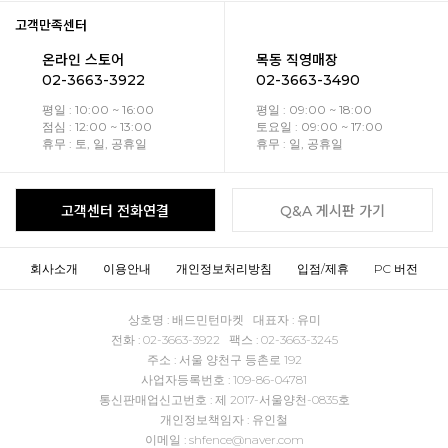
고객만족센터
온라인 스토어
목동 직영매장
02-3663-3922
02-3663-3490
평일 : 10:00 ~ 16:00
평일 : 09:00 ~ 18:00
점심 : 12:00 ~ 13:00
토요일 : 09:00 ~ 17:00
휴무 : 토, 일, 공휴일
휴무 : 일, 공휴일
고객센터 전화연결
Q&A 게시판 가기
회사소개
이용안내
개인정보처리방침
입점/제휴
PC 버전
상호명 : 배드민턴마켓 대표자 : 유미
전화 : 02-3663-3922 팩스 : 02-3663-3245
주소 : 서울 양천구 등촌로 192
사업자등록번호 : 109-86-04781
통신판매업신고번호 : 제 2017-서울양천-0835호
개인정보책임자 : 유인철
이메일 : shfence@naver.com