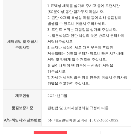
1. 표백성 세제를 삼가해 주시고 물에 오랜시간
(30분이상)동안 담가두지 마십시오.
2. 원단 소재의 특성상 마찰 등에 의해 올뜯김이
발생할 수 있으니 취급시 주의하세요.
3. 프린트 부위는 다림질을 삼가해 주십시오.
4. 짙은색상과 연한 색상의 옷은 반드시 분리하여
세탁방법 및 취급시
세탁해주십시오.
주의사항
5. 소재나 색상이 서로 다른 부분이 혼합된
제품일때는 이염될 우려가 있으니 빠른 시간내에
세탁 및 약하게 탈수 건조해 주십시오.
6. 물이나 땀이 밴 경우에는 신속히 세탁을
해주십시오.
7. 자세한 세탁방법은 의류 안쪽의 취급시 주의사항
라벨을 참고하여 주십시오.
제조연월
2024년 11월
품질보증기준
관련법 및 소비자분쟁해결 규정에 따름
A/S 책임자와 전화번호
(주) 배드민턴마켓 고객센터 : 02-3663-3922