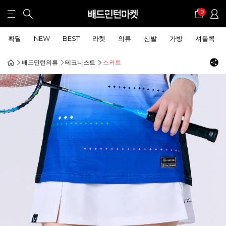
0
확딜
NEW
BEST
라켓
의류
신발
가방
셔틀콕
배드민턴의류
테크니스트
스커트