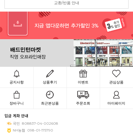
교환/반품 안내
공지사항
상품후기
이벤트
관심상품
장바구니
최근본상품
주문조회
마이페이지
입금 계좌 안내
국민
808837-04-002608
NH농협
098-01-175790