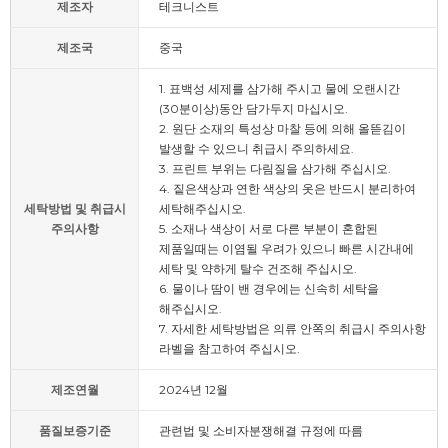
제조자
테크니스트
제조국
중국
1. 표백성 세제를 삼가해 주시고 물에 오랜시간
(30분이상)동안 담가두지 마십시오.
2. 원단 소재의 특성상 마찰 등에 의해 올뜯김이
발생할 수 있으니 취급시 주의하세요.
3. 프린트 부위는 다림질을 삼가해 주십시오.
4. 짙은색상과 연한 색상의 옷은 반드시 분리하여
세탁방법 및 취급시
세탁해주십시오.
주의사항
5. 소재나 색상이 서로 다른 부분이 혼합된
제품일때는 이염될 우려가 있으니 빠른 시간내에
세탁 및 약하게 탈수 건조해 주십시오.
6. 물이나 땀이 밴 경우에는 신속히 세탁을
해주십시오.
7. 자세한 세탁방법은 의류 안쪽의 취급시 주의사항
라벨을 참고하여 주십시오.
제조연월
2024년 12월
품질보증기준
관련법 및 소비자분쟁해결 규정에 따름