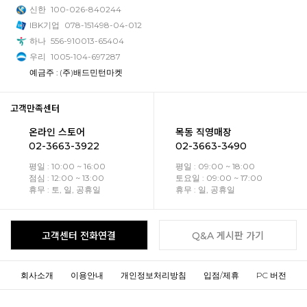
신한
100-026-840244
IBK기업
078-151498-04-012
하나
556-910013-65404
우리
1005-104-697287
예금주 : (주)배드민턴마켓
고객만족센터
온라인 스토어
목동 직영매장
02-3663-3922
02-3663-3490
평일 : 10:00 ~ 16:00
평일 : 09:00 ~ 18:00
점심 : 12:00 ~ 13:00
토요일 : 09:00 ~ 17:00
휴무 : 토, 일, 공휴일
휴무 : 일, 공휴일
고객센터 전화연결
Q&A 게시판 가기
회사소개
이용안내
개인정보처리방침
입점/제휴
PC 버전