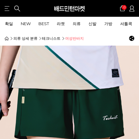
0
확딜
NEW
BEST
라켓
의류
신발
가방
셔틀콕
의류 상세 분류
테크니스트
여성반바지