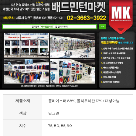
제품소재
폴리에스터 88%, 폴리우레탄 12% / 대상아님
색상
딥그린
치수
75, 80, 85, 90