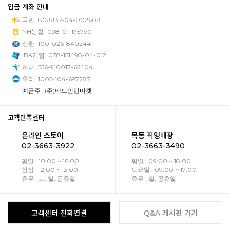
입금 계좌 안내
국민
808837-04-002608
NH농협
098-01-175790
신한
100-026-840244
IBK기업
078-151498-04-012
하나
556-910013-65404
우리
1005-104-697287
예금주 : (주)배드민턴마켓
고객만족센터
온라인 스토어
목동 직영매장
02-3663-3922
02-3663-3490
평일 : 10:00 ~ 16:00
평일 : 09:00 ~ 18:00
점심 : 12:00 ~ 13:00
토요일 : 09:00 ~ 17:00
휴무 : 토, 일, 공휴일
휴무 : 일, 공휴일
고객센터 전화연결
Q&A 게시판 가기