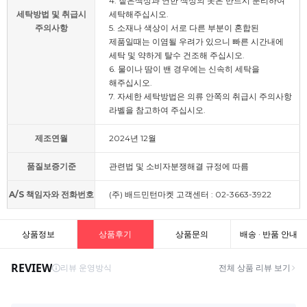
4. 짙은색상과 연한 색상의 옷은 반드시 분리하여
세탁방법 및 취급시
세탁해주십시오.
주의사항
5. 소재나 색상이 서로 다른 부분이 혼합된
제품일때는 이염될 우려가 있으니 빠른 시간내에
세탁 및 약하게 탈수 건조해 주십시오.
6. 물이나 땀이 밴 경우에는 신속히 세탁을
해주십시오.
7. 자세한 세탁방법은 의류 안쪽의 취급시 주의사항
라벨을 참고하여 주십시오.
제조연월
2024년 12월
품질보증기준
관련법 및 소비자분쟁해결 규정에 따름
A/S 책임자와 전화번호
(주) 배드민턴마켓 고객센터 : 02-3663-3922
상품정보
상품후기
상품문의
배송 · 반품 안내