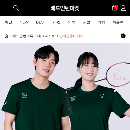
0
확딜
NEW
BEST
라켓
의류
신발
가방
셔틀콕
배드민턴의류
테크니스트
남여공용티셔츠