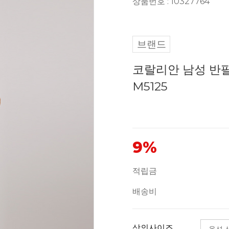
상품번호 : 10327764
브랜드
코랄리안 남성 반팔 
M5125
9%
적립금
배송비
상의사이즈