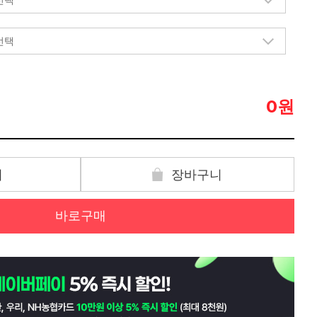
원
0
기
장바구니
바로구매