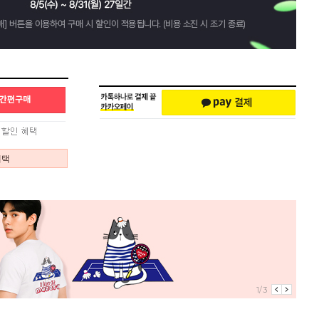
혜택
1/3