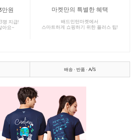
마켓만의 특별한 혜택
3만원
배드민턴마켓에서
3명 지급!
스마트하게 쇼핑하기 위한 플러스 팁!
않아요~
배송 · 반품 · A/S