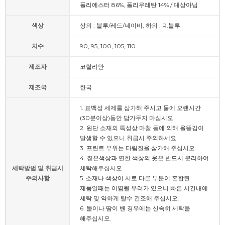
폴리에스터 86%, 폴리우레탄 14% / 대상아님
색상
상의 : 블루/레드/네이비, 하의 : R.블루
치수
90, 95, 100, 105, 110
제조자
코랄리안
제조국
한국
1. 표백성 세제를 삼가해 주시고 물에 오랜시간
(30분이상)동안 담가두지 마십시오.
2. 원단 소재의 특성상 마찰 등에 의해 올뜯김이
발생할 수 있으니 취급시 주의하세요.
3. 프린트 부위는 다림질을 삼가해 주십시오.
4. 짙은색상과 연한 색상의 옷은 반드시 분리하여
세탁방법 및 취급시
세탁해주십시오.
주의사항
5. 소재나 색상이 서로 다른 부분이 혼합된
제품일때는 이염될 우려가 있으니 빠른 시간내에
세탁 및 약하게 탈수 건조해 주십시오.
6. 물이나 땀이 밴 경우에는 신속히 세탁을
해주십시오.