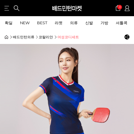
0
확딜
NEW
BEST
라켓
의류
신발
가방
셔틀콕
배드민턴의류
코랄리안
여성코디세트