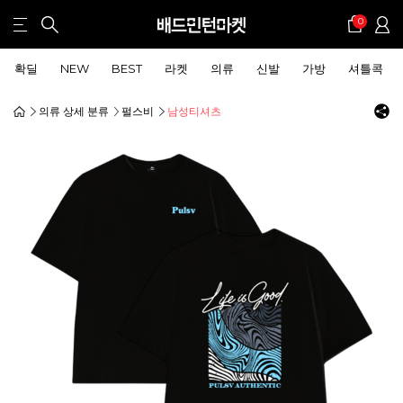
0
확딜
NEW
BEST
라켓
의류
신발
가방
셔틀콕
의류 상세 분류
펄스비
남성티셔츠