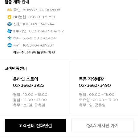
입금 계좌 안내
국민
808837-04-002608
NH농협
098-01-175790
신한
100-026-840244
IBK기업
078-151498-04-012
하나
556-910013-65404
우리
1005-104-697287
예금주 : (주)배드민턴마켓
고객만족센터
온라인 스토어
목동 직영매장
02-3663-3922
02-3663-3490
평일 : 10:00 ~ 16:00
평일 : 09:00 ~ 18:00
점심 : 12:00 ~ 13:00
토요일 : 09:00 ~ 17:00
휴무 : 토, 일, 공휴일
휴무 : 일, 공휴일
고객센터 전화연결
Q&A 게시판 가기