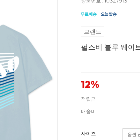
상품번호 : 10327913
브랜드
펄스비 블루 웨이브
12%
적립금
배송비
사이즈