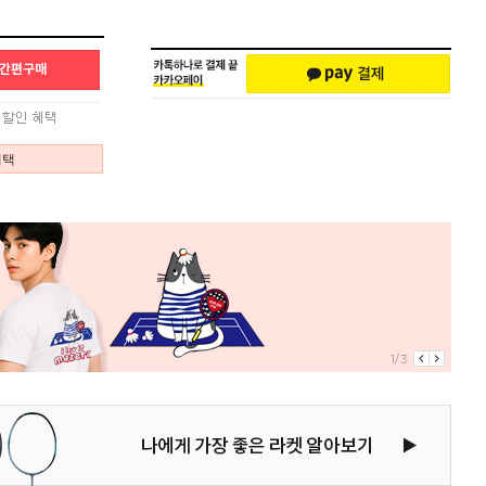
혜택
1/3