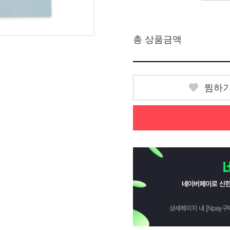
총 상품금액
찜하