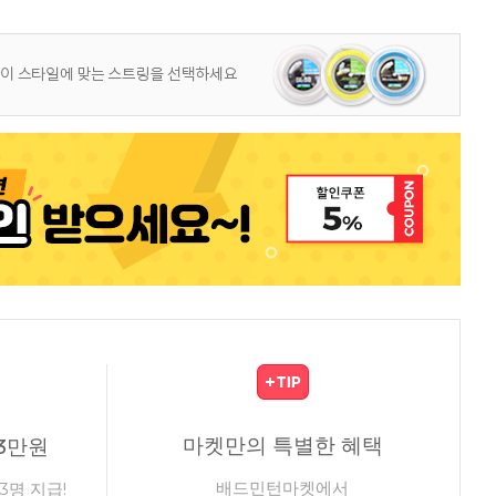
마켓만의 특별한 혜택
3만원
배드민턴마켓에서
3명 지급!