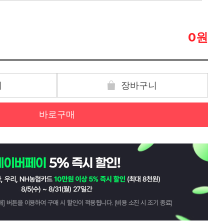
원
0
기
장바구니
바로구매