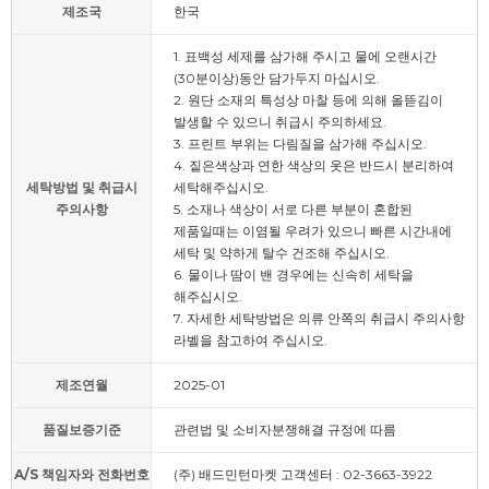
제조국
한국
1. 표백성 세제를 삼가해 주시고 물에 오랜시간
(30분이상)동안 담가두지 마십시오.
2. 원단 소재의 특성상 마찰 등에 의해 올뜯김이
발생할 수 있으니 취급시 주의하세요.
3. 프린트 부위는 다림질을 삼가해 주십시오.
4. 짙은색상과 연한 색상의 옷은 반드시 분리하여
세탁방법 및 취급시
세탁해주십시오.
주의사항
5. 소재나 색상이 서로 다른 부분이 혼합된
제품일때는 이염될 우려가 있으니 빠른 시간내에
세탁 및 약하게 탈수 건조해 주십시오.
6. 물이나 땀이 밴 경우에는 신속히 세탁을
해주십시오.
7. 자세한 세탁방법은 의류 안쪽의 취급시 주의사항
라벨을 참고하여 주십시오.
제조연월
2025-01
품질보증기준
관련법 및 소비자분쟁해결 규정에 따름
A/S 책임자와 전화번호
(주) 배드민턴마켓 고객센터 : 02-3663-3922