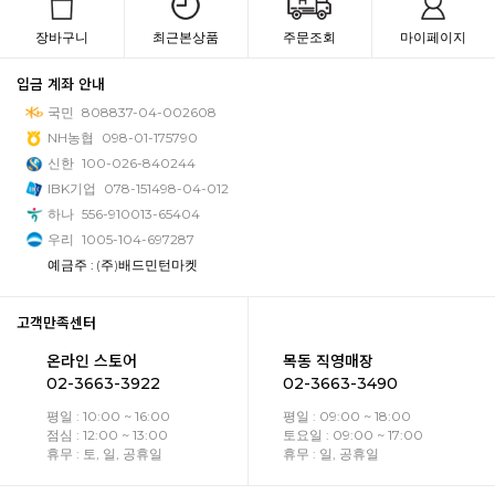
장바구니
최근본상품
주문조회
마이페이지
입금 계좌 안내
국민
808837-04-002608
NH농협
098-01-175790
신한
100-026-840244
IBK기업
078-151498-04-012
하나
556-910013-65404
우리
1005-104-697287
예금주 : (주)배드민턴마켓
고객만족센터
온라인 스토어
목동 직영매장
02-3663-3922
02-3663-3490
평일 : 10:00 ~ 16:00
평일 : 09:00 ~ 18:00
점심 : 12:00 ~ 13:00
토요일 : 09:00 ~ 17:00
휴무 : 토, 일, 공휴일
휴무 : 일, 공휴일