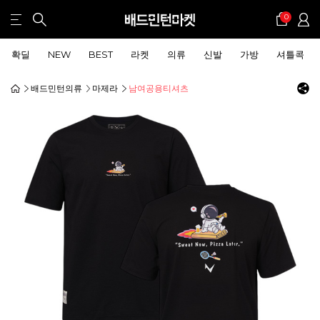
0
확딜
NEW
BEST
라켓
의류
신발
가방
셔틀콕
배드민턴의류
마제라
남여공용티셔츠