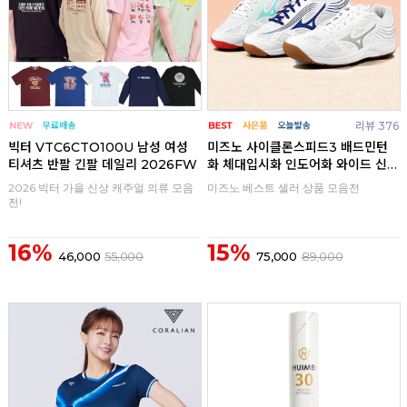
리뷰 376
빅터 VTC6CTO100U 남성 여성
미즈노 사이클론스피드3 배드민턴
티셔츠 반팔 긴팔 데일리 2026FW
화 체대입시화 인도어화 와이드 신
발
2026 빅터 가을 신상 캐주얼 의류 모음
미즈노 베스트 셀러 상품 모음전
전!
16%
15%
46,000
55,000
75,000
89,000