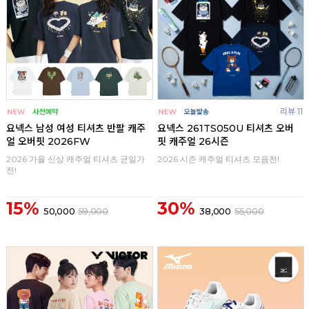
리뷰 11
요넥스 남성 여성 티셔츠 반팔 캐주
요넥스 261TS050U 티셔츠 오버
얼 오버핏 2026FW
핏 캐주얼 26시즌
2026 가을 신상 캐주얼 티셔츠 균일가
2026 시즌 캐주얼 티셔츠 모음전!
전!
15%
30%
50,000
59,000
38,000
55,000