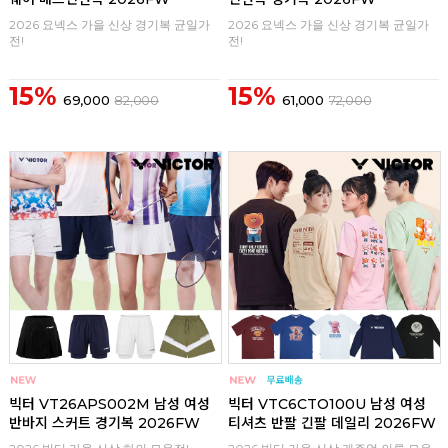
2026 요넥스 가을 신상 경기복 균일가
2026 요넥스 가을 신상 경기복 균일가
전!
전!
15%
15%
69,000
82,000
61,000
72,000
구매
0
구매
0
빅터 VT26APS002M 남성 여성
빅터 VTC6CTO100U 남성 여성
반바지 스커트 경기복 2026FW
티셔츠 반팔 긴팔 데일리 2026FW