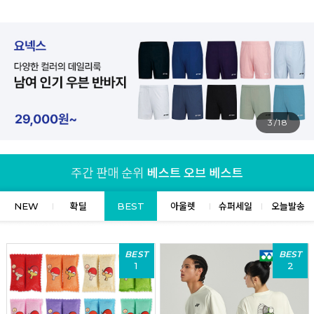
4/18
NEW
확딜
BEST
아울렛
슈퍼세일
오늘발송
BEST
BEST
1
2