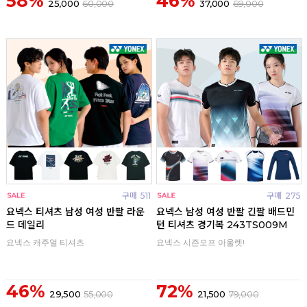
58%
46%
25,000
60,000
37,000
69,000
구매
511
구매
275
요넥스 티셔츠 남성 여성 반팔 라운
요넥스 남성 여성 반팔 긴팔 배드민
드 데일리
턴 티셔츠 경기복 243TS009M
요넥스 캐주얼 티셔츠
요넥스 시즌오프 아울렛!
46%
72%
29,500
55,000
21,500
79,000