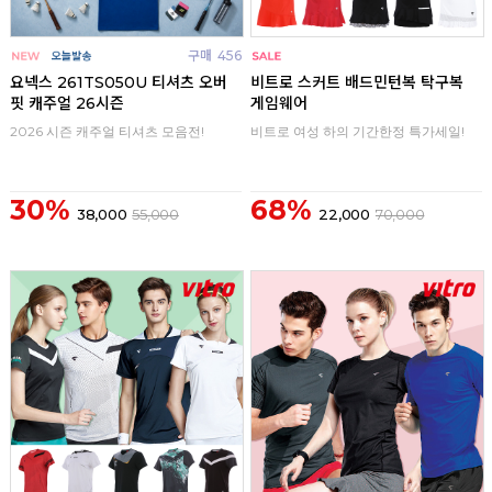
구매
456
구매
0
요넥스 261TS050U 티셔츠 오버
비트로 스커트 배드민턴복 탁구복
핏 캐주얼 26시즌
게임웨어
2026 시즌 캐주얼 티셔츠 모음전!
비트로 여성 하의 기간한정 특가세일!
30%
68%
38,000
55,000
22,000
70,000