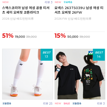
리뷰 3
스맥스코리아 남성 여성 공용 티셔
요넥스 263TS039U 남성 여성 티
츠 세미 오버핏 코튼라이크
셔츠 오버핏 26FW
2026 신상 배드민턴의류
2026 FW 신상 배드민턴의류
51%
15%
19,000
39,000
50,000
59,000
BEST
BEST
13
14
리뷰 25
리뷰 3