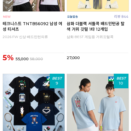
리뷰 844
테크니스트 TNTB56092 남성 여
삼화 더블랙 셔틀콕 배드민턴공 탈
성 티셔츠
색 거위 깃털 1타 12개입
2026 FW 신상 배드민턴의류
삼화 BEST 게임용 거위깃털콕
5%
27,000
55,000
58,000
BEST
BEST
9
10