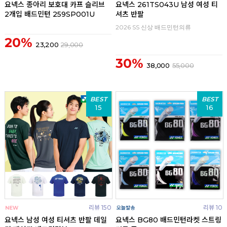
요넥스 종아리 보호대 카프 슬리브
요넥스 261TS043U 남성 여성 티
2개입 배드민턴 259SP001U
셔츠 반팔
2026 SS 신상 배드민턴의류
20%
23,200
29,000
30%
38,000
55,000
BEST
BEST
15
16
리뷰 150
리뷰 10
요넥스 남성 여성 티셔츠 반팔 데일
요넥스 BG80 배드민턴라켓 스트링