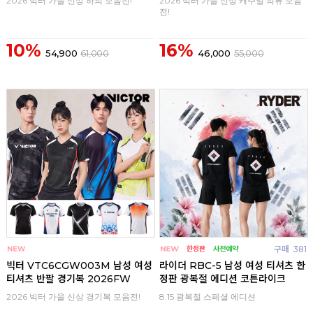
2026 빅터 가을 신상 하의 모음전!
2026 빅터 가을 신상 캐주얼 의류 모음
전!
10%
16%
54,900
61,000
46,000
55,000
구매
0
구매
381
빅터 VTC6CGW003M 남성 여성
라이더 RBC-5 남성 여성 티셔츠 한
티셔츠 반팔 경기복 2026FW
정판 광복절 에디션 코튼라이크
2026 빅터 가을 신상 경기복 모음전!
8.15 광복절 스페셜 에디션