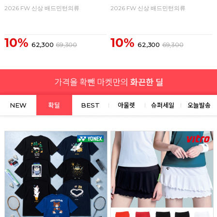
2026 FW 신상 배드민턴의류
2026 FW 신상 배드민턴의류
10%
10%
62,300
69,300
62,300
69,300
NEW
확딜
BEST
아울렛
슈퍼세일
오늘발송