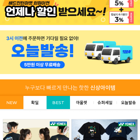
NEW
확딜
BEST
아울렛
슈퍼세일
오늘발송