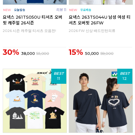
리뷰 11
요넥스 261TS050U 티셔츠 오버
요넥스 263TS044U 남성 여성 티
핏 캐주얼 26시즌
셔츠 오버핏 26FW
2026 시즌 캐주얼 티셔츠 모음전!
2026 FW 신상 배드민턴의류
30%
15%
38,000
55,000
50,000
59,000
BEST
BEST
11
12