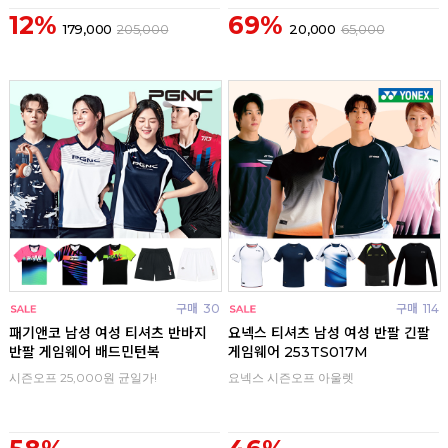
12%
69%
179,000
205,000
20,000
65,000
구매
30
구매
114
패기앤코 남성 여성 티셔츠 반바지
요넥스 티셔츠 남성 여성 반팔 긴팔
반팔 게임웨어 배드민턴복
게임웨어 253TS017M
시즌오프 25,000원 균일가!
요넥스 시즌오프 아울렛