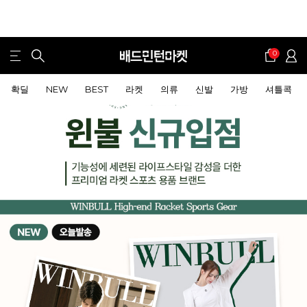
0
확딜
NEW
BEST
라켓
의류
신발
가방
셔틀콕