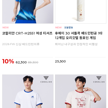
코랄리안 CRT-H2551 여성 티셔츠
후메이 30 셔틀콕 배드민턴공 1타
12개입 오리깃털 동호인 게임
2026 FW 신상 배드민턴의류
뛰어난 내구성과 안정적인 비행성
10%
25,500
62,300
69,300