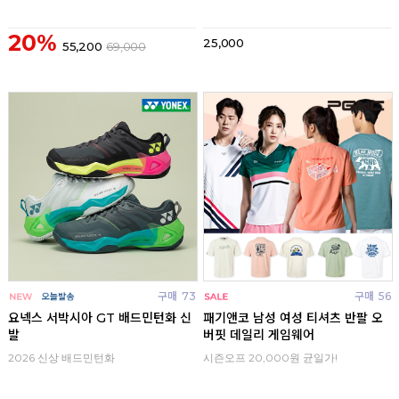
20%
25,000
55,200
69,000
구매
73
구매
56
요넥스 서박시아 GT 배드민턴화 신
패기앤코 남성 여성 티셔츠 반팔 오
발
버핏 데일리 게임웨어
2026 신상 배드민턴화
시즌오프 20,000원 균일가!