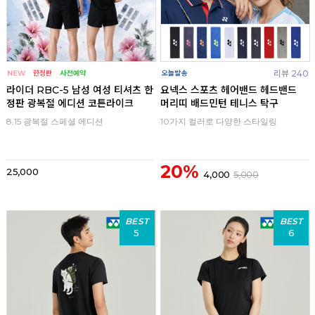
리뷰 240
라이더 RBC-5 남성 여성 티셔츠 한
요넥스 스포츠 헤어밴드 헤드밴드
정판 광복절 에디션 코튼라이크
머리띠 배드민턴 테니스 탁구
8.15 광복절 스페셜 에디션
10가지 컬러로 다양한 스타일링
20%
25,000
4,000
5,000
BEST
BEST
5
6