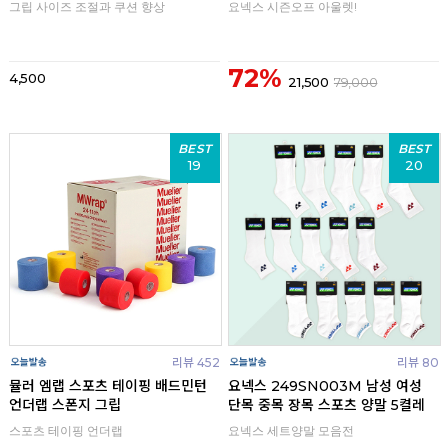
그립 사이즈 조절과 쿠션 향상
요넥스 시즌오프 아울렛!
72%
4,500
21,500
79,000
BEST
BEST
19
20
리뷰 452
리뷰 80
뮬러 엠랩 스포츠 테이핑 배드민턴
요넥스 249SN003M 남성 여성
언더랩 스폰지 그립
단목 중목 장목 스포츠 양말 5켤레
스포츠 테이핑 언더랩
요넥스 세트양말 모음전