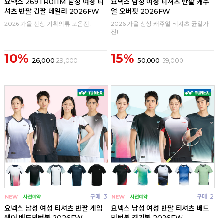
요넥스 269TR011M 남성 여성 티
요넥스 남성 여성 티셔츠 반팔 캐주
셔츠 반팔 긴팔 데일리 2026FW
얼 오버핏 2026FW
2026 가을 신상 기획의류 모음전!
2026 가을 신상 캐주얼 티셔츠 균일가
전!
10%
15%
26,000
29,000
50,000
59,000
구매
3
구매
2
요넥스 남성 여성 티셔츠 반팔 게임
요넥스 남성 여성 반팔 티셔츠 배드
웨어 배드민턴복 2026FW
민턴복 경기복 2026FW