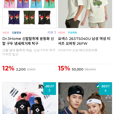
리뷰 3
Dr.3Home 신발탈취제 운동화 신
요넥스 263TS040U 남성 여성 티
발 구두 냄새제거제 탁구
셔츠 오버핏 26FW
신발 냄새 탈취와 제습, 신상 11가지 탁구
2026 FW 신상 배드민턴의류
디자인 입고
12%
15%
2,200
2,500
50,000
59,000
BEST
BEST
3
4