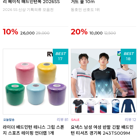
리 베이직 배드민턴복 2026SS
거트 줄 10m
2026 SS 신상 기획의류 모음전
동호인 선호도 1위
10%
20%
26,000
29,000
10,000
12,500
BEST
BEST
17
18
리뷰 81
리뷰 12
라이더 배드민턴 테니스 그립 스폰
요넥스 남성 여성 반팔 긴팔 배드민
지 스포츠 테이핑 언더랩 1개
턴 티셔츠 경기복 243TS009M