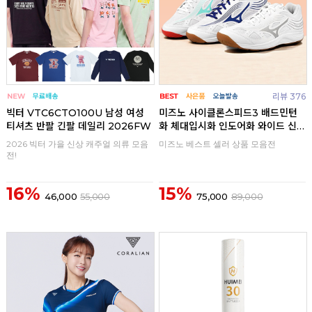
리뷰 376
빅터 VTC6CTO100U 남성 여성
미즈노 사이클론스피드3 배드민턴
티셔츠 반팔 긴팔 데일리 2026FW
화 체대입시화 인도어화 와이드 신
발
2026 빅터 가을 신상 캐주얼 의류 모음
미즈노 베스트 셀러 상품 모음전
전!
16%
15%
46,000
55,000
75,000
89,000