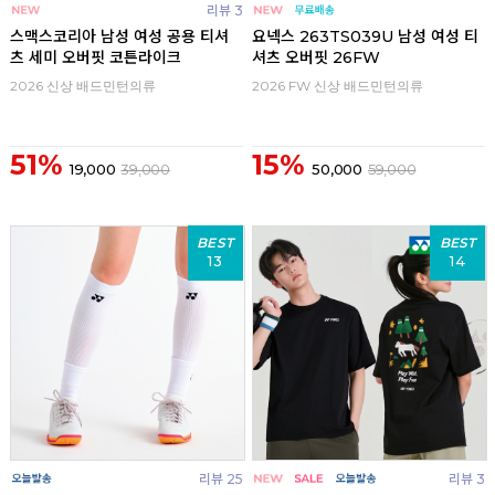
리뷰 3
스맥스코리아 남성 여성 공용 티셔
요넥스 263TS039U 남성 여성 티
츠 세미 오버핏 코튼라이크
셔츠 오버핏 26FW
2026 신상 배드민턴의류
2026 FW 신상 배드민턴의류
51%
15%
19,000
39,000
50,000
59,000
BEST
BEST
13
14
리뷰 25
리뷰 3