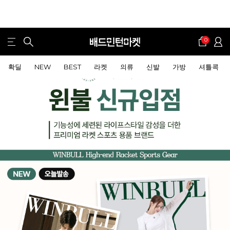
0
확딜
NEW
BEST
라켓
의류
신발
가방
셔틀콕