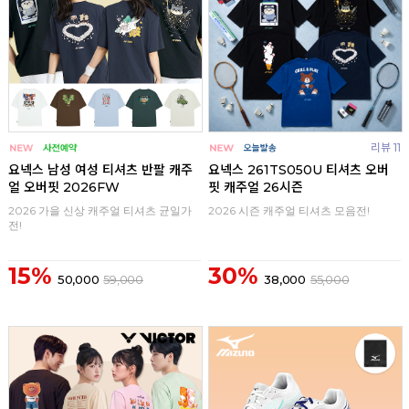
리뷰 11
요넥스 남성 여성 티셔츠 반팔 캐주
요넥스 261TS050U 티셔츠 오버
얼 오버핏 2026FW
핏 캐주얼 26시즌
2026 가을 신상 캐주얼 티셔츠 균일가
2026 시즌 캐주얼 티셔츠 모음전!
전!
15%
30%
50,000
59,000
38,000
55,000