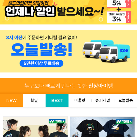
NEW
확딜
BEST
아울렛
슈퍼세일
오늘발송