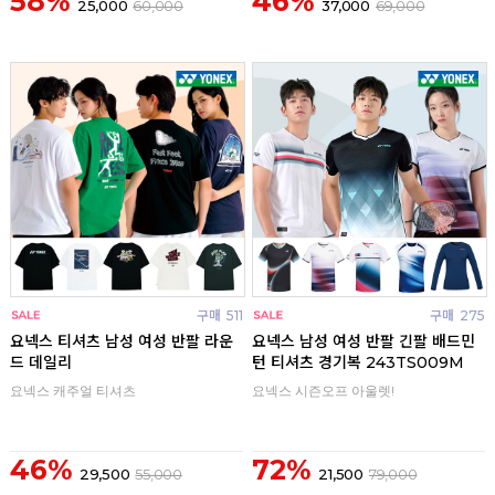
58%
46%
25,000
60,000
37,000
69,000
구매
511
구매
275
요넥스 티셔츠 남성 여성 반팔 라운
요넥스 남성 여성 반팔 긴팔 배드민
드 데일리
턴 티셔츠 경기복 243TS009M
요넥스 캐주얼 티셔츠
요넥스 시즌오프 아울렛!
46%
72%
29,500
55,000
21,500
79,000