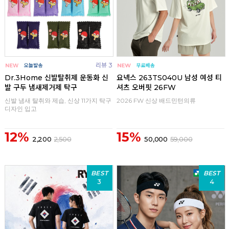
리뷰 3
Dr.3Home 신발탈취제 운동화 신
요넥스 263TS040U 남성 여성 티
발 구두 냄새제거제 탁구
셔츠 오버핏 26FW
신발 냄새 탈취와 제습, 신상 11가지 탁구
2026 FW 신상 배드민턴의류
디자인 입고
12%
15%
2,200
2,500
50,000
59,000
BEST
BEST
3
4