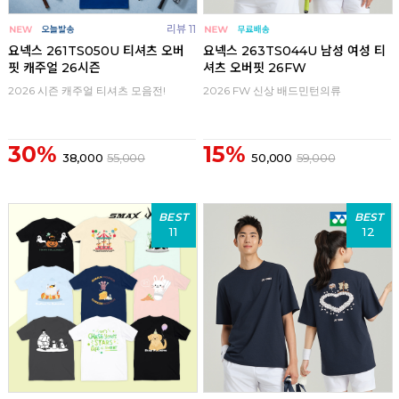
리뷰 11
요넥스 261TS050U 티셔츠 오버
요넥스 263TS044U 남성 여성 티
핏 캐주얼 26시즌
셔츠 오버핏 26FW
2026 시즌 캐주얼 티셔츠 모음전!
2026 FW 신상 배드민턴의류
30%
15%
38,000
55,000
50,000
59,000
BEST
BEST
11
12