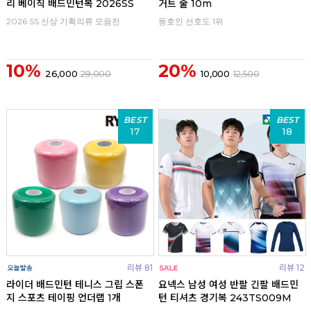
리 베이직 배드민턴복 2026SS
거트 줄 10m
2026 SS 신상 기획의류 모음전
동호인 선호도 1위
10%
20%
26,000
29,000
10,000
12,500
BEST
BEST
17
18
리뷰 81
리뷰 12
라이더 배드민턴 테니스 그립 스폰
요넥스 남성 여성 반팔 긴팔 배드민
지 스포츠 테이핑 언더랩 1개
턴 티셔츠 경기복 243TS009M