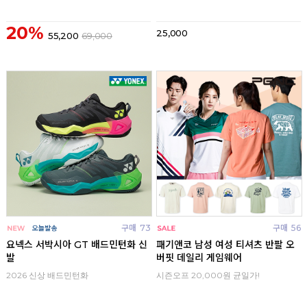
20%
25,000
55,200
69,000
구매
73
구매
56
요넥스 서박시아 GT 배드민턴화 신
패기앤코 남성 여성 티셔츠 반팔 오
발
버핏 데일리 게임웨어
2026 신상 배드민턴화
시즌오프 20,000원 균일가!