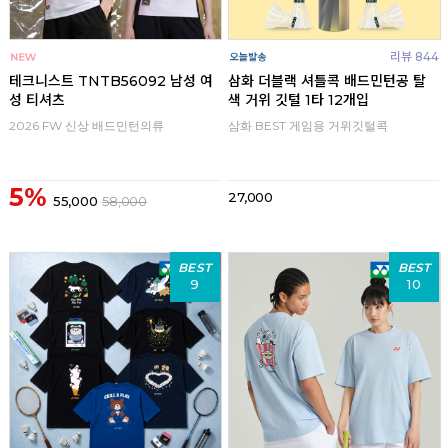
리뷰 844
테크니스트 TNTB56092 남성 여
삼화 더블랙 셔틀콕 배드민턴공 탈
성 티셔츠
색 거위 깃털 1타 12개입
2026 FW 신상 배드민턴의류
삼화 BEST 게임용 거위깃털콕
5%
27,000
55,000
58,000
BEST
BEST
9
10