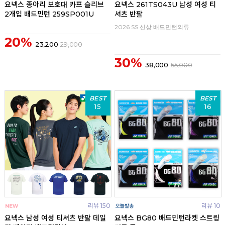
요넥스 종아리 보호대 카프 슬리브
요넥스 261TS043U 남성 여성 티
2개입 배드민턴 259SP001U
셔츠 반팔
2026 SS 신상 배드민턴의류
20%
23,200
29,000
30%
38,000
55,000
BEST
BEST
15
16
리뷰 150
리뷰 10
요넥스 남성 여성 티셔츠 반팔 데일
요넥스 BG80 배드민턴라켓 스트링