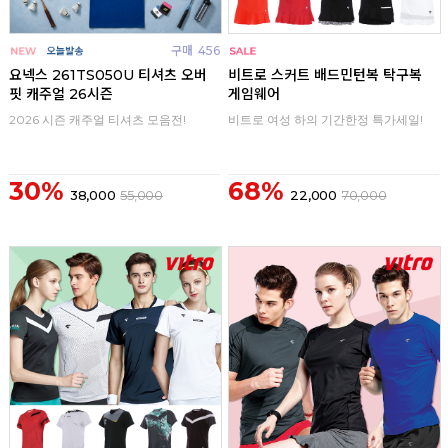
구매
456
구매
0
요넥스 261TS050U 티셔츠 오버
비트로 스커트 배드민턴복 탁구복
핏 캐주얼 26시즌
게임웨어
2026 시즌 캐주얼 티셔츠 모음전!
비트로 여성 하의 기간한정 특가세일!
30%
68%
38,000
55,000
22,000
70,000