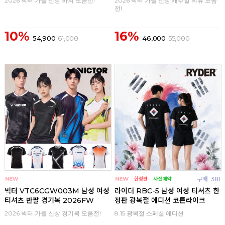
2026 빅터 가을 신상 하의 모음전!
2026 빅터 가을 신상 캐주얼 의류 모음
전!
10%
16%
54,900
61,000
46,000
55,000
구매
0
구매
381
빅터 VTC6CGW003M 남성 여성
라이더 RBC-5 남성 여성 티셔츠 한
티셔츠 반팔 경기복 2026FW
정판 광복절 에디션 코튼라이크
2026 빅터 가을 신상 경기복 모음전!
8.15 광복절 스페셜 에디션