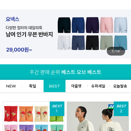
4/18
NEW
확딜
BEST
아울렛
슈퍼세일
오늘발송
BEST
BEST
1
2