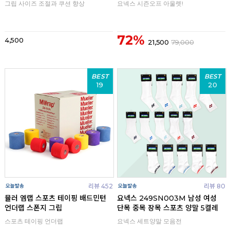
그립 사이즈 조절과 쿠션 향상
요넥스 시즌오프 아울렛!
72%
4,500
21,500
79,000
BEST
BEST
19
20
리뷰 452
리뷰 80
뮬러 엠랩 스포츠 테이핑 배드민턴
요넥스 249SN003M 남성 여성
언더랩 스폰지 그립
단목 중목 장목 스포츠 양말 5켤레
스포츠 테이핑 언더랩
요넥스 세트양말 모음전