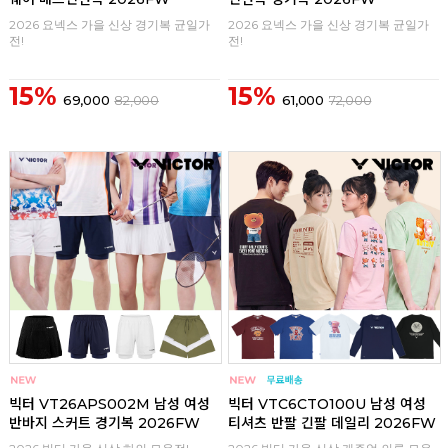
2026 요넥스 가을 신상 경기복 균일가
2026 요넥스 가을 신상 경기복 균일가
전!
전!
15%
15%
69,000
82,000
61,000
72,000
구매
0
구매
0
빅터 VT26APS002M 남성 여성
빅터 VTC6CTO100U 남성 여성
반바지 스커트 경기복 2026FW
티셔츠 반팔 긴팔 데일리 2026FW