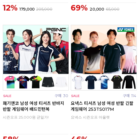
12%
69%
179,000
205,000
20,000
65,000
구매
30
구매
114
패기앤코 남성 여성 티셔츠 반바지
요넥스 티셔츠 남성 여성 반팔 긴팔
반팔 게임웨어 배드민턴복
게임웨어 253TS017M
시즌오프 25,000원 균일가!
요넥스 시즌오프 아울렛