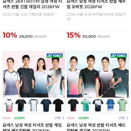
요넥스 269TR011M 남성 여성 티
요넥스 남성 여성 티셔츠 반팔 캐주
셔츠 반팔 긴팔 데일리 2026FW
얼 오버핏 2026FW
2026 가을 신상 기획의류 모음전!
2026 가을 신상 캐주얼 티셔츠 균일가
전!
10%
15%
26,000
29,000
50,000
59,000
구매
3
구매
2
요넥스 남성 여성 티셔츠 반팔 게임
요넥스 남성 여성 반팔 티셔츠 배드
웨어 배드민턴복 2026FW
민턴복 경기복 2026FW