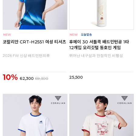
코랄리안 CRT-H2551 여성 티셔츠
후메이 30 셔틀콕 배드민턴공 1타
12개입 오리깃털 동호인 게임
2026 FW 신상 배드민턴의류
뛰어난 내구성과 안정적인 비행성
10%
25,500
62,300
69,300