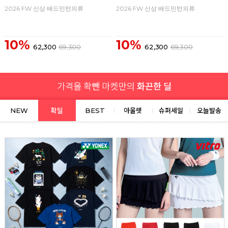
2026 FW 신상 배드민턴의류
2026 FW 신상 배드민턴의류
10%
10%
62,300
69,300
62,300
69,300
NEW
확딜
BEST
아울렛
슈퍼세일
오늘발송