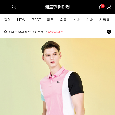
0
확딜
NEW
BEST
라켓
의류
신발
가방
셔틀콕
의류 상세 분류
비트로
남성티셔츠