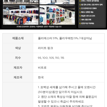
제품소재
폴리에스터 91%, 폴리우레탄 9% / 대상아님
색상
라이트 핑크
치수
95, 100, 105, 110, 115
제조자
비트로
제조국
한국
1. 표백성 세제를 삼가해 주시고 물에 오랜시간
(30분이상)동안 담가두지 마십시오.
2. 원단 소재의 특성상 마찰 등에 의해 올뜯김이
발생할 수 있으니 취급시 주의하세요.
3. 프린트 부위는 다림질을 삼가해 주십시오.