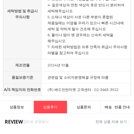
4. 짙은색상과 연한 색상의 옷은 반드시 분리하여
세탁방법 및 취급시
세탁해주십시오.
주의사항
5. 소재나 색상이 서로 다른 부분이 혼합된
제품일때는 이염될 우려가 있으니 빠른 시간내에
세탁 및 약하게 탈수 건조해 주십시오.
6. 물이나 땀이 밴 경우에는 신속히 세탁을
해주십시오.
7. 자세한 세탁방법은 의류 안쪽의 취급시 주의사항
라벨을 참고하여 주십시오.
제조연월
2024년 10월
품질보증기준
관련법 및 소비자분쟁해결 규정에 따름
A/S 책임자와 전화번호
(주) 배드민턴마켓 고객센터 : 02-3663-3922
상품정보
상품후기
상품문의
배송 · 반품 안내