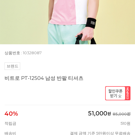
상품번호 : 10328087
브랜드
비트로 PT-12504 남성 반팔 티셔츠
51,000
40%
원
85,000원
적립금
510원
배송비
결제 금액 기준 5만원이상 무료배송