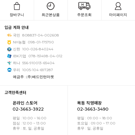
장바구니
최근본상품
주문조회
마이페이지
입금 계좌 안내
국민
808837-04-002608
NH농협
098-01-175790
신한
100-026-840244
IBK기업
078-151498-04-012
하나
556-910013-65404
우리
1005-104-697287
예금주 : (주)배드민턴마켓
고객만족센터
온라인 스토어
목동 직영매장
02-3663-3922
02-3663-3490
평일 : 10:00 ~ 16:00
평일 : 09:00 ~ 18:00
점심 : 12:00 ~ 13:00
토요일 : 09:00 ~ 17:00
휴무 : 토, 일, 공휴일
휴무 : 일, 공휴일