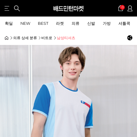
0
확딜
NEW
BEST
라켓
의류
신발
가방
셔틀콕
의류 상세 분류
비트로
남성티셔츠