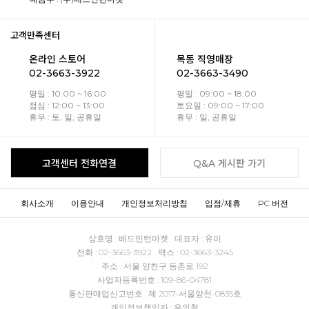
고객만족센터
온라인 스토어
목동 직영매장
02-3663-3922
02-3663-3490
평일 : 10:00 ~ 16:00
평일 : 09:00 ~ 18:00
점심 : 12:00 ~ 13:00
토요일 : 09:00 ~ 17:00
휴무 : 토, 일, 공휴일
휴무 : 일, 공휴일
고객센터 전화연결
Q&A 게시판 가기
회사소개
이용안내
개인정보처리방침
입점/제휴
PC 버전
상호명 : 배드민턴마켓 대표자 : 유미
전화 : 02-3663-3922 팩스 : 02-3663-3245
주소 : 서울 양천구 등촌로 192
사업자등록번호 : 109-86-04781
통신판매업신고번호 : 제 2017-서울양천-0835호
개인정보책임자 : 유인철