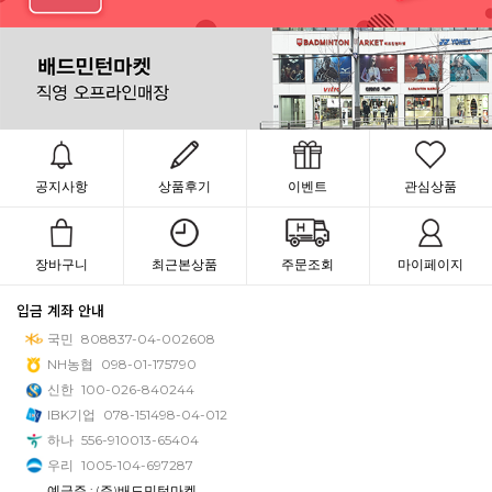
공지사항
상품후기
이벤트
관심상품
장바구니
최근본상품
주문조회
마이페이지
입금 계좌 안내
국민
808837-04-002608
NH농협
098-01-175790
신한
100-026-840244
IBK기업
078-151498-04-012
하나
556-910013-65404
우리
1005-104-697287
예금주 : (주)배드민턴마켓