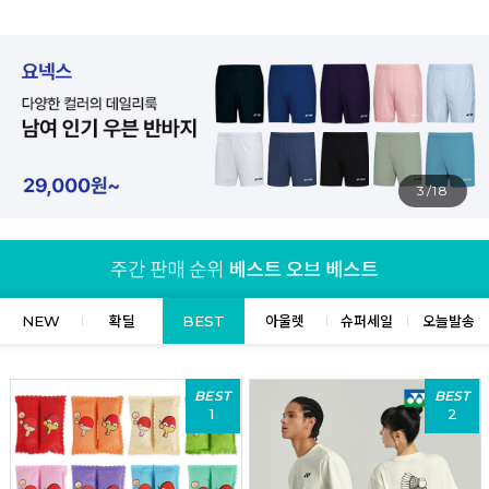
4/18
NEW
확딜
BEST
아울렛
슈퍼세일
오늘발송
BEST
BEST
1
2