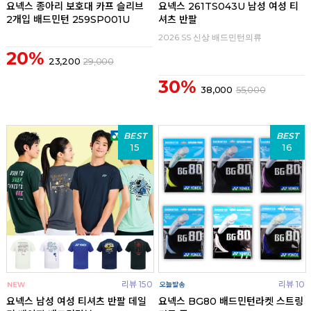
요넥스 종아리 보호대 카프 슬리브
요넥스 261TS043U 남성 여성 티
2개입 배드민턴 259SP001U
셔츠 반팔
2026 SS 신상 배드민턴의류
20%
23,200
29,000
30%
38,000
55,000
BEST
BEST
15
16
리뷰 150
리뷰 10
요넥스 남성 여성 티셔츠 반팔 데일
요넥스 BG80 배드민턴라켓 스트링