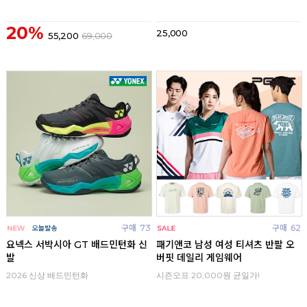
20%
25,000
55,200
69,000
구매
73
구매
62
요넥스 서박시아 GT 배드민턴화 신
패기앤코 남성 여성 티셔츠 반팔 오
발
버핏 데일리 게임웨어
2026 신상 배드민턴화
시즌오프 20,000원 균일가!