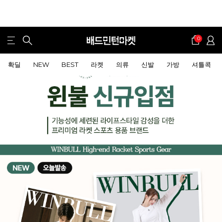
0
확딜
NEW
BEST
라켓
의류
신발
가방
셔틀콕