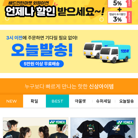
NEW
확딜
BEST
아울렛
슈퍼세일
오늘발송