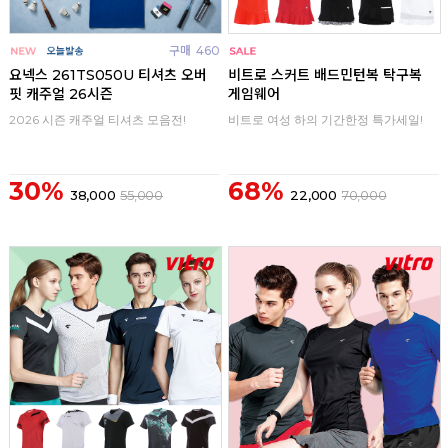
구매
460
구매
0
요넥스 261TS050U 티셔츠 오버
비트로 스커트 배드민턴복 탁구복
핏 캐주얼 26시즌
게임웨어
2026 시즌 캐주얼 티셔츠 모음전!
비트로 여성 하의 기간한정 특가세일!
30%
68%
38,000
55,000
22,000
70,000