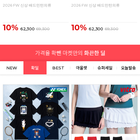
2026 FW 신상 배드민턴의류
2026 FW 신상 배드민턴의류
10%
10%
62,300
69,300
62,300
69,300
NEW
확딜
BEST
아울렛
슈퍼세일
오늘발송