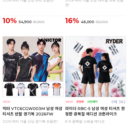
2026 빅터 가을 신상 하의 모음전!
2026 빅터 가을 신상 캐주얼 의류 모음
전!
10%
16%
54,900
61,000
46,000
55,000
구매
0
구매
382
빅터 VTC6CGW003M 남성 여성
라이더 RBC-5 남성 여성 티셔츠 한
티셔츠 반팔 경기복 2026FW
정판 광복절 에디션 코튼라이크
2026 빅터 가을 신상 경기복 모음전!
8.15 광복절 스페셜 에디션