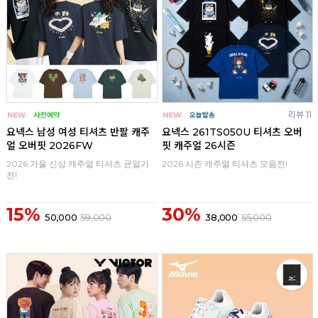
리뷰 11
요넥스 남성 여성 티셔츠 반팔 캐주
요넥스 261TS050U 티셔츠 오버
얼 오버핏 2026FW
핏 캐주얼 26시즌
2026 가을 신상 캐주얼 티셔츠 균일가
2026 시즌 캐주얼 티셔츠 모음전!
전!
15%
30%
50,000
59,000
38,000
55,000