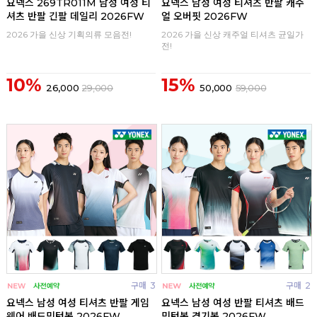
요넥스 269TR011M 남성 여성 티
요넥스 남성 여성 티셔츠 반팔 캐주
셔츠 반팔 긴팔 데일리 2026FW
얼 오버핏 2026FW
2026 가을 신상 기획의류 모음전!
2026 가을 신상 캐주얼 티셔츠 균일가
전!
10%
15%
26,000
29,000
50,000
59,000
구매
3
구매
2
요넥스 남성 여성 티셔츠 반팔 게임
요넥스 남성 여성 반팔 티셔츠 배드
웨어 배드민턴복 2026FW
민턴복 경기복 2026FW