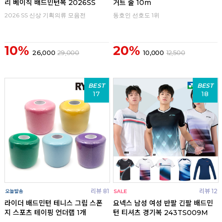
리 베이직 배드민턴복 2026SS
거트 줄 10m
2026 SS 신상 기획의류 모음전
동호인 선호도 1위
10%
20%
26,000
29,000
10,000
12,500
BEST
BEST
17
18
리뷰 81
리뷰 12
라이더 배드민턴 테니스 그립 스폰
요넥스 남성 여성 반팔 긴팔 배드민
지 스포츠 테이핑 언더랩 1개
턴 티셔츠 경기복 243TS009M