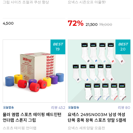
그립 사이즈 조절과 쿠션 향상
요넥스 시즌오프 아울렛!
72%
4,500
21,500
79,000
BEST
BEST
19
20
리뷰 452
리뷰 80
뮬러 엠랩 스포츠 테이핑 배드민턴
요넥스 249SN003M 남성 여성
언더랩 스폰지 그립
단목 중목 장목 스포츠 양말 5켤레
스포츠 테이핑 언더랩
요넥스 세트양말 모음전