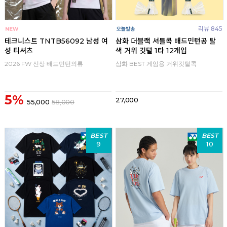
리뷰 845
테크니스트 TNTB56092 남성 여
삼화 더블랙 셔틀콕 배드민턴공 탈
성 티셔츠
색 거위 깃털 1타 12개입
2026 FW 신상 배드민턴의류
삼화 BEST 게임용 거위깃털콕
5%
27,000
55,000
58,000
BEST
BEST
9
10