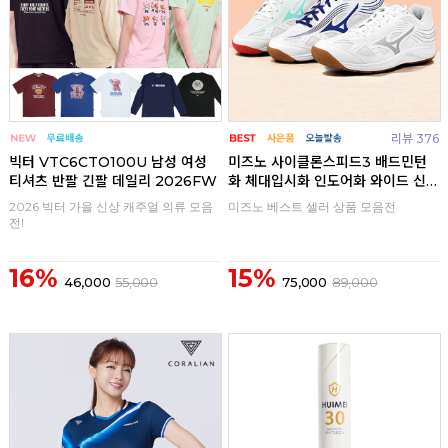
리뷰 376
빅터 VTC6CTO100U 남성 여성
미즈노 사이클론스피드3 배드민턴
티셔츠 반팔 긴팔 데일리 2026FW
화 체대입시화 인도어화 와이드 신
발
2026 빅터 가을 신상 캐주얼 의류 모음
미즈노 베스트 셀러 상품 모음전
전!
16%
15%
46,000
55,000
75,000
89,000