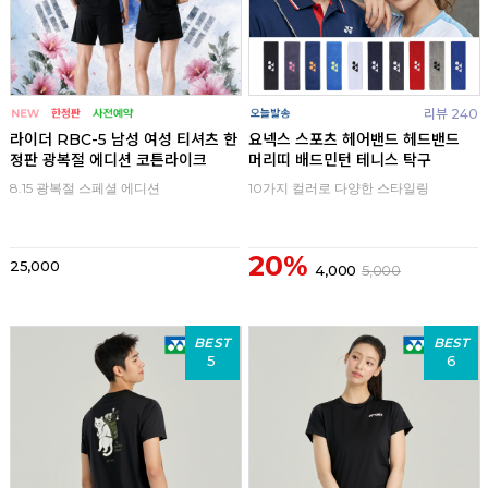
리뷰 240
라이더 RBC-5 남성 여성 티셔츠 한
요넥스 스포츠 헤어밴드 헤드밴드
정판 광복절 에디션 코튼라이크
머리띠 배드민턴 테니스 탁구
8.15 광복절 스페셜 에디션
10가지 컬러로 다양한 스타일링
20%
25,000
4,000
5,000
BEST
BEST
5
6