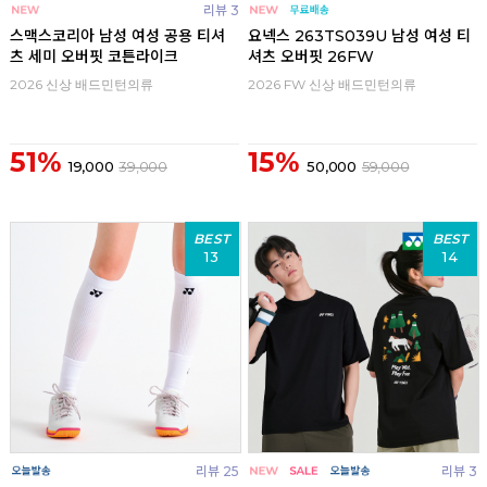
리뷰 3
스맥스코리아 남성 여성 공용 티셔
요넥스 263TS039U 남성 여성 티
츠 세미 오버핏 코튼라이크
셔츠 오버핏 26FW
2026 신상 배드민턴의류
2026 FW 신상 배드민턴의류
51%
15%
19,000
39,000
50,000
59,000
BEST
BEST
13
14
리뷰 25
리뷰 3