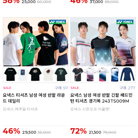
58%
46%
25,000
60,000
37,000
69,000
구매
511
구매
277
요넥스 티셔츠 남성 여성 반팔 라운
요넥스 남성 여성 반팔 긴팔 배드민
드 데일리
턴 티셔츠 경기복 243TS009M
요넥스 캐주얼 티셔츠
요넥스 시즌오프 아울렛!
46%
72%
29,500
55,000
21,500
79,000