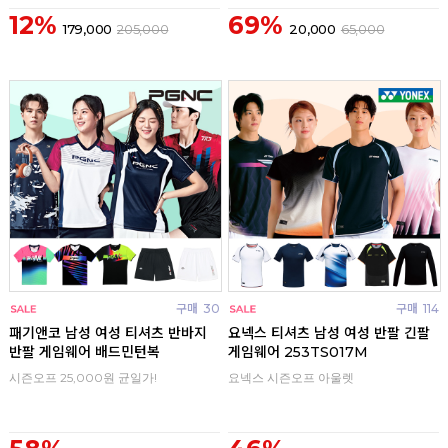
12%
69%
179,000
205,000
20,000
65,000
구매
30
구매
114
패기앤코 남성 여성 티셔츠 반바지
요넥스 티셔츠 남성 여성 반팔 긴팔
반팔 게임웨어 배드민턴복
게임웨어 253TS017M
시즌오프 25,000원 균일가!
요넥스 시즌오프 아울렛