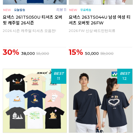
리뷰 11
요넥스 261TS050U 티셔츠 오버
요넥스 263TS044U 남성 여성 티
핏 캐주얼 26시즌
셔츠 오버핏 26FW
2026 시즌 캐주얼 티셔츠 모음전!
2026 FW 신상 배드민턴의류
30%
15%
38,000
55,000
50,000
59,000
BEST
BEST
11
12