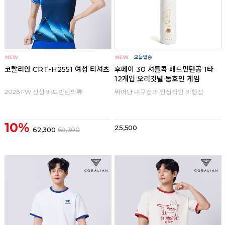
코랄리안 CRT-H2551 여성 티셔츠
후메이 30 셔틀콕 배드민턴공 1타
12개입 오리깃털 동호인 게임
2026 FW 신상 배드민턴의류
뛰어난 내구성과 안정적인 비행성
10%
25,500
62,300
69,300