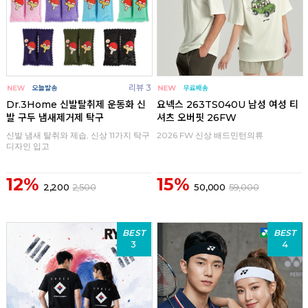
리뷰 3
Dr.3Home 신발탈취제 운동화 신
요넥스 263TS040U 남성 여성 티
발 구두 냄새제거제 탁구
셔츠 오버핏 26FW
신발 냄새 탈취와 제습, 신상 11가지 탁구
2026 FW 신상 배드민턴의류
디자인 입고
12%
15%
2,200
2,500
50,000
59,000
BEST
BEST
3
4