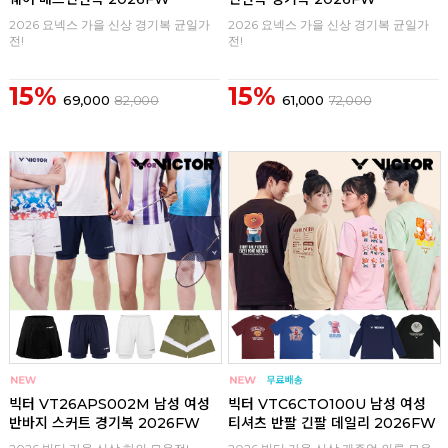
2026 요넥스 가을 신상 경기복 균일가
2026 요넥스 가을 신상 경기복 균일가
전!
전!
15%
15%
69,000
82,000
61,000
72,000
구매
0
구매
0
빅터 VT26APS002M 남성 여성
빅터 VTC6CTO100U 남성 여성
반바지 스커트 경기복 2026FW
티셔츠 반팔 긴팔 데일리 2026FW