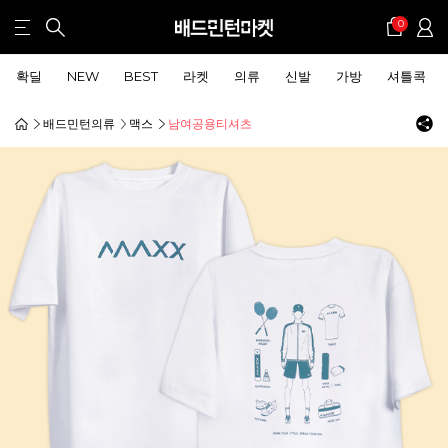
0
확딜
NEW
BEST
라켓
의류
신발
가방
셔틀콕
배드민턴의류
맥스
남여공용티셔츠