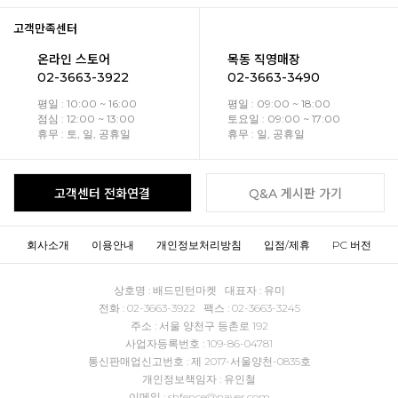
고객만족센터
온라인 스토어
목동 직영매장
02-3663-3922
02-3663-3490
평일 : 10:00 ~ 16:00
평일 : 09:00 ~ 18:00
점심 : 12:00 ~ 13:00
토요일 : 09:00 ~ 17:00
휴무 : 토, 일, 공휴일
휴무 : 일, 공휴일
고객센터 전화연결
Q&A 게시판 가기
회사소개
이용안내
개인정보처리방침
입점/제휴
PC 버전
상호명 : 배드민턴마켓 대표자 : 유미
전화 : 02-3663-3922 팩스 : 02-3663-3245
주소 : 서울 양천구 등촌로 192
사업자등록번호 : 109-86-04781
통신판매업신고번호 : 제 2017-서울양천-0835호
개인정보책임자 : 유인철
이메일 : shfence@naver.com