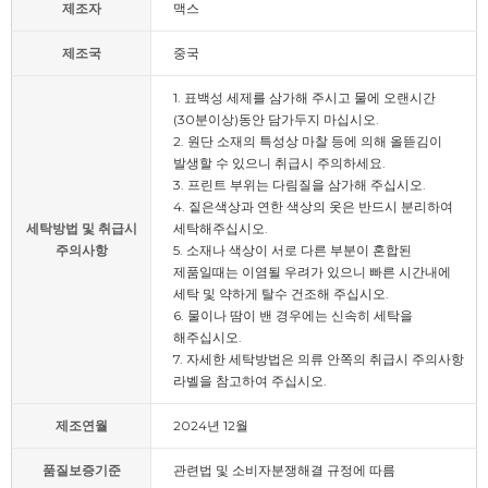
제조자
맥스
제조국
중국
1. 표백성 세제를 삼가해 주시고 물에 오랜시간
(30분이상)동안 담가두지 마십시오.
2. 원단 소재의 특성상 마찰 등에 의해 올뜯김이
발생할 수 있으니 취급시 주의하세요.
3. 프린트 부위는 다림질을 삼가해 주십시오.
4. 짙은색상과 연한 색상의 옷은 반드시 분리하여
세탁방법 및 취급시
세탁해주십시오.
주의사항
5. 소재나 색상이 서로 다른 부분이 혼합된
제품일때는 이염될 우려가 있으니 빠른 시간내에
세탁 및 약하게 탈수 건조해 주십시오.
6. 물이나 땀이 밴 경우에는 신속히 세탁을
해주십시오.
7. 자세한 세탁방법은 의류 안쪽의 취급시 주의사항
라벨을 참고하여 주십시오.
제조연월
2024년 12월
품질보증기준
관련법 및 소비자분쟁해결 규정에 따름