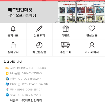
공지사항
상품후기
이벤트
관심상품
장바구니
최근본상품
주문조회
마이페이지
입금 계좌 안내
국민
808837-04-002608
NH농협
098-01-175790
신한
100-026-840244
IBK기업
078-151498-04-012
하나
556-910013-65404
우리
1005-104-697287
예금주 : (주)배드민턴마켓