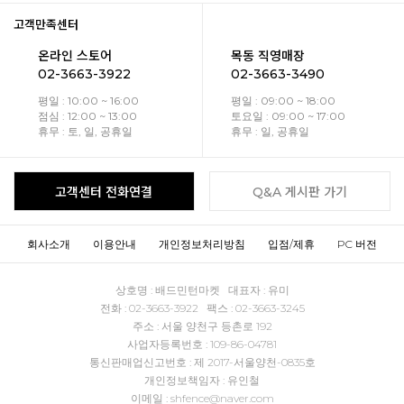
고객만족센터
온라인 스토어
목동 직영매장
02-3663-3922
02-3663-3490
평일 : 10:00 ~ 16:00
평일 : 09:00 ~ 18:00
점심 : 12:00 ~ 13:00
토요일 : 09:00 ~ 17:00
휴무 : 토, 일, 공휴일
휴무 : 일, 공휴일
고객센터 전화연결
Q&A 게시판 가기
회사소개
이용안내
개인정보처리방침
입점/제휴
PC 버전
상호명 : 배드민턴마켓 대표자 : 유미
전화 : 02-3663-3922 팩스 : 02-3663-3245
주소 : 서울 양천구 등촌로 192
사업자등록번호 : 109-86-04781
통신판매업신고번호 : 제 2017-서울양천-0835호
개인정보책임자 : 유인철
이메일 : shfence@naver.com