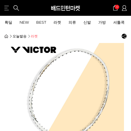
0
확딜
NEW
BEST
라켓
의류
신발
가방
셔틀콕
오늘발송
라켓