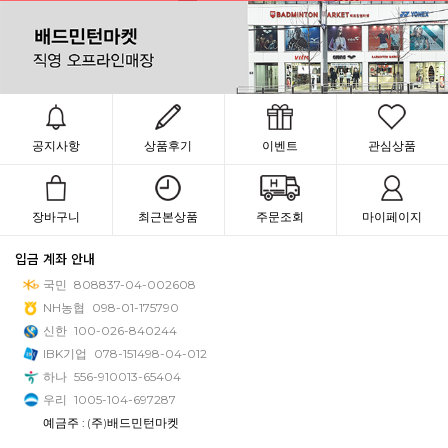
공지사항
상품후기
이벤트
관심상품
장바구니
최근본상품
주문조회
마이페이지
입금 계좌 안내
국민
808837-04-002608
NH농협
098-01-175790
신한
100-026-840244
IBK기업
078-151498-04-012
하나
556-910013-65404
우리
1005-104-697287
예금주 : (주)배드민턴마켓