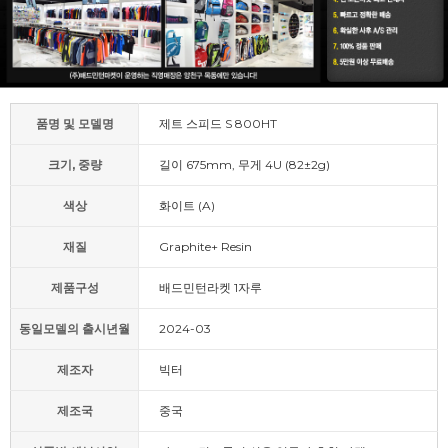
품명 및 모델명
제트 스피드 S 800HT
크기, 중량
길이 675mm, 무게 4U (82±2g)
색상
화이트 (A)
재질
Graphite+ Resin
제품구성
배드민턴라켓 1자루
동일모델의 출시년월
2024-03
제조자
빅터
제조국
중국