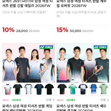
요넥스 269TR011M 남성 여성 티
요넥스 남성 여성 티셔츠 반팔 캐주
셔츠 반팔 긴팔 데일리 2026FW
얼 오버핏 2026FW
2026 가을 신상 기획의류 모음전!
2026 가을 신상 캐주얼 티셔츠 균일가
전!
10%
15%
26,000
29,000
50,000
59,000
구매
3
구매
2
요넥스 남성 여성 티셔츠 반팔 게임
요넥스 남성 여성 반팔 티셔츠 배드
웨어 배드민턴복 2026FW
민턴복 경기복 2026FW