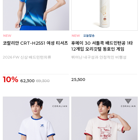
코랄리안 CRT-H2551 여성 티셔츠
후메이 30 셔틀콕 배드민턴공 1타
12개입 오리깃털 동호인 게임
2026 FW 신상 배드민턴의류
뛰어난 내구성과 안정적인 비행성
10%
25,500
62,300
69,300