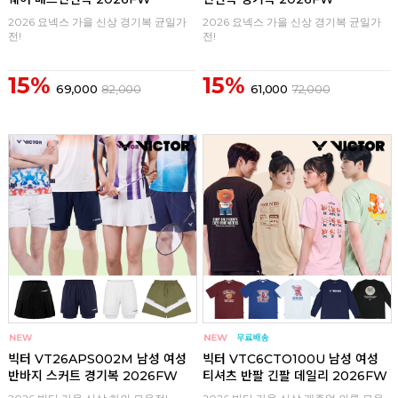
2026 요넥스 가을 신상 경기복 균일가
2026 요넥스 가을 신상 경기복 균일가
전!
전!
15%
15%
69,000
82,000
61,000
72,000
구매
0
구매
0
빅터 VT26APS002M 남성 여성
빅터 VTC6CTO100U 남성 여성
반바지 스커트 경기복 2026FW
티셔츠 반팔 긴팔 데일리 2026FW