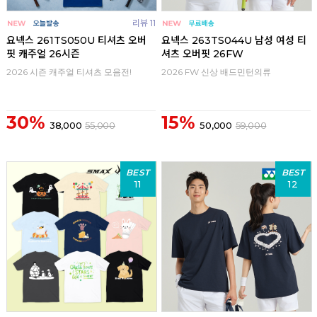
리뷰 11
요넥스 261TS050U 티셔츠 오버
요넥스 263TS044U 남성 여성 티
핏 캐주얼 26시즌
셔츠 오버핏 26FW
2026 시즌 캐주얼 티셔츠 모음전!
2026 FW 신상 배드민턴의류
30%
15%
38,000
55,000
50,000
59,000
BEST
BEST
11
12