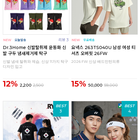
리뷰 3
Dr.3Home 신발탈취제 운동화 신
요넥스 263TS040U 남성 여성 티
발 구두 냄새제거제 탁구
셔츠 오버핏 26FW
신발 냄새 탈취와 제습, 신상 11가지 탁구
2026 FW 신상 배드민턴의류
디자인 입고
12%
15%
2,200
2,500
50,000
59,000
BEST
BEST
3
4