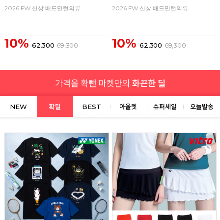
2026 FW 신상 배드민턴의류
2026 FW 신상 배드민턴의류
10%
10%
62,300
69,300
62,300
69,300
NEW
확딜
BEST
아울렛
슈퍼세일
오늘발송