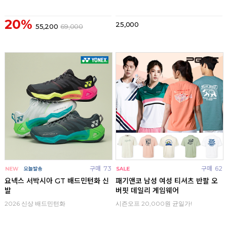
20%
25,000
55,200
69,000
구매
73
구매
62
요넥스 서박시아 GT 배드민턴화 신
패기앤코 남성 여성 티셔츠 반팔 오
발
버핏 데일리 게임웨어
2026 신상 배드민턴화
시즌오프 20,000원 균일가!