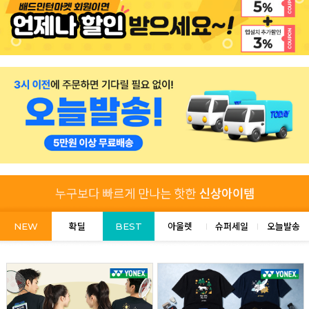
NEW
확딜
BEST
아울렛
슈퍼세일
오늘발송