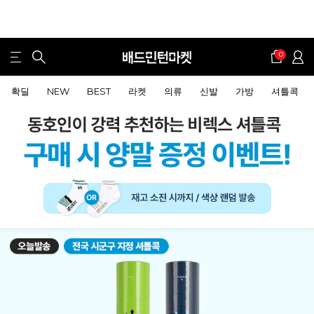
0
확딜
NEW
BEST
라켓
의류
신발
가방
셔틀콕