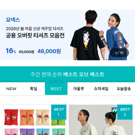
4/18
NEW
확딜
BEST
아울렛
슈퍼세일
오늘발송
BEST
BEST
1
2