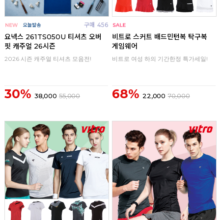
구매
456
구매
0
요넥스 261TS050U 티셔츠 오버
비트로 스커트 배드민턴복 탁구복
핏 캐주얼 26시즌
게임웨어
2026 시즌 캐주얼 티셔츠 모음전!
비트로 여성 하의 기간한정 특가세일!
30%
68%
38,000
55,000
22,000
70,000