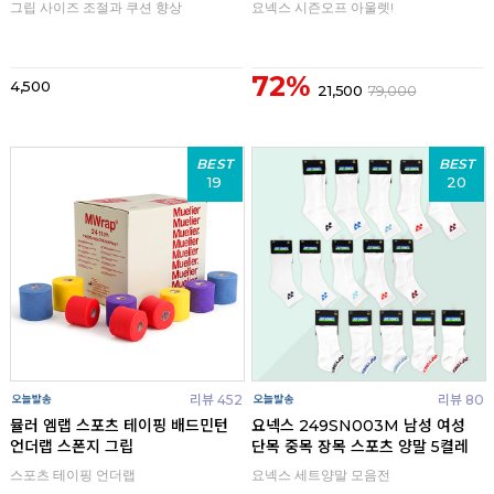
그립 사이즈 조절과 쿠션 향상
요넥스 시즌오프 아울렛!
72%
4,500
21,500
79,000
BEST
BEST
19
20
리뷰 452
리뷰 80
뮬러 엠랩 스포츠 테이핑 배드민턴
요넥스 249SN003M 남성 여성
언더랩 스폰지 그립
단목 중목 장목 스포츠 양말 5켤레
스포츠 테이핑 언더랩
요넥스 세트양말 모음전