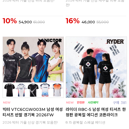
2026 빅터 가을 신상 하의 모음전!
2026 빅터 가을 신상 캐주얼 의류 모음
전!
10%
16%
54,900
61,000
46,000
55,000
구매
0
구매
381
빅터 VTC6CGW003M 남성 여성
라이더 RBC-5 남성 여성 티셔츠 한
티셔츠 반팔 경기복 2026FW
정판 광복절 에디션 코튼라이크
2026 빅터 가을 신상 경기복 모음전!
8.15 광복절 스페셜 에디션