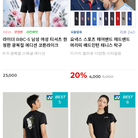
리뷰 240
라이더 RBC-5 남성 여성 티셔츠 한
요넥스 스포츠 헤어밴드 헤드밴드
정판 광복절 에디션 코튼라이크
머리띠 배드민턴 테니스 탁구
8.15 광복절 스페셜 에디션
10가지 컬러로 다양한 스타일링
20%
25,000
4,000
5,000
BEST
BEST
5
6