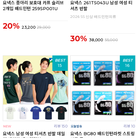
요넥스 종아리 보호대 카프 슬리브
요넥스 261TS043U 남성 여성 티
2개입 배드민턴 259SP001U
셔츠 반팔
2026 SS 신상 배드민턴의류
20%
23,200
29,000
30%
38,000
55,000
BEST
BEST
15
16
리뷰 150
리뷰 10
요넥스 남성 여성 티셔츠 반팔 데일
요넥스 BG80 배드민턴라켓 스트링