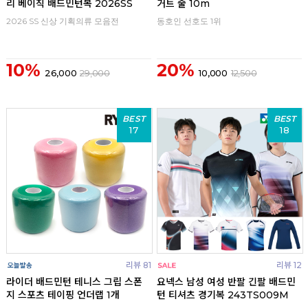
리 베이직 배드민턴복 2026SS
거트 줄 10m
2026 SS 신상 기획의류 모음전
동호인 선호도 1위
10%
20%
26,000
29,000
10,000
12,500
BEST
BEST
17
18
리뷰 81
리뷰 12
라이더 배드민턴 테니스 그립 스폰
요넥스 남성 여성 반팔 긴팔 배드민
지 스포츠 테이핑 언더랩 1개
턴 티셔츠 경기복 243TS009M