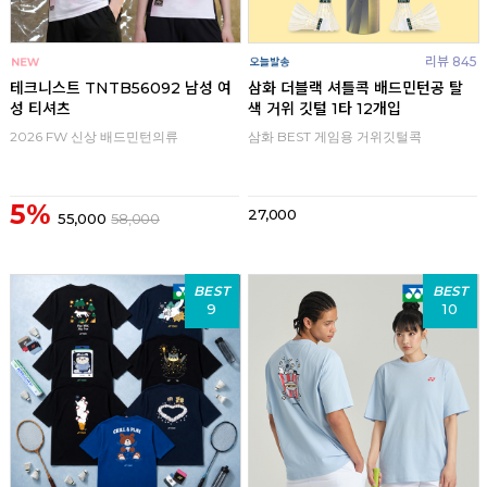
리뷰 845
테크니스트 TNTB56092 남성 여
삼화 더블랙 셔틀콕 배드민턴공 탈
성 티셔츠
색 거위 깃털 1타 12개입
2026 FW 신상 배드민턴의류
삼화 BEST 게임용 거위깃털콕
5%
27,000
55,000
58,000
BEST
BEST
9
10