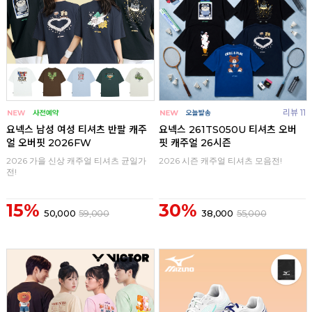
리뷰 11
요넥스 남성 여성 티셔츠 반팔 캐주
요넥스 261TS050U 티셔츠 오버
얼 오버핏 2026FW
핏 캐주얼 26시즌
2026 가을 신상 캐주얼 티셔츠 균일가
2026 시즌 캐주얼 티셔츠 모음전!
전!
15%
30%
50,000
59,000
38,000
55,000