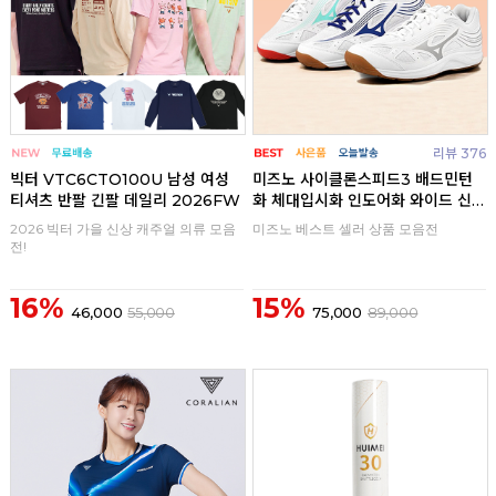
리뷰 376
빅터 VTC6CTO100U 남성 여성
미즈노 사이클론스피드3 배드민턴
티셔츠 반팔 긴팔 데일리 2026FW
화 체대입시화 인도어화 와이드 신
발
2026 빅터 가을 신상 캐주얼 의류 모음
미즈노 베스트 셀러 상품 모음전
전!
16%
15%
46,000
55,000
75,000
89,000