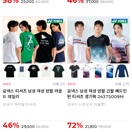
58%
46%
25,000
60,000
37,000
69,000
구매
511
구매
275
요넥스 티셔츠 남성 여성 반팔 라운
요넥스 남성 여성 반팔 긴팔 배드민
드 데일리
턴 티셔츠 경기복 243TS009M
요넥스 캐주얼 티셔츠
요넥스 시즌오프 아울렛!
46%
72%
29,500
55,000
21,500
79,000