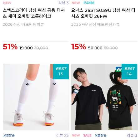
리뷰 3
스맥스코리아 남성 여성 공용 티셔
요넥스 263TS039U 남성 여성 티
츠 세미 오버핏 코튼라이크
셔츠 오버핏 26FW
2026 신상 배드민턴의류
2026 FW 신상 배드민턴의류
51%
15%
19,000
39,000
50,000
59,000
BEST
BEST
13
14
리뷰 25
리뷰 3