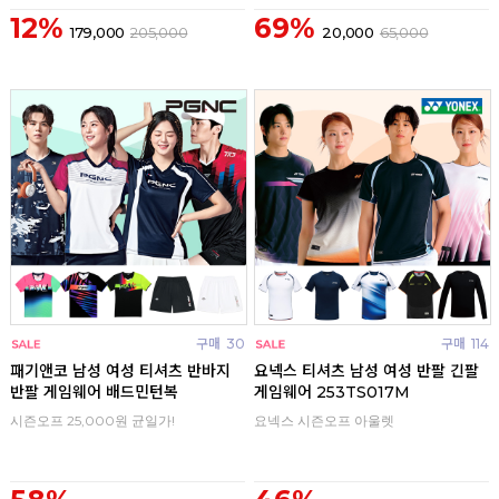
12%
69%
179,000
205,000
20,000
65,000
구매
30
구매
114
패기앤코 남성 여성 티셔츠 반바지
요넥스 티셔츠 남성 여성 반팔 긴팔
반팔 게임웨어 배드민턴복
게임웨어 253TS017M
시즌오프 25,000원 균일가!
요넥스 시즌오프 아울렛