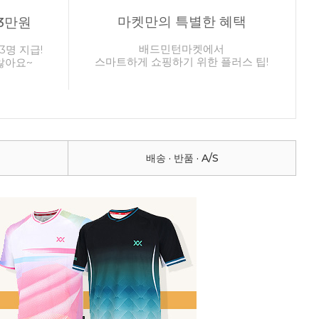
마켓만의 특별한 혜택
3만원
배드민턴마켓에서
3명 지급!
스마트하게 쇼핑하기 위한 플러스 팁!
않아요~
배송 · 반품 · A/S