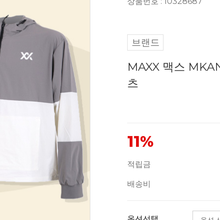
상품번호 : 10328687
브랜드
MAXX 맥스 MKA
츠
11%
적립금
배송비
옵션선택