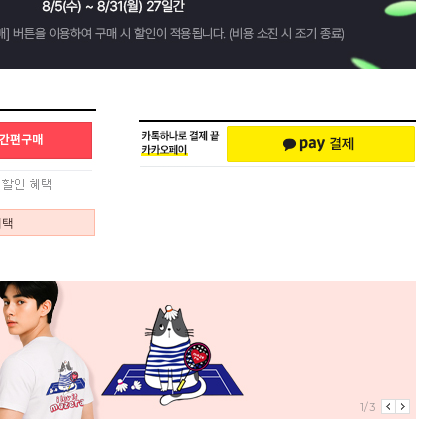
혜택
1/3