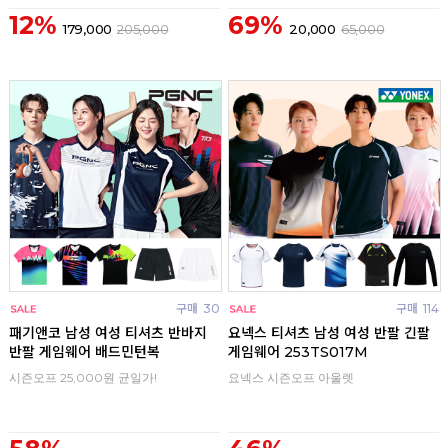
12%
69%
179,000
205,000
20,000
65,000
구매
30
구매
114
패기앤코 남성 여성 티셔츠 반바지
요넥스 티셔츠 남성 여성 반팔 긴팔
반팔 게임웨어 배드민턴복
게임웨어 253TS017M
시즌오프 25,000원 균일가!
요넥스 시즌오프 아울렛