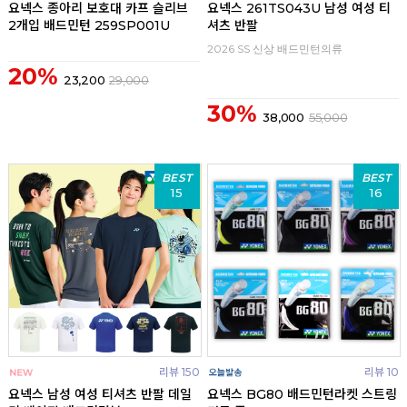
요넥스 종아리 보호대 카프 슬리브
요넥스 261TS043U 남성 여성 티
2개입 배드민턴 259SP001U
셔츠 반팔
2026 SS 신상 배드민턴의류
20%
23,200
29,000
30%
38,000
55,000
BEST
BEST
15
16
리뷰 150
리뷰 10
요넥스 남성 여성 티셔츠 반팔 데일
요넥스 BG80 배드민턴라켓 스트링