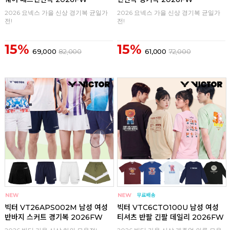
2026 요넥스 가을 신상 경기복 균일가
2026 요넥스 가을 신상 경기복 균일가
전!
전!
15%
15%
69,000
82,000
61,000
72,000
구매
0
구매
0
빅터 VT26APS002M 남성 여성
빅터 VTC6CTO100U 남성 여성
반바지 스커트 경기복 2026FW
티셔츠 반팔 긴팔 데일리 2026FW