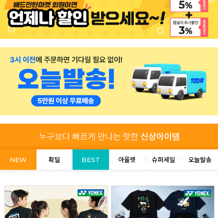
NEW
확딜
BEST
아울렛
슈퍼세일
오늘발송