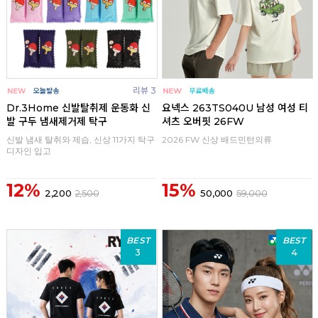
리뷰 3
Dr.3Home 신발탈취제 운동화 신
요넥스 263TS040U 남성 여성 티
발 구두 냄새제거제 탁구
셔츠 오버핏 26FW
신발 냄새 탈취와 제습, 신상 11가지 탁구
2026 FW 신상 배드민턴의류
디자인 입고
12%
15%
2,200
2,500
50,000
59,000
BEST
BEST
3
4