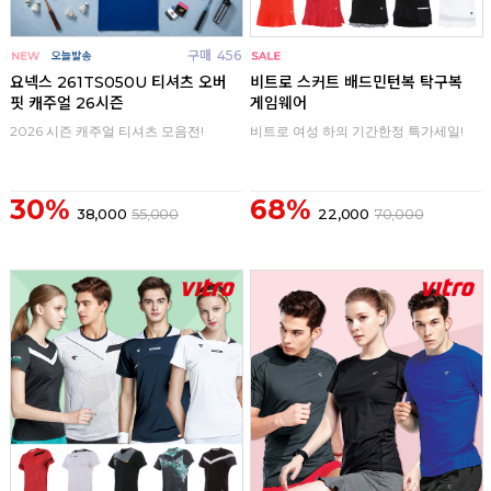
구매
456
구매
0
요넥스 261TS050U 티셔츠 오버
비트로 스커트 배드민턴복 탁구복
핏 캐주얼 26시즌
게임웨어
2026 시즌 캐주얼 티셔츠 모음전!
비트로 여성 하의 기간한정 특가세일!
30%
68%
38,000
55,000
22,000
70,000