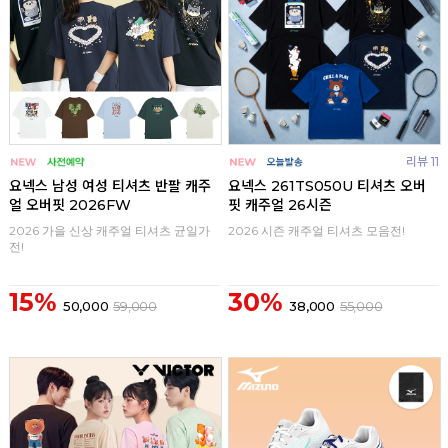
리뷰 11
요넥스 남성 여성 티셔츠 반팔 캐주
요넥스 261TS050U 티셔츠 오버
얼 오버핏 2026FW
핏 캐주얼 26시즌
2026 가을 신상 캐주얼 티셔츠 균일가
2026 시즌 캐주얼 티셔츠 모음전!
전!
15%
30%
50,000
59,000
38,000
55,000