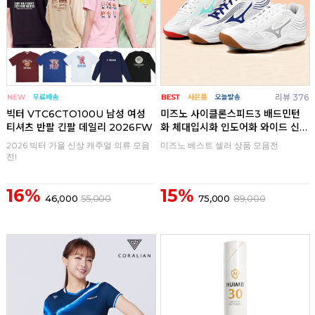
리뷰 376
빅터 VTC6CTO100U 남성 여성
미즈노 사이클론스피드3 배드민턴
티셔츠 반팔 긴팔 데일리 2026FW
화 체대입시화 인도어화 와이드 신
발
2026 빅터 가을 신상 캐주얼 의류 모음
미즈노 베스트 셀러 상품 모음전
전!
16%
15%
46,000
55,000
75,000
89,000