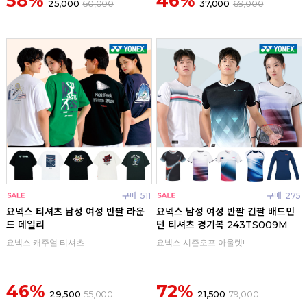
58%
46%
25,000
60,000
37,000
69,000
구매
511
구매
275
요넥스 티셔츠 남성 여성 반팔 라운
요넥스 남성 여성 반팔 긴팔 배드민
드 데일리
턴 티셔츠 경기복 243TS009M
요넥스 캐주얼 티셔츠
요넥스 시즌오프 아울렛!
46%
72%
29,500
55,000
21,500
79,000