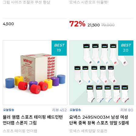
그립 사이즈 조절과 쿠션 향상
요넥스 시즌오프 아울렛!
72%
4,500
21,500
79,000
BEST
BEST
19
20
리뷰 452
리뷰 80
뮬러 엠랩 스포츠 테이핑 배드민턴
요넥스 249SN003M 남성 여성
언더랩 스폰지 그립
단목 중목 장목 스포츠 양말 5켤레
스포츠 테이핑 언더랩
요넥스 세트양말 모음전