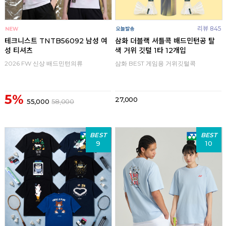
리뷰 845
테크니스트 TNTB56092 남성 여
삼화 더블랙 셔틀콕 배드민턴공 탈
성 티셔츠
색 거위 깃털 1타 12개입
2026 FW 신상 배드민턴의류
삼화 BEST 게임용 거위깃털콕
5%
27,000
55,000
58,000
BEST
BEST
9
10