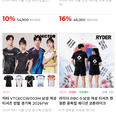
2026 빅터 가을 신상 하의 모음전!
2026 빅터 가을 신상 캐주얼 의류 모음
전!
10%
16%
54,900
61,000
46,000
55,000
구매
0
구매
381
빅터 VTC6CGW003M 남성 여성
라이더 RBC-5 남성 여성 티셔츠 한
티셔츠 반팔 경기복 2026FW
정판 광복절 에디션 코튼라이크
2026 빅터 가을 신상 경기복 모음전!
8.15 광복절 스페셜 에디션