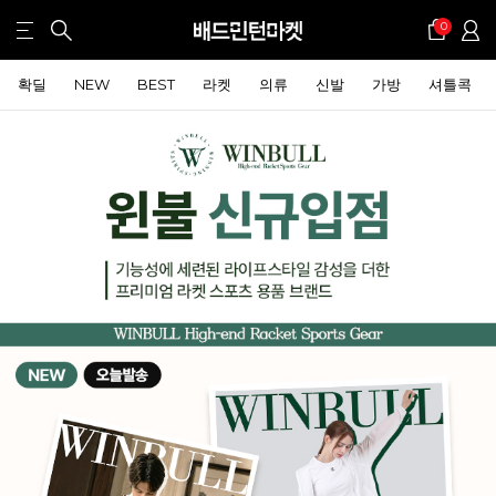
0
확딜
NEW
BEST
라켓
의류
신발
가방
셔틀콕