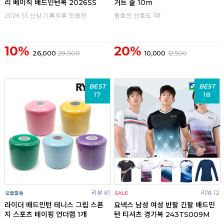
리 베이직 배드민턴복 2026SS
거트 줄 10m
2026 SS 신상 기획의류 모음전
동호인 선호도 1위
10%
20%
26,000
29,000
10,000
12,500
BEST
BEST
17
18
리뷰 81
리뷰 12
라이더 배드민턴 테니스 그립 스폰
요넥스 남성 여성 반팔 긴팔 배드민
지 스포츠 테이핑 언더랩 1개
턴 티셔츠 경기복 243TS009M