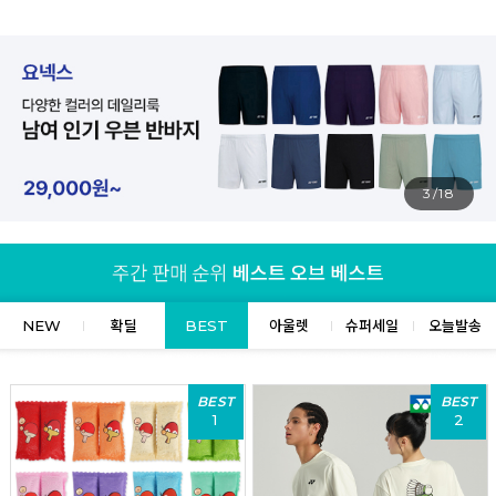
4/18
NEW
확딜
BEST
아울렛
슈퍼세일
오늘발송
BEST
BEST
1
2