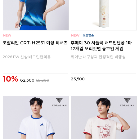
코랄리안 CRT-H2551 여성 티셔츠
후메이 30 셔틀콕 배드민턴공 1타
12개입 오리깃털 동호인 게임
2026 FW 신상 배드민턴의류
뛰어난 내구성과 안정적인 비행성
10%
25,500
62,300
69,300