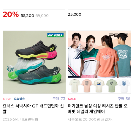
20%
25,000
55,200
69,000
구매
73
구매
58
요넥스 서박시아 GT 배드민턴화 신
패기앤코 남성 여성 티셔츠 반팔 오
발
버핏 데일리 게임웨어
2026 신상 배드민턴화
시즌오프 20,000원 균일가!