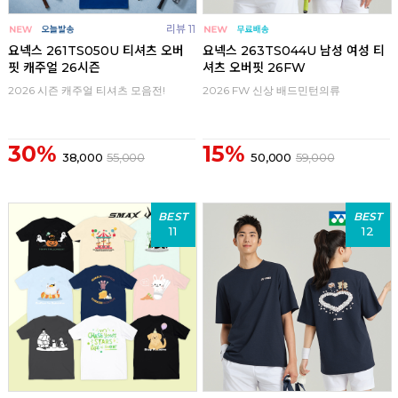
리뷰 11
요넥스 261TS050U 티셔츠 오버
요넥스 263TS044U 남성 여성 티
핏 캐주얼 26시즌
셔츠 오버핏 26FW
2026 시즌 캐주얼 티셔츠 모음전!
2026 FW 신상 배드민턴의류
30%
15%
38,000
55,000
50,000
59,000
BEST
BEST
11
12