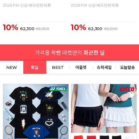
2026 FW 신상 배드민턴의류
2026 FW 신상 배드민턴의류
10%
10%
62,300
69,300
62,300
69,300
NEW
확딜
BEST
아울렛
슈퍼세일
오늘발송