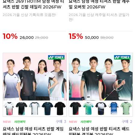
요넥스 269TR011M 남성 여성 티
요넥스 남성 여성 티셔츠 반팔 캐주
셔츠 반팔 긴팔 데일리 2026FW
얼 오버핏 2026FW
2026 가을 신상 기획의류 모음전!
2026 가을 신상 캐주얼 티셔츠 균일가
전!
10%
15%
26,000
29,000
50,000
59,000
구매
3
구매
2
요넥스 남성 여성 티셔츠 반팔 게임
요넥스 남성 여성 반팔 티셔츠 배드
웨어 배드민턴복 2026FW
민턴복 경기복 2026FW