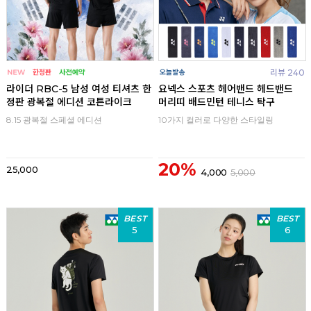
리뷰 240
라이더 RBC-5 남성 여성 티셔츠 한
요넥스 스포츠 헤어밴드 헤드밴드
정판 광복절 에디션 코튼라이크
머리띠 배드민턴 테니스 탁구
8.15 광복절 스페셜 에디션
10가지 컬러로 다양한 스타일링
20%
25,000
4,000
5,000
BEST
BEST
5
6