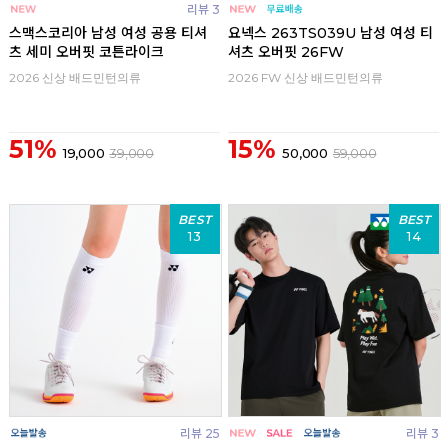
리뷰 3
스맥스코리아 남성 여성 공용 티셔
요넥스 263TS039U 남성 여성 티
츠 세미 오버핏 코튼라이크
셔츠 오버핏 26FW
2026 신상 배드민턴의류
2026 FW 신상 배드민턴의류
51%
15%
19,000
39,000
50,000
59,000
BEST
BEST
13
14
리뷰 25
리뷰 3